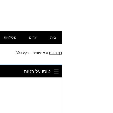
דילוג
תפריט ראשי
בית
יעדים
פעילויות
לתוכן
דף הבית
»
אתיופיה – רקע כללי
טוסו על בטוח