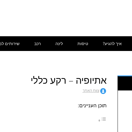
איך להגיע?
טיסות
לינה
רכב
שירותים למ
אתיופיה – רקע כללי
צוות האתר
תוכן העניינים: