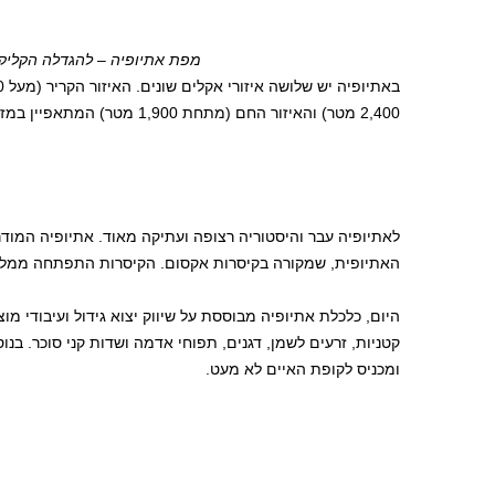
מפת אתיופיה – להגדלה הקליק
2,400 מטר) והאיזור החם (מתחת 1,900 מטר) המתאפיין במזג אויר לח וטרופי).
לאתיופיה עבר והיסטוריה רצופה ועתיקה מאוד. אתיופיה המו
האתיופית, שמקורה בקיסרות אקסום. הקיסרות התפתחה ממלכו
היום, כלכלת אתיופיה מבוססת על שיווק יצוא גידול ועיבודי מו
קטניות, זרעים לשמן, דגנים, תפוחי אדמה ושדות קני סוכר. בנ
ומכניס לקופת האיים לא מעט.