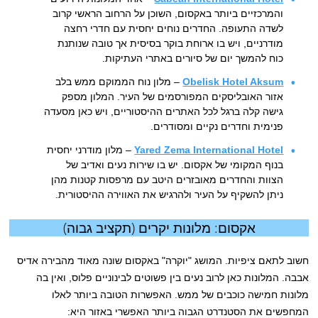
והמרכזיים ביותר באקסום, השוכן על הרחוב הראשי קרוב
לשדה התעופה. החדרים נוחים יחסית עם חדרי רחצה
מודרניים, ויש בו ארוחת בוקר בסיסית אך טובה שנותנת
כוח להמשך יום של סיורים באתרי העתיקות.
Obelisk Hotel Aksum
– מלון נוח הממוקם ממש בלב
אזור האובליסקים המפורסמים של העיר. המלון מספק
גישה קלה ברגל לכל האתרים ההיסטוריים, ויש כאן מסעדה
פנימית וחדרים נקיים ומסודרים.
Yared Zema International Hotel
– מלון מודרני יחסית
בנוף המקומי של אקסום. יש בו שירות נעים ואדיב של
הצוות והחדרים מאובזרים היטב עם מרפסות קטנות מהן
ניתן להשקיף על העיר ולהרגיש את האווירה ההיסטורית.
אקסום: מלונות יקרים (תקציב גבוה)
חשוב לתאם ציפיות. המושג "יוקרה" באקסום שונה מאוד מהבירה אדיס
אבבה. המלונות כאן לרוב נעים בין פשוטים לבינוניים פלוס, ואין בה
מלונות חמישה כוכבים של ממש. האפשרות הטובה ביותר לאלו
המחפשים את הסטנדרט הגבוה ביותר האפשרי באזור היא: