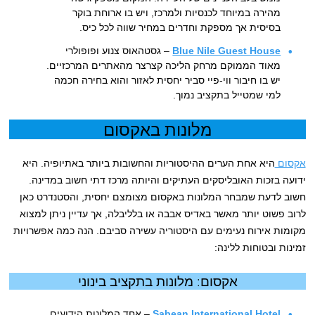
מהירה במיוחד לכנסיות ולמרכז, ויש בו ארוחת בוקר
בסיסית אך מספקת וחדרים במחיר שווה לכל כיס.
Blue Nile Guest House
– גסטהאוס צנוע ופופולרי
מאוד הממוקם מרחק הליכה קצרצר מהאתרים המרכזיים.
יש בו חיבור ווי-פיי סביר יחסית לאזור והוא בחירה חכמה
למי שמטייל בתקציב נמוך.
מלונות באקסום
אקסום
היא אחת הערים ההיסטוריות והחשובות ביותר באתיופיה. היא
ידועה בזכות האובליסקים העתיקים והיותה מרכז דתי חשוב במדינה.
חשוב לדעת שמבחר המלונות באקסום מצומצם יחסית, והסטנדרט כאן
לרוב פשוט יותר מאשר באדיס אבבה או בלליבלה, אך עדיין ניתן למצוא
מקומות אירוח נעימים עם היסטוריה עשירה סביבם. הנה כמה אפשרויות
זמינות ובטוחות ללינה:
אקסום: מלונות בתקציב בינוני
Sabean International Hotel
– אחד המלונות הידועים