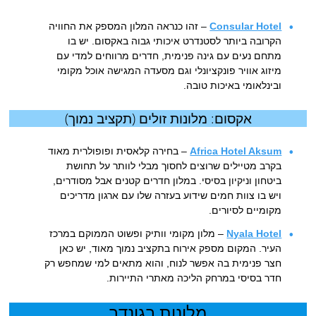
Consular Hotel
– זהו כנראה המלון המספק את החוויה
הקרובה ביותר לסטנדרט איכותי גבוה באקסום. יש בו
מתחם נעים עם גינה פנימית, חדרים מרווחים למדי עם
מיזוג אוויר פונקציונלי וגם מסעדה המגישה אוכל מקומי
ובינלאומי באיכות טובה.
אקסום: מלונות זולים (תקציב נמוך)
Africa Hotel Aksum
– בחירה קלאסית ופופולרית מאוד
בקרב מטיילים שרוצים לחסוך מבלי לוותר על תחושת
ביטחון וניקיון בסיסי. במלון חדרים קטנים אבל מסודרים,
ויש בו צוות חמים שידוע בעזרה שלו עם ארגון מדריכים
מקומיים לסיורים.
Nyala Hotel
– מלון מקומי וותיק ופשוט הממוקם במרכז
העיר. המקום מספק אירוח בתקציב נמוך מאוד, יש כאן
חצר פנימית בה אפשר לנוח, והוא מתאים למי שמחפש רק
חדר בסיסי במרחק הליכה מאתרי התיירות.
מלונות בגונדר