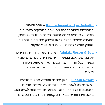
Kuriftu Resort & Spa Bishoftu
– אתר הנופש
המפורסם ביותר בדברה זית ואחד המפנקים באתיופיה
כולה. יש בו ספא ברמה גבוהה, בריכה חיצונית אלגנטית,
מסעדה מצוינת הפונה לאגם ופארק מים סמוך, והמקום
מספק חוויה יוקרתית ויוצאת דופן בנוף המקומי.
Adulala Resort & Spa
– אתר נופש יוקרתי ושליו השוכן
על צוק מעל אגם בבוגאיה. יש כאן נופים פנורמיים עוצרי
נשימה מכל חדר, והמלון מספק שירותי ספא, מסעדה
איכותית ואווירה רומנטית וייחודית שמתאימה מאוד
לזוגות.
Liesak Resort
– מלון איכותי ומושקע עם נוף מדהים
וגישה ישירה לאגם. יש בו צוות מקצועי ואדיב, חדרים
המעוצבים בקפידה, והמלון מספק גם הזדמנות לשייט רגוע
באגם וארוחות ערב באווירה קסומה תחת כיפת השמיים.