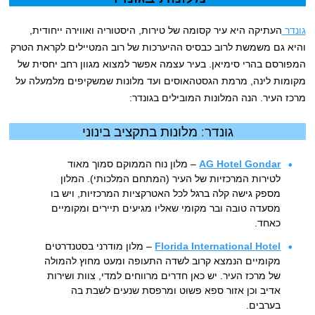
גונדר
העתיקה היא עיר קסומה של טירות, היסטוריה ואווירה ייחודית,
והיא גם משמשת לרוב כבסיס ההיערכות של רוב המטיילים לקראת הטרק
המפורסם בהרי סימיאן. בעיר עצמה אפשר למצוא מגוון רחב יחסית של
מקומות לינה, מרמת הגסטהאוסים ועד מלונות שמשקיפים מלמעלה על
מרכז העיר. הנה המלונות המובילים בגונדר:
גונדר: מלונות בתקציב בינוני
AG Hotel Gondar
– מלון נוח הממוקם סמוך מאוד
לטירות המרכזיות של העיר (המתחם המלכותי). המלון
מספק גישה קלה ברגל לכל האטרקציות המרכזיות, ויש בו
מסעדה טובה ובר מקומי שאליו מגיעים תיירים ומקומיים
כאחד.
Florida International Hotel
– מלון מודרני בסטנדרטים
מקומיים הנמצא קרוב לשדה התעופה ומעט מחוץ להמולה
של מרכז העיר. יש כאן חדרים מרווחים למדי, צוות ושירות
אדיב וכן אזור ספא פשוט ומרפסת שנעים לשבת בה
בערבים.