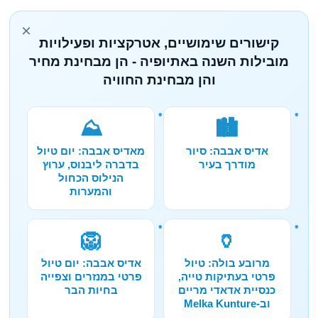
×
קישורים שימושיים, אטרקציות ופעילויות
מובילות השנה באתיופיה - הן מבחינת מחיר
והן מבחינת החוויה
⛰️
🏙️
אדיס אבבה: סיור
מאדיס אבבה: יום טיול
מודרך בעיר
בדברה ליבנוס, ערוץ
הנילוס הכחול
והמערות
🦁
🏺
מרובע בולה: טיול
אדיס אבבה: יום טיול
פרטי בעתיקות טייה,
פרטי במנזרים וצפייה
כנסיית אדאדי מריים
בחיות הבר
וב-Melka Kunture