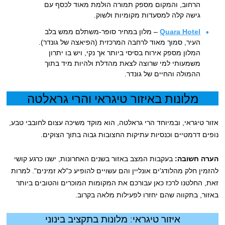
הרחוב, והמקום מספק תמורה הולמת מאוד לכסף עם
גישה קלה למסעדות מקומיות ולשוק.
Quara Hotel
– מלון במחיר סופר-משתלם ממש בלב
העיר, סמוך מאוד לרחבה המרכזית (הפיאצה של גונדר).
המלון מספק אירוח בסיסי ביותר אך נקי, ויש בו יתרון
משמעותי למי שרוצה לצאת מהדלת ולהיות מיד בתוך
ההמולה והחיים של גונדר.
מלונות באיזור טיגראי והרי גראלטה
אזור טיגראי, ובמיוחד הרי גראלטה, הוא מוקד משיכה עצום לחובבי טבע,
נופים דרמטיים וכנסיות עתיקות החצובות גבוה בתוך הצוקים.
הערה חשובה:
בעקבות המצב באזור בשנים האחרונות, ישנו כרגע קושי
להזמין חלק מהלודג'ים אונליין והם עשויים להופיע כ"לא זמינים". למרות
זאת, החלטנו לרכז כאן עבורכם את המקומות המוכרים והטובים ביותר
באזור, בתקווה שהם יחזרו לפעילות מלאה בקרוב.
איזור טיגראי: מלונות בתקציב בינוני