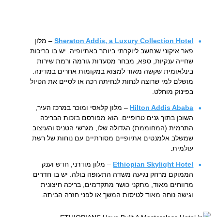
Sheraton Addis, a Luxury Collection Hotel
– מלון
פאר איקוני שנחשב ליוקרתי ביותר באתיופיה. יש בו בריכות
שחייה ענקיות, ספא, מבחר מסעדות גורמה ורמת שירות
בינלאומית שקשה מאוד למצוא במקומות אחרים במדינה.
מושלם למי שרוצה לנחות לנחיתה רכה או לסיים את הטיול
בפינוק מוחלט.
Hilton Addis Ababa
– מלון קלאסי ומוכר במרכז העיר,
השוכן בתוך גנים טרופיים. הוא מפורסם בזכות הבריכה
התרמית (המחוממת) הגדולה שלו, מגרשי הטניס והעיצוב
שמשלב אלמנטים אתיופיים מסורתיים עם נוחות של רשת
עולמית.
Ethiopian Skylight Hotel
– מלון מודרני, חדש וענק
הממוקם מרחק נגיעה משדה התעופה בולה. יש בו חדרים
מרווחים מאוד, מתקני כושר מתקדמים, בריכה חיצונית
וגישה נוחה מאוד לטיסות המשך או לפני חזרה הביתה.