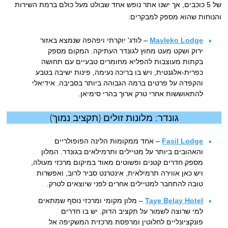
של 5 כוכבים, אך ישנו אתר נופש אחד שבולט מעל כולם ברמת השירות
והנוחות שהוא מספק למבקרים:
Mayleko Lodge
– לודג' יוקרתי ויפהפה שנמצא באזור
ירוק ושקט מעט מחוץ לגונדר העתיקה. המקום מספק
בקתות מעוצבות להפליא מחומרים טבעיים עם תחושה
כפרית-אלגנטית, ויש בו בריכה נעימה, פינות ישיבה בטבע
והקפדה על פרטים ברמה הגבוהה ביותר בסביבה. אידיאלי
להתאוששות אחרי טרק ארוך בהרי סימיאן.
גונדר: מלונות זולים (תקציב נמוך)
Fasil Lodge
– אחד ממקומות הלינה הפופולריים
והאהובים ביותר על מטיילים ותרמילאים בגונדר. המלון
מספק חדרים קטנים ופשוטים מאוד במיקום מרכזי מעולה,
ויש כאן אווירה תרמילאית, אינטרנט סביר לרוב, ואפשרות
טובה להתחבר למטיילים אחרים לפני שיוצאים לטרק.
Taye Belay Hotel
– מלון מקומי ומרכזי נוסף שמתאים
למי שרוצה לשמור על תקציב הדוק. יש בו חדרים
פונקציונליים לחלוטין ומרפסת מרכזית המשקיפה אל