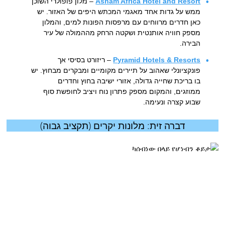
Asham Africa Hotel and Resort
– מלון פופולרי השוכן
ממש על גדות אחד מאגמי המכתש היפים של האזור. יש
כאן חדרים מרווחים עם מרפסות הפונות למים, והמלון
מספק חוויה אותנטית ושקטה הרחק מההמולה של עיר
הבירה.
Pyramid Hotels & Resorts
– ריזורט בסיסי אך
פונקציונלי שאהוב על תיירים מקומיים ומבקרים מבחוץ. יש
בו בריכת שחייה גדולה, אזורי ישיבה בחוץ וחדרים
ממוזגים, והמקום מספק פתרון נוח ויציב לחופשת סוף
שבוע קצרה ונעימה.
דברה זית: מלונות יקרים (תקציב גבוה)