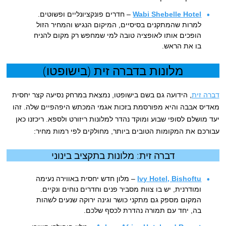
Wabi Shebelle Hotel
– חדרים פונקציונליים ופשוטים.
למרות שהמתקנים בסיסיים, המיקום הנגיש והמחיר הזול
הופכים אותו לאופציה טובה למי שמחפש רק מקום להניח
בו את הראש.
מלונות בדברה זית (בישופטו)
דברה זית
, הידועה גם בשם בישופטו, נמצאת במרחק נסיעה קצר יחסית
מאדיס אבבה והיא מפורסמת בזכות אגמי המכתש היפהפיים שלה. זהו
יעד מושלם לסופי שבוע ומוקד נהדר למלונות ריזורט ולספא. ריכזנו כאן
עבורכם את המקומות הטובים ביותר, מחולקים לפי רמות מחיר:
דברה זית: מלונות בתקציב בינוני
Ivy Hotel, Bishoftu
– מלון חדש יחסית באווירה נעימה
ומודרנית, יש בו צוות מסביר פנים וחדרים נוחים ונקיים.
המקום מספק גם מתקני כושר וגינה ירוקה שנעים לשהות
בה, יחד עם תמורה נהדרת לכסף שלכם.