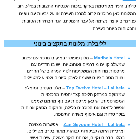
כולה). העיר מפורסמת בעיקר בזכות הכנסיות החצובות בסלע. רוב
המלונות כאן מרוכזים קרוב למרכז העיירה או על גבעות עם נופים
פנורמיים עוצרי נשימה אל עבר העמקים. הנה הבחירות הטובות
והבטוחות ביותר בעיירה:
לליבלה: מלונות בתקציב בינוני
Maribela Hotel
– מלון פופולרי במיקום מרכזי עם עיצוב
שמשלב קווים מודרניים ואותנטיות. יש בו חדרים עם
מרפסות מרווחות המשקיפות לנוף המרהיב של ההרים
וצוות מסביר פנים ששמח לארגן סיורים ולסייע למטיילים.
Top Twelve Hotel – Lalibela
– מלון מקסים ומומלץ
שממוקם במרחק הליכה קצר יחסית מהכנסיות
המפורסמות. יש כאן מרפסות עם נוף מהמם שממנו
אפשר לראות את הכוכבים בלילה, והמקום מספק ארוחות
בוקר טריות וגם איסוף משדה התעופה.
Zan-Seyoum Hotel – Lalibela
– אפשרות מצוינת
ומרכזית הזוכה לביקורות גבוהות מאוד בקרב מטיילים.
במלון חדרים נקיים, ארוחת בוקר מעולה, שירות אישי