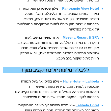
מקומית, והמקום מספק אווירה פסטורלית ושלווה.
Panoramic View Hotel
– מלון שכשמו כן הוא, מתהדר
באחד הנופים הטובים ביותר בלליבלה. המלון מספק
חדרים מעוצבים ונקיים מאוד עם חלונות ענק, ויש כאן
מרפסות אישיות מהן תוכלו להנות מהשקיעות המופלאות
של אפריקה בפרטיות.
Mezena Resort & SPA
– אתר נופש הנחשב לאחד
היוקרתיים באזור, הכולל בקתות מרווחות ונעימות בעיצוב
אבן. יש בו גם בריכת שחייה חיצונית גדולה וספא מפנק
(כששאר התנאים במדינה מאפשרים זאת), והוא מספק
חווית ניתוק שקטה בלב הטבע.
לליבלה: מלונות זולים (תקציב נמוך)
Halle Hotel – Lalibela
– מלון בסיסי אך בעל תמורה
פנטסטית למחיר. המקום ידוע כאחת האפשרויות
האהובות ביותר על מטיילים. יש בו חדרים נוחים ונקיים עם
מרפסות לנוף, והמקום מספק אירוח חמים ומשפחתי.
Lalibela Hotel
– אופציה פשוטה אך מעולה הממוקמת
ממש בלב העניינים של העיירה. המקום מספק גישה