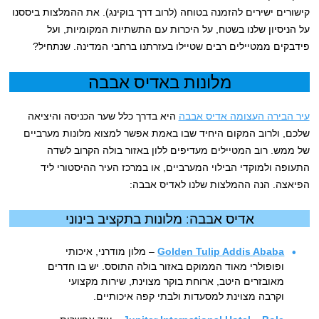
קישורים ישירים להזמנה בטוחה (לרוב דרך בוקינג). את ההמלצות ביססנו
על הניסיון שלנו בשטח, על היכרות עם התשתיות המקומיות, ועל
פידבקים ממטיילים רבים שטיילו בעזרתנו ברחבי המדינה. שנתחיל?
מלונות באדיס אבבה
עיר הבירה העצומה אדיס אבבה
היא בדרך כלל שער הכניסה והיציאה
שלכם, ולרוב המקום היחיד שבו באמת אפשר למצוא מלונות מערביים
של ממש. רוב המטיילים מעדיפים ללון באזור בולה הקרוב לשדה
התעופה ולמוקדי הבילוי המערביים, או במרכז העיר ההיסטורי ליד
הפיאצה. הנה ההמלצות שלנו לאדיס אבבה:
אדיס אבבה: מלונות בתקציב בינוני
Golden Tulip Addis Ababa
– מלון מודרני, איכותי
ופופולרי מאוד הממוקם באזור בולה התוסס. יש בו חדרים
מאובזרים היטב, ארוחת בוקר מצוינת, שירות מקצועי
וקרבה מצוינת למסעדות ולבתי קפה איכותיים.