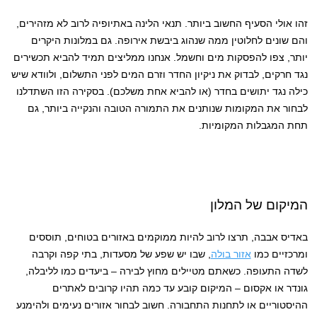
זהו אולי הסעיף החשוב ביותר. תנאי הלינה באתיופיה לרוב לא מזהירים,
והם שונים לחלוטין ממה שנהוג ביבשת אירופה. גם במלונות היקרים
יותר, צפו להפסקות מים וחשמל. אנחנו ממליצים תמיד להביא תכשירים
נגד חרקים, לבדוק את ניקיון החדר וזרם המים לפני התשלום, ולוודא שיש
כילה נגד יתושים בחדר (או להביא אחת משלכם). בסקירה הזו השתדלנו
לבחור את המקומות שנותנים את התמורה הטובה והנקייה ביותר, גם
תחת המגבלות המקומיות.
המיקום של המלון
באדיס אבבה, תרצו לרוב להיות ממוקמים באזורים בטוחים, תוססים
ומרכזיים כמו
אזור בולה
, שבו יש שפע של מסעדות, בתי קפה וקרבה
לשדה התעופה. כשאתם מטיילים מחוץ לבירה – ביעדים כמו לליבלה,
גונדר או אקסום – המיקום קובע עד כמה תהיו קרובים לאתרים
ההיסטוריים או לתחנות התחבורה. חשוב לבחור אזורים נעימים ולהימנע