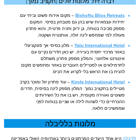
דברה זית: מלונות זולים (תקציב נמוך)
Bishoftu Bliss Retreats
– מקום אירוח פשוט וביתי עם
יחידות עצמאיות שיש בהן גם מטבחון בסיסי. המקום
מספק סביבה בטוחה, גן ירוק וחניה פרטית, והוא פתרון
מעולה למי שמחפש לינה זולה, אותנטית ושקטה.
Yatu International Hotel
– מלון בסיסי אך פונקציונלי
באזור מרכזי יחסית בעיירה. יש כאן חדרים נקיים עם
אינטרנט אלחוטי, והמלון מספק פתרון משתלם
לתרמילאים או למטיילים העוברים באזור ומחפשים מקום
להניח בו את הראש בלי לקרוע את הכיס.
Kirole International Hotel
– עוד פתרון זול ומוכר בקרב
מטיילים בתקציב נמוך. המלון מספק לינה בסיסית, חדרים
פשוטים ואווירה מקומית, ויש בו את כל השירותים
ההכרחיים כדי לשהות לילה או שניים בנוחות לפני
שממשיכים הלאה.
מלונות בלליבלה
לליבלה
היא אחד היעדים המרתקים ביותר באתיופיה (ואולי באפריקה