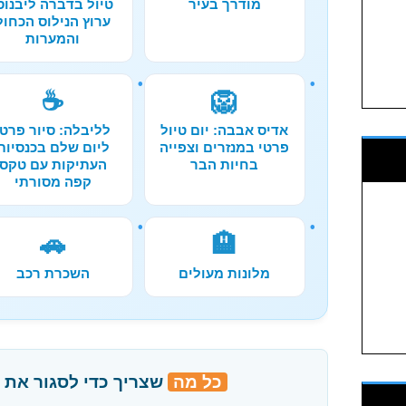
מודרך בעיר
טיול בדברה ליבנוס
ערוץ הנילוס הכחול
והמערות
☕
🦁
אדיס אבבה: יום טיול
לליבלה: סיור פרטי
פרטי במנזרים וצפייה
ליום שלם בכנסיות
בחיות הבר
העתיקות עם טקס
קפה מסורתי
🚗
🏨
מלונות מעולים
השכרת רכב
כל מה
שצריך כדי לסגור את