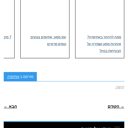
ממה להיזהר באתיופיה?
יומן מסע: אתיופים צנועים
7 סיבות לבקר באתיופיה
אזהרות מסע ושמירה על
ונופים פראיים
הבטיחות בטיול
פורסם ב
אתיופיה
קישור
.
ניווט פוסטיאלי
→ הקודם
הבא ←