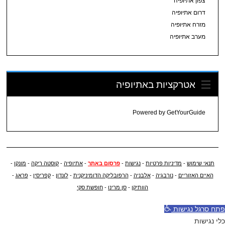
צפון אתיופיה
דרום אתיופיה
מזרח אתיופיה
מערב אתיופיה
אטרקציות באתיופיה
Powered by
GetYourGuide
תנאי שימוש
-
מדיניות פרטיות
-
נגישות
-
פרסום באתר
-
אתיופיה
-
קוסטה ריקה
-
מונקו
-
האיים האזוריים
-
נורבגיה
-
אלבניה
-
הרפובליקה הדומיניקנית
-
לונדון
-
קפריסין
-
פראג
-
הוותיקן
-
סן מרינו
-
חופשת סקי
פתח סרגל נגישות
כלי נגישות