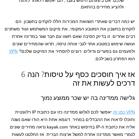
שלכם. אם ביצעתם חיפוש בעבר, הם יאפשרו לאתר לזהות
ולהציע מחירים בהתאם.
יש כמה דברים שאתרי השוואת המכירות הללו לוקחים בחשבון. הם
לוקחים בחשבון את המטבע המקומי, את מיקום המשתמש ועוד משתנים
רבים אחרים. זו בדיוק הסיבה שאם תשוו עם חבר שגר במדינה אחרת
ועושה שימוש במטבע אחר לגבי אותה טיסה, תראו שהמחירים שונים
ולפעמים גם בפערים גדולים. רוצים להסתיר את המיקום שלכם?
VPN
הוא הפתרון בשבילכם.
אז איך חוסכים כסף על טיסות? הנה 6
דרכים לעשות את זה
גלישה ממדינה בה יש שכר ממוצע נמוך
VPN כמו זה
יאפשר לכם לגלוש ממדינה כזו עם כתובת IP רלוונטית
ותוכלו לראות את ההבדלים במחיר. דוגמא אחת היא הודו שאם נשנה
אליה את כתובת ה-IP בחיפוש באתר kayak.com נראה מחירים שונים
לגמרי מאשר ממדינה אחרת למשל ארצות הברית. אז החלטנו לעשות