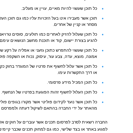
כל תוכן שעשוי להיות מאיים, עויין או מעליב.
תוכן אשר מעבירו אינו בעל הזכויות עליו כמו גם תוכן העלו
מסחר או קניין של אחרים.
כל תוכן שעלול להזיק לאחרים כמו תולעים, סוסים טרויאני
להגיע בצורת יישום, קוד או תוכנת מחשב הנושאים עימם ו
כל תוכן שעשוי להתפרש כתוכן גזעני או אפליה על רקע של ל
אמונה, מוצא, עדה, צבע עור, עיסוק, נכות או השקפה פול
כל תוכן אשר עלול לחשוף את פרטיו של המוגדר בחוק כקטי
או דרך התקשרות עימו.
כל תוכן המכיל מידע פרסומי.
כל תוכן העלול לחשוף זהות הפוגעת בפרטיו של הנחשף.
כל תוכן אשר נועד לקידום פוליטי אשר מקורו בגופים פולי
מהאתר על ידי החברה בהתאם לשיקול דעתה ולמפרסם ל
החברה רשאית לסרב לפרסום תכנים אשר עוברים על חוקים אלו
לפגוע באתר או בצד שלישי, כמו גם למחוק תכנים שכבר קיימי