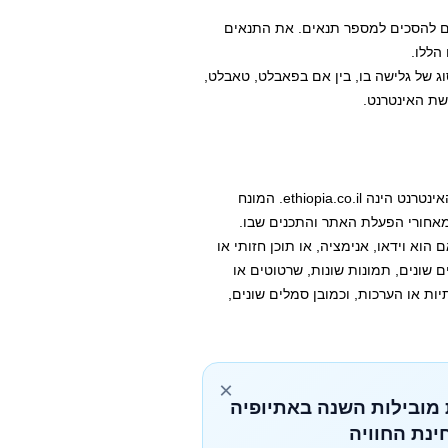
כם להסכים למספר תנאים. את התנאים
הללו.
ג של גלישה בו, בין אם בפאבלט, טאבלט,
שת האינטרנט.
המונח "האתר" מתייחס לאתר "אתיופיה" אשר כתובתו ברשת האינטרנט הינה ethiopia.co.il. המונח
מאחורי הפעלת האתר והתכנים שבו.
 הוא וידאו, אנימציה, או תוכן חזותי או
ים שונים, תמונות שונות, שרטוטים או
יות או הערכות, וכמובן סמלים שונים,
×
 מובילות השנה באתיופיה
ינת החוויה