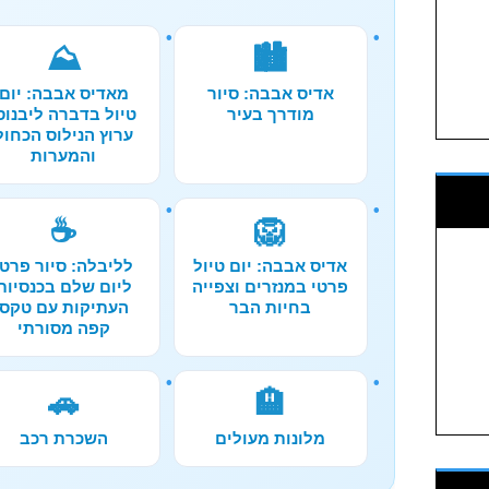
⛰️
🏙️
אדיס אבבה: סיור
מאדיס אבבה: יום
מודרך בעיר
טיול בדברה ליבנוס
ערוץ הנילוס הכחול
והמערות
☕
🦁
אדיס אבבה: יום טיול
לליבלה: סיור פרטי
פרטי במנזרים וצפייה
ליום שלם בכנסיות
בחיות הבר
העתיקות עם טקס
קפה מסורתי
🚗
🏨
מלונות מעולים
השכרת רכב