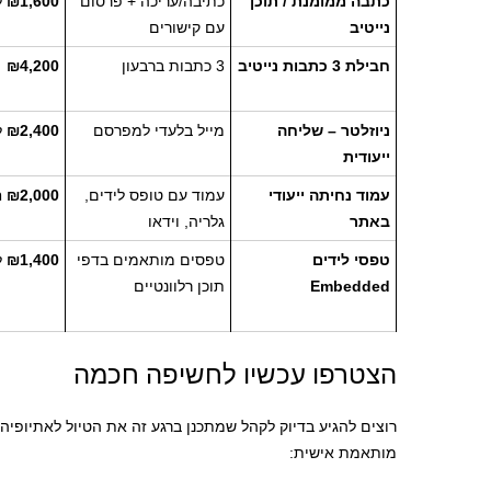
כתבה ממומנת / תוכן
כתיבה/עריכה + פרסום
₪1,600
ל
נייטיב
עם קישורים
חבילת 3 כתבות נייטיב
3 כתבות ברבעון
₪4,200
ניוזלטר – שליחה
מייל בלעדי למפרסם
₪2,400
ל
ייעודית
עמוד נחיתה ייעודי
עמוד עם טופס לידים,
₪2,000
ח
באתר
גלריה, וידאו
טפסי לידים
טפסים מותאמים בדפי
₪1,400
ל
Embedded
תוכן רלוונטיים
הצטרפו עכשיו לחשיפה חכמה
רוצים להגיע בדיוק לקהל שמתכנן ברגע זה את הטיול לאתיופיה
מותאמת אישית: