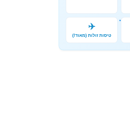
✈️
טיסות זולות (מאוד!)