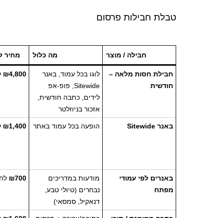
טבלת חבילות פרסום
חבילה / מוצר
מה כלול
מחיר ל
חבילת חסות מלאה –
לוגו בכל עמוד, באנר
₪4,800
ל
חודשית
Sitewide, פופ-אפ
לידים, כתבה חודשית,
אזכור בניוזלטר
באנר Sitewide
הופעה בכל עמוד באתר
₪1,400
ל
באנרים לפי עמודי
מודעות במדריכים
₪700
לחו
מפתח
נבחרים (טיולי טבע,
דנאקיל, סמסאי)