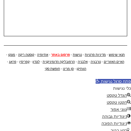
תנאי שימוש
-
מדיניות פרטיות
-
נגישות
-
פרסום באתר
-
אתיופיה
-
קוסטה ריקה
-
מונקו
-
האיים האזוריים
-
נורבגיה
-
אלבניה
-
הרפובליקה הדומיניקנית
-
לונדון
-
קפריסין
-
פראג
-
הוותיקן
-
סן מרינו
-
חופשת סקי
פתח סרגל נגישות
כלי נגישות
הגדל טקסט
הקטן טקסט
גווני אפור
ניגודיות גבוהה
ניגודיות הפוכה
רקע בהיר