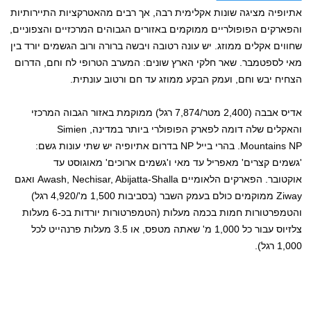
אתיופיה מציגה שונות אקלימית רבה, אך רבים מהאטרקציות התיירותיות
והפארקים הפופולריים ממוקמים באזורים הגבוהים המרכזיים והצפוניים,
שחווים אקלים ממוזג. יש עונה רטובה ויבשה ברורה ורוב הגשמים יורד בין
מאי לספטמבר. שאר חלקי הארץ שונים: המערב הטרופי לח וחם, הדרום
הצחיח יבש וחם, ועמק הבקע ממוזג עד חם ורטוב עונתית.
אדיס אבבה (2,400 מטר/7,874 רגל) ממוקמת באזור הגבוה המרכזי
והאקלים שלה דומה לפארק הפופולרי ביותר במדינה, Simien
Mountains NP. בהרי בייל NP בדרום אתיופיה יש שתי עונות גשם:
'גשמים קצרים' מאפריל עד מאי ו'גשמים ארוכים' מאוגוסט עד
אוקטובר. הפארקים הלאומיים Awash, Nechisar, Abijatta-Shalla ואגם
Ziway ממוקמים כולם בעמק השבר (בסביבות 1,500 מ'/4,920 רגל)
והטמפרטורות חמות בכמה מעלות (הטמפרטורות יורדות בכ-6 מעלות
צלזיוס עבור כל 1,000 מ' שאתה מטפס, או 3.5 מעלות פרנהייט לכל
1,000 רגל).