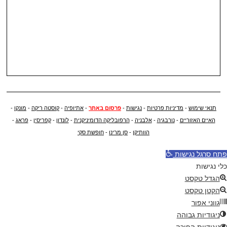
תנאי שימוש
-
מדיניות פרטיות
-
נגישות
-
פרסום באתר
-
אתיופיה
-
קוסטה ריקה
-
מונקו
-
האיים האזוריים
-
נורבגיה
-
אלבניה
-
הרפובליקה הדומיניקנית
-
לונדון
-
קפריסין
-
פראג
-
הוותיקן
-
סן מרינו
-
חופשת סקי
פתח סרגל נגישות
כלי נגישות
הגדל טקסט
הקטן טקסט
גווני אפור
ניגודיות גבוהה
ניגודיות הפוכה