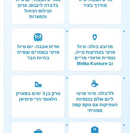
מודרך בעיר
בדברה ליבנוס, ערוץ
הנילוס הכחול
והמערות
🦁
🏺
מרובע בולה: טיול
אדיס אבבה: יום טיול
פרטי בעתיקות טייה,
פרטי במנזרים וצפייה
כנסיית אדאדי מריים
בחיות הבר
וב-Melka Kunture
🥾
☕
לליבלה: סיור פרטי
טרק בן 3 ימים בפארק
ליום שלם בכנסיות
הלאומי הרי סימיאן
העתיקות עם טקס קפה
מסורתי
🚗
🏨