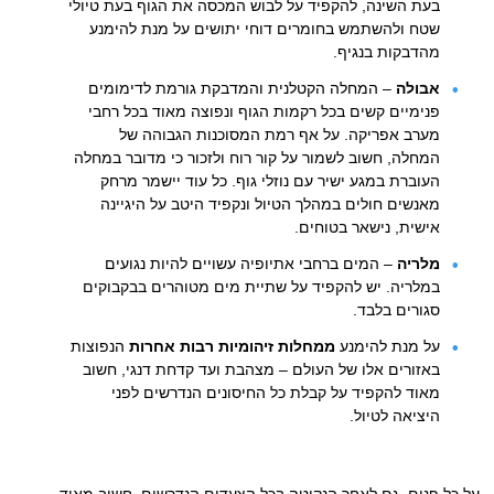
בעת השינה, להקפיד על לבוש המכסה את הגוף בעת טיולי
שטח ולהשתמש בחומרים דוחי יתושים על מנת להימנע
מהדבקות בנגיף.
אבולה
– המחלה הקטלנית והמדבקת גורמת לדימומים
פנימיים קשים בכל רקמות הגוף ונפוצה מאוד בכל רחבי
מערב אפריקה. על אף רמת המסוכנות הגבוהה של
המחלה, חשוב לשמור על קור רוח ולזכור כי מדובר במחלה
העוברת במגע ישיר עם נוזלי גוף. כל עוד יישמר מרחק
מאנשים חולים במהלך הטיול ונקפיד היטב על היגיינה
אישית, נישאר בטוחים.
מלריה
– המים ברחבי אתיופיה עשויים להיות נגועים
במלריה. יש להקפיד על שתיית מים מטוהרים בבקבוקים
סגורים בלבד.
על מנת להימנע
ממחלות זיהומיות רבות אחרות
הנפוצות
באזורים אלו של העולם – מצהבת ועד קדחת דנגי, חשוב
מאוד להקפיד על קבלת כל החיסונים הנדרשים לפני
היציאה לטיול.
על כל פנים, גם לאחר הנקיטה בכל הצעדים הנדרשים, חשוב מאוד