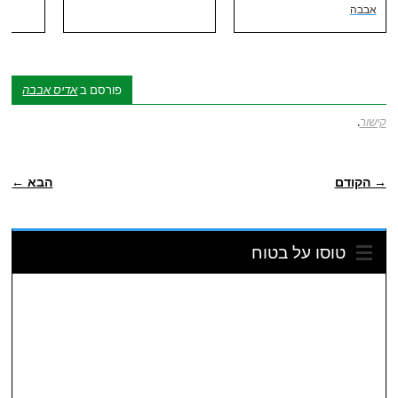
אבבה
פורסם ב
אדיס אבבה
קישור
.
ניווט פוסטיאלי
→ הקודם
הבא ←
טוסו על בטוח