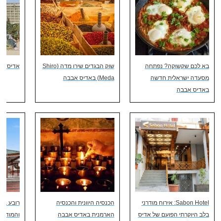
בא לכם שקשוקה? נפתחה
שוק הבגדים שירו מדה (Shiro
אדיס אב
מסעדה ישראלית חדשה
Meda) באדיס אבבה
באדיס אבבה
Sabon Hotel: אירוח מודרני
הכנסיה היוונית והכנסיה
רובע בול
בלב היוקרתי הפועם של אדיס
הארמנית באדיס אבבה
והמודרנ