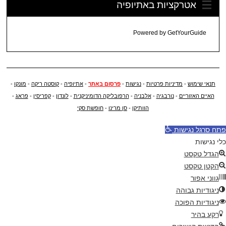
אטרקציות באתיופיה
Powered by
GetYourGuide
תנאי שימוש
-
מדיניות פרטיות
-
נגישות
-
פרסום באתר
-
אתיופיה
-
קוסטה ריקה
-
מונקו
-
האיים האזוריים
-
נורבגיה
-
אלבניה
-
הרפובליקה הדומיניקנית
-
לונדון
-
קפריסין
-
פראג
-
הוותיקן
-
סן מרינו
-
חופשת סקי
פתח סרגל נגישות
כלי נגישות
הגדל טקסט
הקטן טקסט
גווני אפור
ניגודיות גבוהה
ניגודיות הפוכה
רקע בהיר