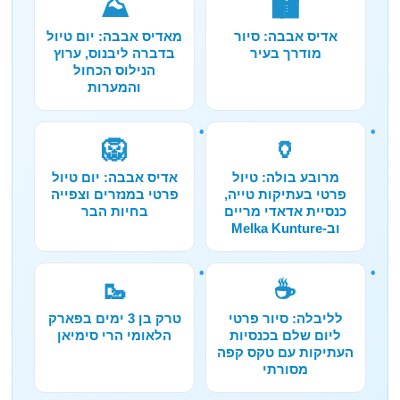
⛰️
🏙️
אדיס אבבה: סיור
מאדיס אבבה: יום טיול
מודרך בעיר
בדברה ליבנוס, ערוץ
הנילוס הכחול
והמערות
🦁
🏺
מרובע בולה: טיול
אדיס אבבה: יום טיול
פרטי בעתיקות טייה,
פרטי במנזרים וצפייה
כנסיית אדאדי מריים
בחיות הבר
וב-Melka Kunture
🥾
☕
לליבלה: סיור פרטי
טרק בן 3 ימים בפארק
ליום שלם בכנסיות
הלאומי הרי סימיאן
העתיקות עם טקס קפה
מסורתי