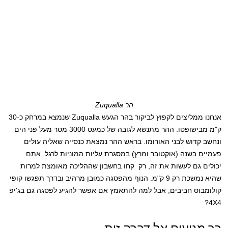
הר Zuqualla
אנחנו ממליצים לקפוץ לביקור בהר הגעש Zuqualla שנמצא במרחק כ-30
ק"מ מבישופטו. ההר מתנשא לגובה של כמעט 3000 מטר מעל פני הים
ונחשב קדוש לבני האורומו. בראש ההר נמצאת כנסייה שאליה עולים
פעמיים בשנה (אוקטובר ומרץ) במסגרת עליות המוניות לרגל. אתם
יכולים גם לעשות את זה, רק קחו בחשבון שההליכה מאומצת למרות
שהיא נמשכת רק 9 ק"מ. הנוף מהפסגה כמובן מרהיב ובדרך תפגשו קופי
קולומבוס חביבים, אבל למה להתאמץ אם אפשר להגיע לפסגה גם בג'יפ
4X4?
כך מגיעים אל דברה זית