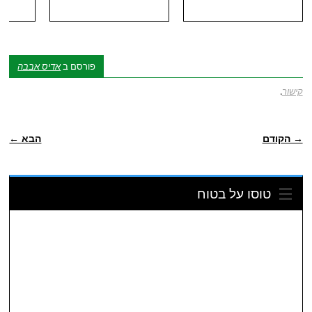
פורסם ב
אדיס אבבה
קישור
.
ניווט פוסטיאלי
→ הקודם
הבא ←
טוסו על בטוח