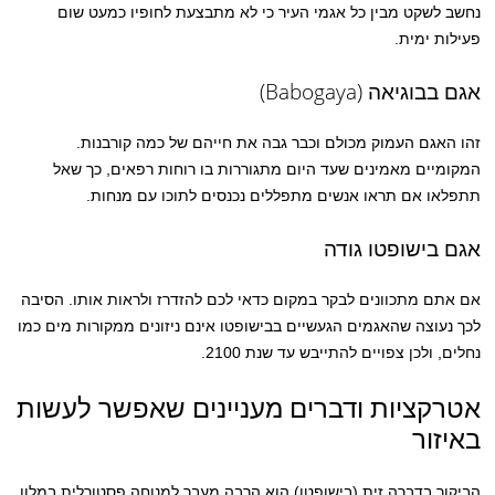
נחשב לשקט מבין כל אגמי העיר כי לא מתבצעת לחופיו כמעט שום
פעילות ימית.
אגם בבוגיאה (Babogaya)
זהו האגם העמוק מכולם וכבר גבה את חייהם של כמה קורבנות.
המקומיים מאמינים שעד היום מתגוררות בו רוחות רפאים, כך שאל
תתפלאו אם תראו אנשים מתפללים נכנסים לתוכו עם מנחות.
אגם בישופטו גודה
אם אתם מתכוונים לבקר במקום כדאי לכם להזדרז ולראות אותו. הסיבה
לכך נעוצה שהאגמים הגעשיים בבישופטו אינם ניזונים ממקורות מים כמו
נחלים, ולכן צפויים להתייבש עד שנת 2100.
אטרקציות ודברים מעניינים שאפשר לעשות
באיזור
הביקור בדברה זית (בישופטו) הוא הרבה מעבר למנוחה פסטורלית במלון