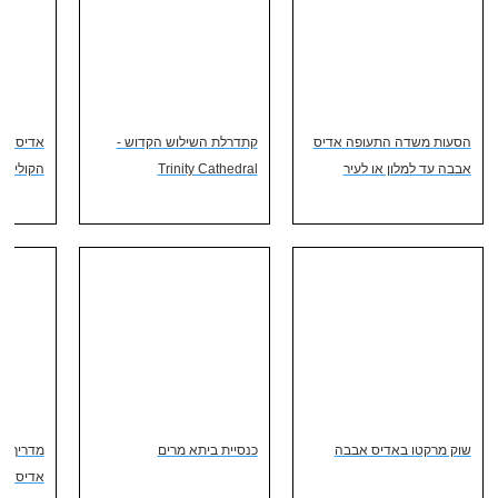
הסעות משדה התעופה אדיס
קתדרלת השילוש הקדוש -
אדיס אב
אבבה עד למלון או לעיר
Trinity Cathedral
הקוליות 
שוק מרקטו באדיס אבבה
כנסיית ביתא מרים
מדריך מע
אדיס אב