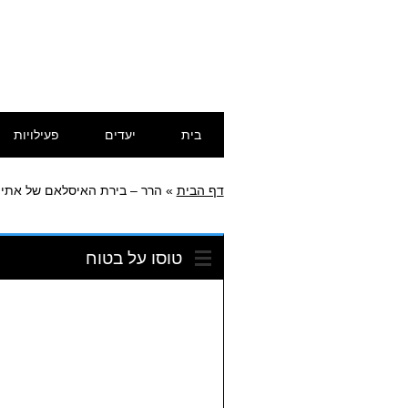
דילוג
תפריט ראשי
בית
יעדים
פעילויות
לתוכן
דף הבית
»
הרר – בירת האיסלאם של אתיו
טוסו על בטוח