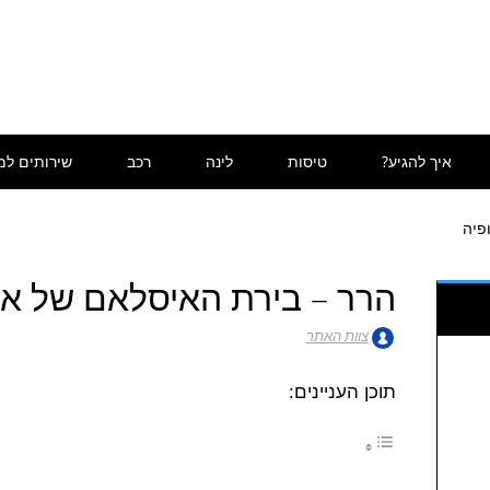
איך להגיע?
טיסות
לינה
רכב
שירותים למ
פיה
הרר – בירת האיסלאם של את
צוות האתר
תוכן העניינים: