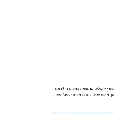
אבל זה לא הכל – הרר היא העיר הרביעית בקדושתה לאיסלם (אחרי ירושלים שנמצאת במקום ה-3) וגם
ך מאות שנים כמרכז מסחרי כפול: מצד