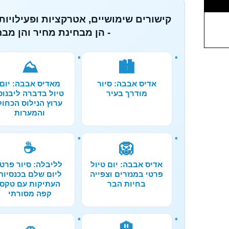
קישורים שימושיים, אטרקציות ופעילויות
- הן מבחינת מחיר והן מבח
⛰️
🏙️
אדיס אבבה: סיור
מאדיס אבבה: יום
מודרך בעיר
טיול בדברה ליבנוס
ערוץ הנילוס הכחול
והמערות
☕
🦁
אדיס אבבה: יום טיול
לליבלה: סיור פרטי
פרטי במנזרים וצפייה
ליום שלם בכנסיות
בחיות הבר
העתיקות עם טקס
קפה מסורתי