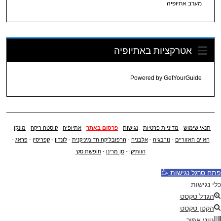
מערב אתיופיה
אטרקציות באתיופיה
Powered by
GetYourGuide
תנאי שימוש
-
מדיניות פרטיות
-
נגישות
-
פרסום באתר
-
אתיופיה
-
קוסטה ריקה
-
מונקו
-
האיים האזוריים
-
נורבגיה
-
אלבניה
-
הרפובליקה הדומיניקנית
-
לונדון
-
קפריסין
-
פראג
-
הוותיקן
-
סן מרינו
-
חופשת סקי
פתח סרגל נגישות
כלי נגישות
הגדל טקסט
הקטן טקסט
גווני אפור