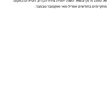
של 1550 מ"מ) ובשאר השנה יחסית צחיח לכן רוב הטיולים במקום
מתקיימים בחודשים אפריל-מאי ואוקטובר-נובמבר.