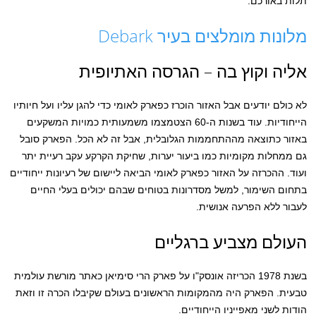
תלות באורכם.
מלונות מומלצים בעיר Debark
אליה וקוץ בה – הגרסה האתיופית
לא כולם יודעים אבל האזור הוכרז כפארק לאומי כדי להגן עליו ועל חיותיו
הייחודיות. עוד בשנות ה-60 הצטמצמו משמעותית כמויות המשקעים
באזור כתוצאה מההתחממות הגלובלית, אבל זה לא הכל. הפארק סובל
גם ממחלות מקומיות כמו ביעור יערות, שחיקת הקרקע עקב רעיית יתר
ועוד. ההכרזה על האזור כפארק לאומי הביאה ליישום של רעיונות ייחודיים
בתחום השימור, למשל מסדרונות בטוחים שבהם יכולים בעלי החיים
לעבור ללא הפרעה אנושית.
העולם מצביע ברגליים
בשנת 1978 הכריזה אונסק"ו על פארק הרי סימיאן כאתר מורשת עולמית
טבעית. הפארק היה מהמקומות הראשונים בעולם שקיבלו הכרה זו וזאת
הודות לשני מאפייניו הייחודיים.