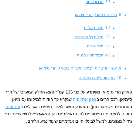
הבבון הזנוב
תיירות בפארק הרי סימיאן
טיולים רגליים
טיולים על גב פרדות
טיולי ג'יפים
הכפר סמיין מנטה
עשר הדיברות לביקור מוצלח בפארק הרי סימיאן
מקומות לינה מומלצים
פארק הרי סימיאן משתרע על פני 136 קמ"ר והוא החלק המערבי של הרי
סימיאן, רכס הרים ב
צפון אתיופיה
שנקרא כך הודות למיקומו (סימיאן
באמהרית משמעו צפון). הפארק נחשב לאחד היפים והגדולים ב
אתיופיה
הודות למאפייניו הייחודיים (הן הגאולוגיים והן הגאוגרפיים) שיוצרים בתי
גידול מגוונים, למשל לבעלי חיים אנדמיים שעוד נגיע אליהם.