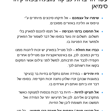
סימיאן
שימרו על עצמכם
– אל תיקחו סיכונים מיותרים ע"י
טיפוס או הליכה באזורים מסוכנים.
אל תחסכו בדמי הכניסה
– אל תנסו להכנס לפארק בלי
תשלום. תשלום זה נועד בסופו של דבר לשמור על הפארק
ולמזער את הפגיעה בו.
כבדו את הזולת
– לכל מטייל בפארק יש זכות ליהנות ממנו
בדיוק כמוכם. לכן, גם באינטראקציות עם מטיילים אחרים
הקפידו לכבד את תרבותם, למשל לפני צילום אנשי המקום
בקשו את רשותם לכך.
היו זהירים
– במידה ואתם נתקלים בחיות בר (בעיקר
במוגנות שבהן) זכרו שלהן נתונה זכות הקדימה. בסופו של
דבר זהו ביתם ואתם רק אורחים בו.
אל תציקו לחיות
– חיות בר רבות נכנסות למצוקה כאשר
מתקרבים אליהם. לכן אל תרעישו יתר על המידה ואל
תמשכו את תשומת ליבן של החיות.
אל תביאו חיות / צמחים אל פארק הרי סימיאן
– כל מין