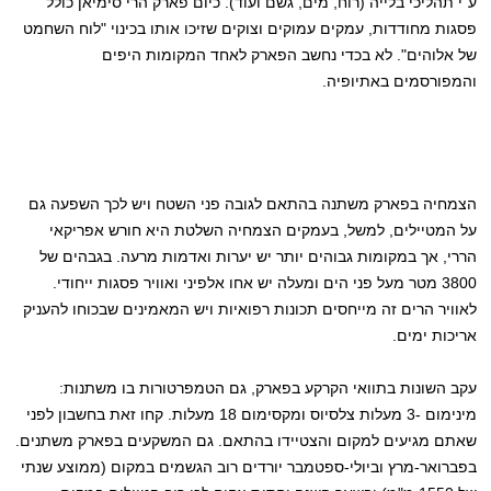
ע"י תהליכי בלייה (רוח, מים, גשם ועוד). כיום פארק הרי סימיאן כולל
פסגות מחודדות, עמקים עמוקים וצוקים שזיכו אותו בכינוי "לוח השחמט
של אלוהים". לא בכדי נחשב הפארק לאחד המקומות היפים
והמפורסמים באתיופיה.
הצמחיה בפארק משתנה בהתאם לגובה פני השטח ויש לכך השפעה גם
על המטיילים, למשל, בעמקים הצמחיה השלטת היא חורש אפריקאי
הררי, אך במקומות גבוהים יותר יש יערות ואדמות מרעה. בגבהים של
3800 מטר מעל פני הים ומעלה יש אחו אלפיני ואוויר פסגות ייחודי.
לאוויר הרים זה מייחסים תכונות רפואיות ויש המאמינים שבכוחו להעניק
אריכות ימים.
עקב השונות בתוואי הקרקע בפארק, גם הטמפרטורות בו משתנות:
מינימום -3 מעלות צלסיוס ומקסימום 18 מעלות. קחו זאת בחשבון לפני
שאתם מגיעים למקום והצטיידו בהתאם. גם המשקעים בפארק משתנים.
בפברואר-מרץ וביולי-ספטמבר יורדים רוב הגשמים במקום (ממוצע שנתי