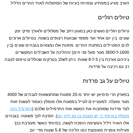
הערב מגיע במפתיע וצפויות בעיות של הסתגלות לאויר ההרים הדליל.
טיולים רגליים
טיולים רגליים נעשים כאן במגוון רחב של מסלולים ולאורך פרקי זמן
שונים. בין יום אחד ועד מספר שבועות רצופים בשטח. בטיולים ארוכים
לנים המטיילים במחנות ההרים. מחנות אלו נמצאים בגבהים שונים (בין
1600 ל-3600 מטר מעל פני הים) וההליכה על השבילים המקשרים
ביניהם אורכת בין 5 ל-8 שעות. ניתן לשלב בטרקים שכוללים טיפוס לגובה
רב גם רכיבה על פרדות.
טיולים על גב פרדות
בפארק הרי סימיאן יש יותר מ-20 פסגות שמתנשאות לגבהים של 4000
מטר ומעלה. למעוניינים לטייל בפסגות אלו מומלץ כאמור לעשות זאת
לצד פרדות שסוחבות את המשא ואת התרמילים שלכם (
התרמיל הזה
מומלץ במיוחד כי יש מובנה בו גם תיק יום
). הסיבה לכך פשוטה: בגבהים
אלו האויר דליל והנשימה הופכת לקשה, במיוחד כאשר מעורבת בכך
פעילות גופנית מאומצת כמו הליכה של 5-8 שעות מדי יום.