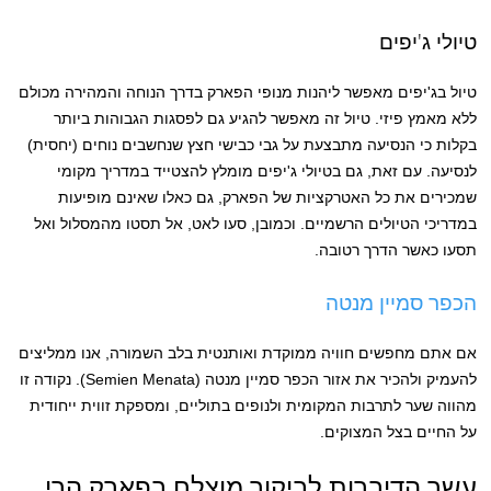
טיולי ג'יפים
טיול בג'יפים מאפשר ליהנות מנופי הפארק בדרך הנוחה והמהירה מכולם
ללא מאמץ פיזי. טיול זה מאפשר להגיע גם לפסגות הגבוהות ביותר
בקלות כי הנסיעה מתבצעת על גבי כבישי חצץ שנחשבים נוחים (יחסית)
לנסיעה. עם זאת, גם בטיולי ג'יפים מומלץ להצטייד במדריך מקומי
שמכירים את כל האטרקציות של הפארק, גם כאלו שאינם מופיעות
במדריכי הטיולים הרשמיים. וכמובן, סעו לאט, אל תסטו מהמסלול ואל
תסעו כאשר הדרך רטובה.
הכפר סמיין מנטה
אם אתם מחפשים חוויה ממוקדת ואותנטית בלב השמורה, אנו ממליצים
להעמיק ולהכיר את אזור הכפר סמיין מנטה (Semien Menata). נקודה זו
מהווה שער לתרבות המקומית ולנופים בתוליים, ומספקת זווית ייחודית
על החיים בצל המצוקים.
עשר הדיברות לביקור מוצלח בפארק הרי