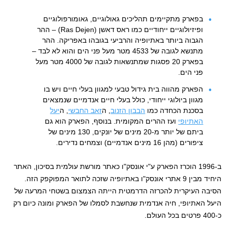
בפארק מתקיימים תהליכים גאולוגיים, גאומורפולוגיים
ופיזיולוגיים ייחודיים כמו ראס דאשן (Ras Dejen) – ההר
הגבוה ביותר באתיופיה והרביעי בגובהו באפריקה. ההר
מתנשא לגובה של 4533 מטר מעל פני הים והוא לא לבד –
בפארק 20 פסגות שמתנשאות לגובה של 4000 מטר מעל
פני הים.
הפארק מהווה בית גידול טבעי למגוון בעלי חיים ויש בו
מגוון ביולוגי ייחודי, כולל בעלי חיים אנדמיים שנמצאים
בסכנת הכחדה כמו
הבבון הזנוב
, ה
זאב החבשי
, ה
יעל
האתיופי
ועז ההרים המקומית. בנוסף, הפארק הוא גם
ביתם של יותר מ-20 מינים של יונקים, 130 מינים של
ציפורים (מהן 16 מינים אנדמיים) וצמחים נדירים.
ב-1996 הוכרז הפארק ע"י אונסק"ו כאתר מורשת עולמית בסיכון, האתר
היחיד מבין 9 אתרי אונסק"ו באתיופיה שזכה לתואר המפוקפק הזה.
הסיבה העיקרית להכרזה הדרמטית הייתה הצמצום בשטחי המרעה של
היעל האתיופי, חיה אנדמית שנחשבת לסמלו של הפארק ומונה כיום רק
כ-400 פרטים בכל העולם.