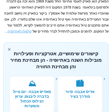
הפארק הוא פארק לאומי אתיופי החל משנת 1969 והוא זכה גם להכרה
ולפרסום בינלאומי. בשנת 1978 המקום היה לפארק האתיופי הראשון
שהוכרז כאתר מורשת עולמית של אונסק"ו. ביקור בפארק זה נחשב לחובה
עבור המטיילים באתיופיה ואף טיול באתיופיה אינו שלם בלעדיו. לכן, אם
אתם מתכננים טיול באתיופיה אתם חייבים להמשיך לקרוא, ללמוד עוד
על המקום, להפנים וכמובן להתחיל לברר מחירים של
טיסות לאתיופיה
…
×
קישורים שימושיים, אטרקציות ופעילויות
מובילות השנה באתיופיה - הן מבחינת מחיר
והן מבחינת החוויה
⛰️
🏙️
אדיס אבבה: סיור
מאדיס אבבה: יום טיול
מודרך בעיר
בדברה ליבנוס, ערוץ
הנילוס הכחול
והמערות