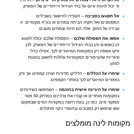
זר יכול להוות איום על בתי הגידול הייחודיים של הפארק.
אל תפגעו בסביבה
– הקפידו להישאר בשבילים
המסומנים ואל תקחו הביתה צמחים או בע"ח מקומיים. זו
עבירה על החוק. אלה הם חיות וצמחים מוגנים.
אספו את הפסולת שלכם
– הפסולת שלכם יכולה לפגוע
הן באנשים והן בבתי הגידול הייחודיים של הפארק. לכן
זרקו אשפה רק במקומות המיועדים לכך, אפילו בדלי
סיגריות שהציפורים המקומיות עלולות לחשוב בטעות
למזון.
שימרו על הכללים
– הדליקו מדורות וערכו קמפינג אך ורק
באזורים המיועדים לכך באתרי הקמפינג.
שימרו על היגיינה אישית בחוכמה
– השתמשו בשירותים
במקומות מותרים או קברו את צרכיכם במרחק 50 מטר
ממקור מים. כמו כן, בעת רחצה במקורות המים שבמקום
עשו שימוש רק בסבונים ובחומרי ניקוי מתכלים.
מקומות לינה מומלצים