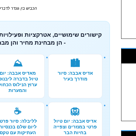
‏‏הכביש בין גונדר לדברק
קישורים שימושיים, אטרקציות ופעילויות
- הן מבחינת מחיר והן מבח
⛰️
🏙️
אדיס אבבה: סיור
מאדיס אבבה: יום
מודרך בעיר
טיול בדברה ליבנוס
ערוץ הנילוס הכחול
והמערות
☕
🦁
אדיס אבבה: יום טיול
לליבלה: סיור פרטי
פרטי במנזרים וצפייה
ליום שלם בכנסיות
בחיות הבר
העתיקות עם טקס