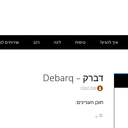
איך להגיע?
טיסות
לינה
רכב
שירותים למ
דברק – Debarq
צוות האתר
תוכן העניינים: