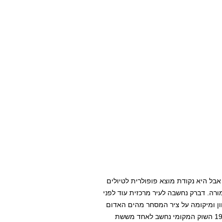
בל היא נקודת מוצא פופולרית לטיולים
ורה. דברק נחשבה לעיר מרכזית עוד לפני
 כאתר מורשת עולמית של אונסק"ו ב-1978. מכיוון ומיקומה על ציר המסחר מהים האדום
לגונדר, היא שימשה תמיד כצומת דרכים. למשל, עוד במאה ה-19 השוק המקומי נחשב לאחד מששת