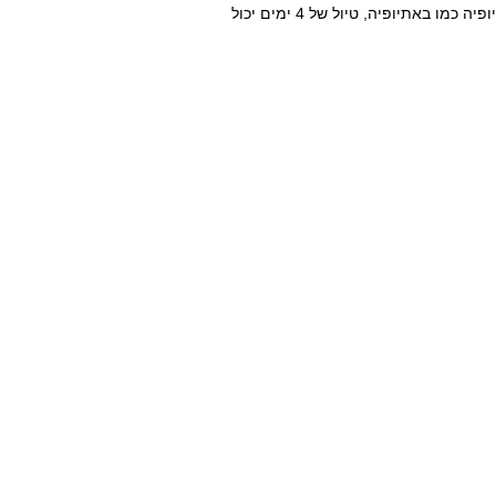
בכל מקרה, מומלץ לשלם לנותני השירותים בסוף הטרק כי באתיופיה כמו באתיופיה, טיול של 4 ימים יכול