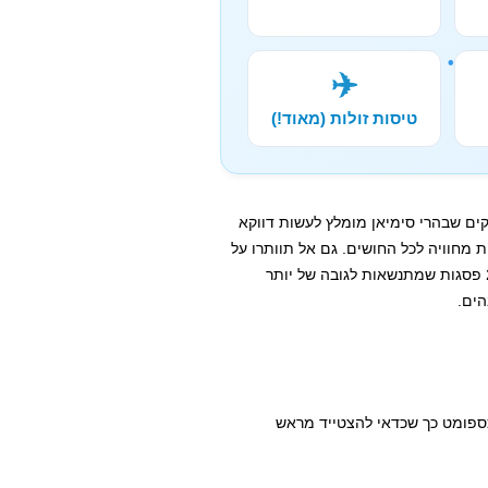
✈️
טיסות זולות (מאוד!)
קים שבהרי סימיאן מומלץ לעשות דווקא
ת מחוויה לכל החושים. גם אל תוותרו על
יום אחד בעיר לפחות מסיבה אחת – פארק הרי סימיאן כולל 20 פסגות שמתנשאות לגובה של יותר
ת שורות אלו (2018), אין בדברק כספומט כך שכדאי להצטייד מראש