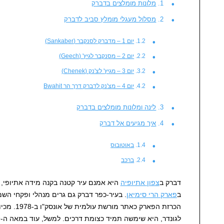
מלונות מומלצים בדברק
מסלול מעגלי מומלץ סביב לדברק
יום 1 – מדברק לסנקבר (Sankaber)
יום 2 – מסנקבר לגיץ' (Geech)
יום 3 – מגיץ' לצ'נק (Chenek)
יום 4 – מצ'נק לדברק דרך הר Bwahit
לינה ומלונות מומלצים בדברק
איך מגיעים אל דברק
באוטובוס
ברכב
דברק ב
צפון אתיופיה
היא אמנם עיר קטנה בקנה מידה אתיופי, א
ב
פארק הרי סימיאן
. בעיר-כפר דברק גם גרים מנהלי ופקחי השמ
הכרזת הפארק