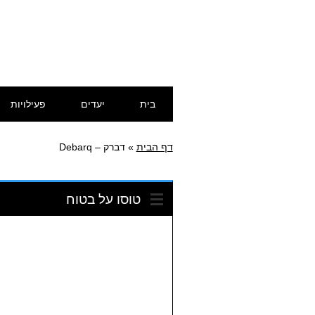
דילוג
תפריט ראשי
בית
יעדים
פעילויות
לתוכן
דף הבית
»
דברק – Debarq
טוסו על בטוח