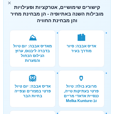
×
קישורים שימושיים, אטרקציות ופעילויות
מובילות השנה באתיופיה - הן מבחינת מחיר
והן מבחינת החוויה
⛰️
🏙️
אדיס אבבה: סיור
מאדיס אבבה: יום טיול
מודרך בעיר
בדברה ליבנוס, ערוץ
הנילוס הכחול
והמערות
🦁
🏺
מרובע בולה: טיול
אדיס אבבה: יום טיול
פרטי בעתיקות טייה,
פרטי במנזרים וצפייה
כנסיית אדאדי מריים
בחיות הבר
וב-Melka Kunture