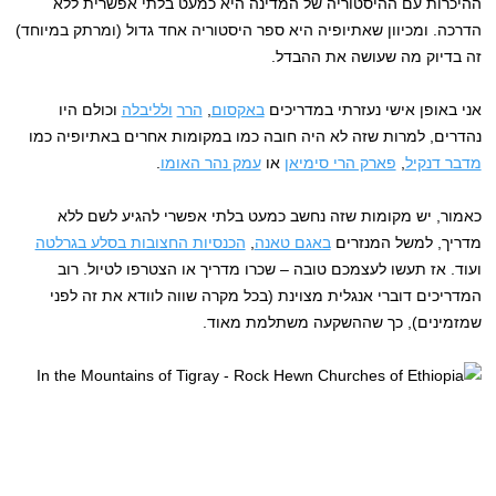
ההיכרות עם ההיסטוריה של המדינה היא כמעט בלתי אפשרית ללא
הדרכה. ומכיוון שאתיופיה היא ספר היסטוריה אחד גדול (ומרתק במיוחד)
זה בדיוק מה שעושה את ההבדל.
אני באופן אישי נעזרתי במדריכים
באקסום
,
הרר
ולליבלה
וכולם היו
נהדרים, למרות שזה לא היה חובה כמו במקומות אחרים באתיופיה כמו
מדבר דנקיל
,
פארק הרי סימיאן
או
עמק נהר האומו
.
כאמור, יש מקומות שזה נחשב כמעט בלתי אפשרי להגיע לשם ללא
מדריך, למשל המנזרים
באגם טאנה
,
הכנסיות החצובות בסלע בגרלטה
ועוד. אז תעשו לעצמכם טובה – שכרו מדריך או הצטרפו לטיול. רוב
המדריכים דוברי אנגלית מצוינת (בכל מקרה שווה לוודא את זה לפני
שמזמינים), כך שההשקעה משתלמת מאוד.