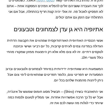
חלק גדול מהתרבות האתיופי קשור
לטקסי הקפה
ולאוכל. כשמוסיפים
לכך את העובדה ששניהם זולים להפליא וזמינים המסקנה אחת – אתם
לא תפסיקו לאכול פה. זה אולי יהיה קצת חריף בהתחלה, אבל אם אני
התרגלתי עם הזמן גם אתם יכולים.
אתיופיה היא גן עדן לצמחונים וטבעונים
אנשי הכנסייה האתיופית האורתודוקסית שמהווים את הקבוצה הדתית
הגדולה במדינה צמים לעיתים קרובות, כל יום רביעי ושישי וכהכנה
לטקסים דתיים. זה לא צום מלא אלא רק הימנעות ממזון שמקורו מהחי
כולל מוצרי חלב.
המשמעות היא שאתיופיה ידידותית במיוחד לצמחונים ולטבעונים וברוב
המסעדות יש תפריטי צום, כלומר תפריטים שמתאימים לימי צום אבל
ניתן ליהנות מהמנות שלהם בכל יום.
אני התאהבתי בשירו (Shiro) – תבשיל מסוג חומוס שמוגש על אינג'רה,
אבל יש כל כך הרבה אפשרויות אחרות. אני ממליץ לטעום ולנסות כמה
שיותר כדי לגלות מה עושה לכם את זה.