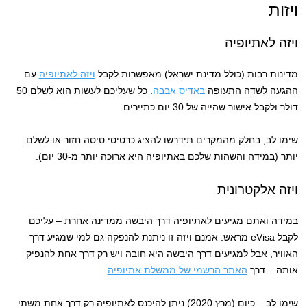
ויזות
ויזה לאתיופיה
מדינות רבות (כולל מדינת ישראל) מאפשרות לקבל
ויזה לאתיופיה
עם
ההגעה לשדה התעופה
באדיס אבבה
. כל שעליכם לעשות הוא לשלם 50
דולר ולקבל אישור שהייה של 30 יום כתיירים.
שימו לב, בחלק מהמקרים תידרשו להציג כרטיסי טיסה חזור או לשלם
יותר (במידה והשהות שלכם באתיופיה היא ארוכה יותר מ-30 יום).
ויזה אלקטרונית
במידה ואתם מגיעים לאתיופיה דרך היבשה ממדינה אחרת – עליכם
לקבל eVisa מראש. אמנם ויזה זו ניתנת להנפקה גם למי שמגיע דרך
האוויר, אבל למגיעים דרך היבשה היא חובה ויש רק דרך אחת להנפיק
אותה – דרך
האתר הרשמי של ממשלת אתיופיה
.
שימו לב – כיום (מרץ 2020) ניתן להיכנס לאתיופיה רק דרך אחת משתי