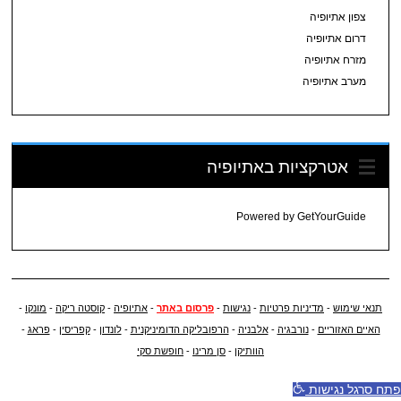
צפון אתיופיה
דרום אתיופיה
מזרח אתיופיה
מערב אתיופיה
אטרקציות באתיופיה
Powered by
GetYourGuide
תנאי שימוש
-
מדיניות פרטיות
-
נגישות
-
פרסום באתר
-
אתיופיה
-
קוסטה ריקה
-
מונקו
-
האיים האזוריים
-
נורבגיה
-
אלבניה
-
הרפובליקה הדומיניקנית
-
לונדון
-
קפריסין
-
פראג
-
הוותיקן
-
סן מרינו
-
חופשת סקי
פתח סרגל נגישות