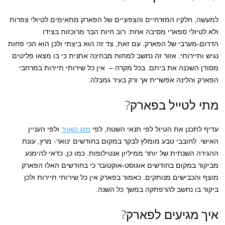
למעשה, חלקיו המזרחיים והצפוניים של הפארק מתאימים לטיולי צפרות
ולא לטיולי ספארי מסיבה אחת: רוב חיות הבר מרוכזות בצידו
הדרום-מערבי של הפארק. עם זאת, צד זה הוא ביצתי ולכן הוא הכי פחות
נגיש ותיירותי. אזור זה נחשב למתוח מבחינה אתנית כי בו מצאו פליטים
מסודן השכנה את ביתם. בכל מקרה – אין כל שירותי תיירות במרחבי
הפארק והלינה אפשרית אך ורק בעיר גמבלה.
מתי לטייל בפארק?
עדיף לתכנן את הטיול לפי תנאי השטח, לפי
מזג האויר
ולפי העניין
האישי. לחובבי טבע מומלץ לבקר במקום בחודשים ינואר- מרץ, עונת
ההגירה השנתית של יותר ממיליון אנטילופות. כמו כן, כדאי להימנע
מביקור במקום בחודשים אוגוסט-אוקטובר כי בחודשים האלו הפארק
מוצף והכבישים מנותקים. כאמור בפארק אין כל שירותי תיירות ולכן
ביקור בו נחשב להרפתקה במשך כל השנה.
איך מגיעים לפארק?