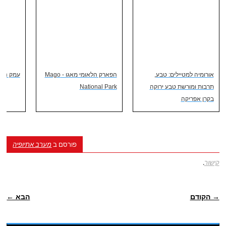
אורומיה למטיילים: טבע,
הפארק הלאומי מאגו - Mago
עמק נהר
תרבות ומורשת טבע ירוקה
National Park
בקרן אפריקה
פורסם ב
מערב אתיופיה
קישור
.
ניווט פוסטיאלי
→ הקודם
הבא ←