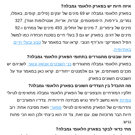
איזה חיות יש בפארק הלאומי גמבלה?
בפארק הלאומי גמבלה יש 69 מינים של יונקים (פילים, קופים, באפלו,
נמרים, ג'ירפות, היפופוטמים, זברות, אריות, אנטילופות ועוד), 327
מינים של ציפורים, 7 מינים של זוחלים, 493 מינים של צמחים ו-92
מינים של דגים. בפארק יש גם 3 בעלי חיים בסכנת הכחדה כמו למשל
הפיל האפריקני והג'ירף הנובי. קראו עוד במאמר על
טבע ובעלי חיים
באתיופיה
.
איזה שבטים מתגוררים בתחומי הפארק הלאומי גמבלה?
בפארק הלאומי גמבלה מתגוררים
בני השבטים אנואק ונואר
. לשניהם יש
מכנים משותפים, אך גם אלמנטים ייחודיים. קראו כאן במאמר עוד על
השבטים השונים בפארק.
מה ההבדל בין הצדדים השונים בפארק הלאומי גמבלה?
חלקיו המזרחיים והצפוניים של הפארק הלאומי גמבלה מתאימים לטיולי
צפרות
והוא נחשב ליותר נגיש מבחינה תיירותית. צדדיו המערביים
והדרומיים של הפארק מתאימים לטיולי
ספארי
וזאת מסיבה אחת: רוב
חיות הבר מרוכזות שם. עם זאת, צד זה הוא ביצתי ולכן הוא הכי פחות
נגיש.
מתי כדאי לבקר בפארק הלאומי גמבלה?