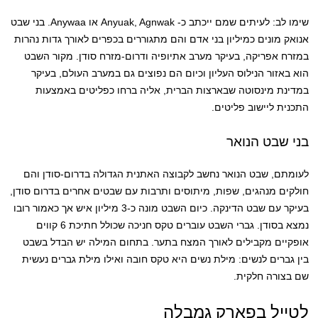
שימו לב: לעיתים שמם ייכתב כ- Anyuak, Agnwak או Anywaa. בני שבט
אנואק מונים כמיליון בני אדם והם מתגוררים בכפרים לאורך גדות נהרות
במזרח אפריקה, בעיקר מערב אתיופיה ודרום-מזרח סודן. מקור השבט
הוא באזור הנילוס העליון וכיום הם נפוצים גם במערב העולם, בעיקר
במדינת מינסוטה שבארצות הברית, אליה ברחו כפליטים באמצעות
התכנית ליישוב פליטים.
בני שבט הנואר
לעומתם, שבט הנואר נחשב לקבוצה האתנית הגדולה בדרום-סודן והם
חולקים מנהגים, שפות, מיתוסים ותרבות עם שבטים אחרים בדרום סודן,
בעיקר עם שבט הדינקה. כיום השבט מונה כ-3 מיליון איש אך כאמור רובו
נמצא בסודן. גברי השבט עוברים טקס חניכה שכולל חתיכת 6 קווים
אופקיים מקבילים לאורך המצח בתער. בתחום המילה יש הבדל בשבט
בין גברים לנשים: מילת נשים היא טקס חובה ואילו מילת גברים נעשית
שם בצורה חלקית.
לטייל בפארק גמבלה