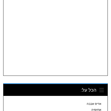
הכל על:
אדיס אבבה
אתיופיה