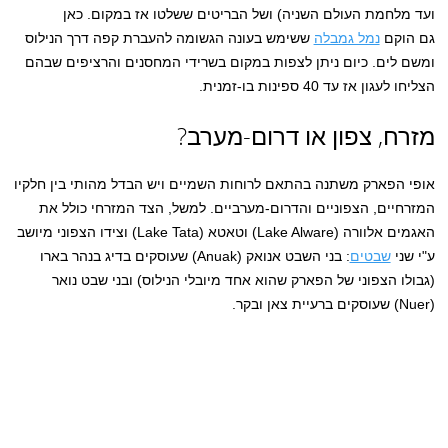
ועד מלחמת העולם השניה) ושל הבריטים ששלטו אז במקום. כאן
גם הוקם
נמל גמבלה
ששימש בעונה הגשומה להעברת קפה דרך הנילוס
ומשם לים. כיום ניתן לצפות במקום בשרידי המחסנים והרציפים שבהם
הצליחו לעגון אז עד 40 ספינות בו-זמנית.
מזרח, צפון או דרום-מערב?
אופי הפארק משתנה בהתאם לרוחות השמיים ויש הבדל מהותי בין חלקיו
המזרחיים, הצפוניים והדרום-מערביים. למשל, הצד המזרחי כולל את
האגמים אלוורה (Lake Alware) וטאטא (Lake Tata) וצידו הצפוני מיושב
ע"י שני
שבטים
: בני השבט אנואק (Anuak) שעוסקים בדיג בנהר בארו
(גבולו הצפוני של הפארק שהוא אחד מיובלי הנילוס) ובני שבט נואר
(Nuer) שעוסקים ברעיית צאן ובקר.