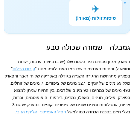
✈️
טיסות זולות (מאוד!)
גמבלה – שמורה שכולה טבע
הפארק מגוון מבחינת פני השטח שלו (יש בו ביצות, ערבות, יערות
וסוואנה) והחיות האנדמיות שבו כמו האנטילופה מסוג "
קובוס הנילוס
".
בפארק מתרחשת ההגירה השנייה בגודלה באפריקה של חיות-בר והפארק
כולל 69 מינים של יונקים, 327 מינים של ציפורים, 7 מינים של זוחלים,
493 מינים של צמחים ו-92 מינים של דגים. בין החיות שניתן למצוא
בפארק: פילים, תנינים, באפלו, נמרים, ג'ירפות, היפופוטמים, זברות,
אריות, אנטילופות ומינים שונים של ציפורים וקופים. בפארק יש גם 3
בעלי חיים בסכנת הכחדה כמו למשל
הפיל האפריקני
ו
הג'ירף הנובי
.