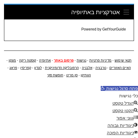
אטרקציות באתיופיה
Powered by
GetYourGuide
תנאי שימוש
-
מדיניות פרטיות
-
נגישות
-
פרסום באתר
-
אתיופיה
-
קוסטה ריקה
-
מונקו
-
האיים האזוריים
-
נורבגיה
-
אלבניה
-
הרפובליקה הדומיניקנית
-
לונדון
-
קפריסין
-
פראג
-
הוותיקן
-
סן מרינו
-
חופשת סקי
פתח סרגל נגישות
כלי נגישות
הגדל טקסט
הקטן טקסט
גווני אפור
ניגודיות גבוהה
ניגודיות הפוכה