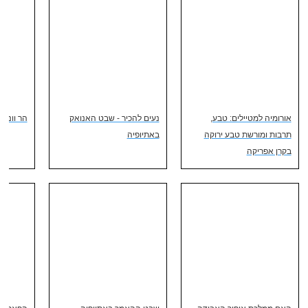
אורומיה למטיילים: טבע,
נעים להכיר - שבט האנואק
הר וונצ'י - chie
תרבות ומורשת טבע ירוקה
באתיופיה
בקרן אפריקה