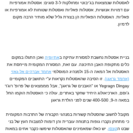
לאסטלות שנמצאות בג'יבוטי ומחולקות ל-3 סוגים: אסטלות אמורפיות
עם דמויות אנושיות, אסטלות פאליות ואסטלות שטוחות לא אמורפיות או
פאליות. האסטלות הפאליות הן בצורת גליל שלא מותיר הרבה מקום
לדמיון.
בניית אסטלות נחשבת למסורת עתיקה ב
אתיופיה
ואכן התגלו במקום
כלים מתקופת האבן התיכונה. עם זאת, המסורת המקומית מייחסת את
האסטלות אל המאה ה-15 ולמנהיג המוסלמי
אחמד אברהים אל-גאזי
(אחמד גראגן)
. זו הסיבה שהאסטלות נקראות ע"י התושבים המקומיים
Yegragn Dingay או "האבנים של גראגן", אבל מממצאים של פרופ' רוג'ר
ג'וסם, הארכיאולוג היחיד שחקר באתרים, עולה כי האסטלות הוקמו החל
במאה ה-9, 400-500 שנים לפני הולדת גראגן
מקובל לחשוב שהסטלות קשורות במנהגי הקבורה של התרבות המקומית
כי מתחתן נקברו גופות בתנוחה עוברית והן דומות למצבות העץ של בני
שבט ה
קונסו
. יש כאלו שמאמינים שהאסטלות שימשו כקבר אחים במאות