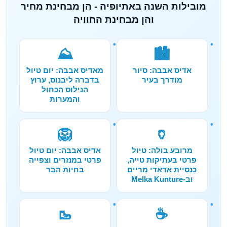
מובילות השנה באתיופיה - הן מבחינת מחיר
והן מבחינת החוויה
⛰️
🏙️
אדיס אבבה: סיור
מאדיס אבבה: יום טיול
מודרך בעיר
בדברה ליבנוס, ערוץ
הנילוס הכחול
והמערות
🦁
🏺
מרובע בולה: טיול
אדיס אבבה: יום טיול
פרטי בעתיקות טייה,
פרטי במנזרים וצפייה
כנסיית אדאדי מריים
בחיות הבר
וב-Melka Kunture
🥾
☕