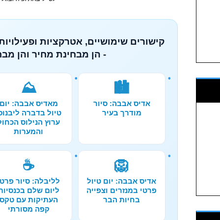
קישורים שימושיים, אטרקציות ופעילויות
- הן מבחינת מחיר והן מבח
⛰️
🏙️
אדיס אבבה: סיור
מאדיס אבבה: יום
מודרך בעיר
טיול בדברה ליבנוס
ערוץ הנילוס הכחול
והמערות
☕
🦁
אדיס אבבה: יום טיול
לליבלה: סיור פרטי
פרטי במנזרים וצפייה
ליום שלם בכנסיות
בחיות הבר
העתיקות עם טקס
קפה מסורתי