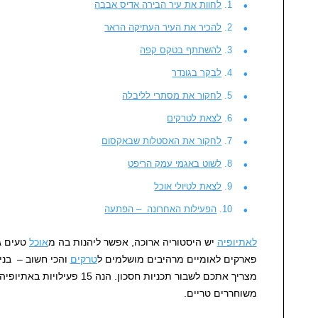
לחוות את עיר הבירה אדיס אבבה
להכיר את העיר העתיקה הראר
להשתתף בטקס קפה
לבקר בגונדר
לחקור את מסתרי לליבלה
לצאת לטרקים
לחקור את האסטלות שבאקסום
לשוט באגמי עמק הריפט
לצאת לטיולי אוכל
הפעילות האחרונה – הפתעה
לאתיופיה
יש היסטוריה ארוכה, אפשר ליהנות בה מ
אוכל
טעים ג
פארקים לאומיים מרהיבים מושלמים ל
טרקים
והכי חשוב – בניג
מצריך אתכם לשבור תכניות חסכון.
משוחררים טריים.