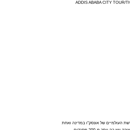
ת העולמיים של אונסק"ו במדינה ואחת
הערים הקדושות לאיסלאם בעולם כולו. הראר מוקפת בחומה בצורה ויש בה יותר מ-200 מסגדים