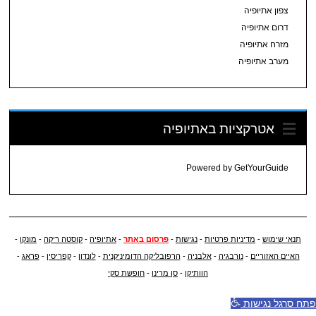
צפון אתיופיה
דרום אתיופיה
מזרח אתיופיה
מערב אתיופיה
אטרקציות באתיופיה
Powered by
GetYourGuide
תנאי שימוש
-
מדיניות פרטיות
-
נגישות
-
פרסום באתר
-
אתיופיה
-
קוסטה ריקה
-
מונקו
-
האיים האזוריים
-
נורבגיה
-
אלבניה
-
הרפובליקה הדומיניקנית
-
לונדון
-
קפריסין
-
פראג
-
הוותיקן
-
סן מרינו
-
חופשת סקי
פתח סרגל נגישות