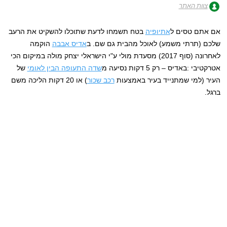
צוות האתר
אם אתם טסים ל
אתיופיה
בטח תשמחו לדעת שתוכלו להשקיט את הרעב
שלכם (תרתי משמע) לאוכל מהבית גם שם. ב
אדיס אבבה
הוקמה
לאחרונה (סוף 2017) מסעדת מולי ע"י הישראלי יצחק מולה במיקום הכי
אטרקטיבי :באדיס – רק 5 דקות נסיעה מ
שדה התעופה הבין לאומי
של
העיר (למי שמתנייד בעיר באמצעות
רכב שכור
) או 20 דקות הליכה משם
ברגל.