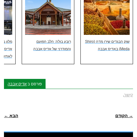
שוק הבגדים שירו מדה (Shiro
רובע בולה: הלב הפועם
מלון בסט
Meda) באדיס אבבה
והמודרני של אדיס אבבה
אדיס: ש
לאתיופי
פורסם ב
אדיס אבבה
קישור
.
ניווט פוסטיאלי
→ הקודם
הבא ←