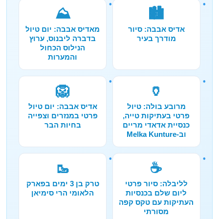
⛰️
🏙️
אדיס אבבה: סיור
מאדיס אבבה: יום טיול
מודרך בעיר
בדברה ליבנוס, ערוץ
הנילוס הכחול
והמערות
🦁
🏺
מרובע בולה: טיול
אדיס אבבה: יום טיול
פרטי בעתיקות טייה,
פרטי במנזרים וצפייה
כנסיית אדאדי מריים
בחיות הבר
וב-Melka Kunture
🥾
☕
לליבלה: סיור פרטי
טרק בן 3 ימים בפארק
ליום שלם בכנסיות
הלאומי הרי סימיאן
העתיקות עם טקס קפה
מסורתי