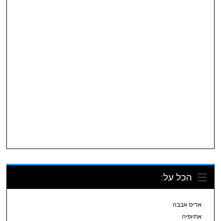
הכל על:
אדיס אבבה
אתיופיה