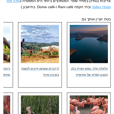
ונדיבות בגודלן במחיר שפוי. המומלצים ביותר היא המסעדה ב
מלון Rift
Valley Hotel
ובתי הקפה Rani café ו-Dome café. בתיאבון:)
בטח יעניין אותך גם:
הלאלה קלה: נופש יוקרתי בלב
5 דברים שאתם חייבים לעשות
ג'ינקה –
הטבע הפראי של אתיופיה
בארבה מינץ'
אתיופיה