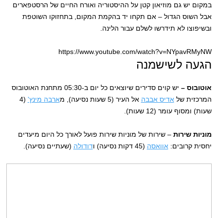
במקום יש גם מוזיאון קטן על ההיסטוריה ואורח החיים של הרסטפארים
אבל השוס הגדול – אם תקחו יד בהקמת המקום, בתחזוקו השוטפת
ובשיפוצו לא תידרשו לשלם עבור הלינה.
https://www.youtube.com/watch?v=NYpavRMyNW
הגעה לשישמנה
אוטובוס –
יש קוים סדירים שיוצאים כל יום ב-05:30 מתחנת האוטובוס
המרכזית של
אדיס אבבה
אל העיר (5 שעות נסיעה), מ
ארבה מינץ'
(4
שעות) ומסוף עומר (12 שעות).
מוניות שירות
– שירות של מוניות שירות פועל לאורך כל היום מיעדים
יחסית קרובים:
אוואסה
(45 דקות נסיעה) ו
דודולה
(שעתיים נסיעה).