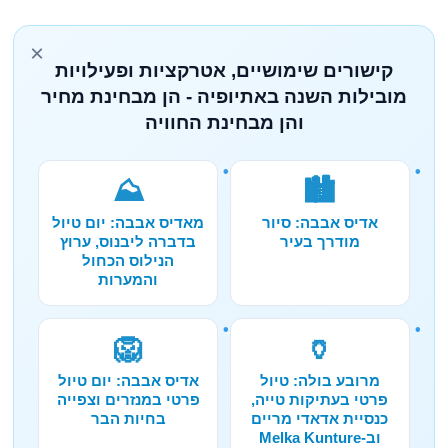
×
קישורים שימושיים, אטרקציות ופעילויות
מובילות השנה באתיופיה - הן מבחינת מחיר
והן מבחינת החוויה
⛰️
🏙️
אדיס אבבה: סיור
מאדיס אבבה: יום טיול
מודרך בעיר
בדברה ליבנוס, ערוץ
הנילוס הכחול
והמערות
🦁
🏺
מרובע בולה: טיול
אדיס אבבה: יום טיול
פרטי בעתיקות טייה,
פרטי במנזרים וצפייה
כנסיית אדאדי מריים
בחיות הבר
וב-Melka Kunture