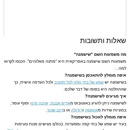
שאלות ותשובות
מה משמעות השם "שישמנה"
משמעות השם שישמנה באפריקאית היא "מתנה מאלוהים". הכנסו לקרוא
למה…
איפה מומלץ להתאכסן בשישמנה?
בשישמנה יש
שפע של בתי מלון לכל תקציב
ולכל העדפה אישית, כך
שההחלטה היא בסופו של דבר שלכם.
איך מגיעים לשישמנה?
לשישמנה ניתן להגיע באוטובוס מ
אדיס אבבה
,
ארבה מינץ
וסוף עומר,
במוניות שירות מ
אוואסה
ו
דודולה
או ב
רכב שכור
.
איפה מומלץ לאכול בשישמנה?
בעיר יש שפע של בתי קפה ומסעדות. בכולם מגישים מנות טעימות