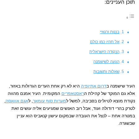
תוכן העניינים:
בננות ורגאיי
אל תהיו כמו כולם
הנקודה הישראלית
הגעה לשישמנה
שאלות ותשובות
העיר שישמנה ב
דרום אתיופיה
היא לא רק אחת הערים הגדולות באזור,
אלא גם המוקד של קהילת ה
ראסטאפרים
המקומית. העיר אמנם מהווה
נקודת מוצא לטיולים בסביבה, למשל ל
מערות סוף עומאר
, ל
אגם אוואסה
,
לטרק בהרי דודולה ועוד, אבל רוב האנשים שמגיעים אליה עושים זאת
במטרה אחת – לנצל את העובדה שבמקום עישון קנאביס הוא עניין
שבשגרה.