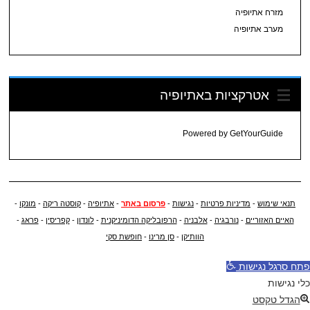
מזרח אתיופיה
מערב אתיופיה
אטרקציות באתיופיה
Powered by
GetYourGuide
תנאי שימוש
-
מדיניות פרטיות
-
נגישות
-
פרסום באתר
-
אתיופיה
-
קוסטה ריקה
-
מונקו
-
האיים האזוריים
-
נורבגיה
-
אלבניה
-
הרפובליקה הדומיניקנית
-
לונדון
-
קפריסין
-
פראג
-
הוותיקן
-
סן מרינו
-
חופשת סקי
פתח סרגל נגישות
כלי נגישות
הגדל טקסט