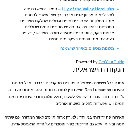
מלון Lily of the Valley Hotel
– המלון נמצא בכניסה
לעיר לבאים מכיוון אדיס אבבה, כך שאי אשפר לפספס
אותו. במלון זה יש חדרים נקיים וגדולים שחלקם מצוידים
במרפסת ובטלויזיה. גם פה יש מחירים נוחים שכוללים
ארוחת בוקר, צוות חביב ומסעדה טובה. מצד שני, יש פה
בעיה עם מים זורמים בעיקר מים חמים.
מלונות נוספים באיזור שישמנה
Powered by
GetYourGuide
הנקודה הישראלית
אמנם בכל שישמנה ישראלים ויהודים מתקבלים בברכה, אבל מתחם
האירוח Ras Lumumba יוצא דופן לטובה בתחום הזה. מתחם זה נבנה
ע"י בחור דובר עברית וישראלי לשעבר, כולל זולות וחדרי אירוח עם מים
חמים ויש אפשרות להקים בשטחו אוהלים.
האירוח פה ידידותי במיוחד : לא רק ארוחות ערב לאור המדורה עם שתיה
חמה ובירות, אלא גם הדרכות בעיר והסברים על הדת הראסטפארית.