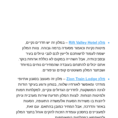
מלון Rift Valley Hotel
– במלון זה יש חדרים נקיים,
מיטות נקיות וכאמור מסעדה ברמה גבוהה. צוות המלון
ישמח לעמוד לרשותכם ולייעץ לכם לגבי טיולים בעיר
ובסביבותיה, אבל השהייה במקום לא כוללת ארוחת בוקר.
אתם יכולים להתנחם בעובדה שהמחירים נוחים במיוחד
ושבחצר המלון משוטטים קופים וציפורים.
מלון Zion Train Lodge
– מלון זה מעוצב בסגנון אתיופי
מודרני ומאפשר לאורחיו שלווה, בטחון ורוגע בעיקר הודות
לגינה המושקעת, לחדרים הגדולים ונקיים, למקלחות חמות
ולמיטות הנוחות. לצוות המלון תודעת שירות מערבית וניתן
ליהנות בו משירות הסעות אל/משדה התעופה, הסעות
באזור והדרכה, אבל המחיר כמובן בהתאם. עם זאת,
למעוניינים בחסכון עומדת הזכות להקים אוהל בחצר המלון
ולהשתמש במקלחות המשותפות.