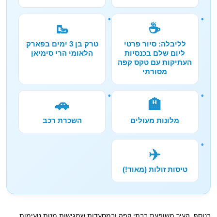
🥾
☕
לליבלה: סיור פרטי
טרק בן 3 ימים בפארק
ליום שלם בכנסיות
הלאומי הרי סימיאן
העתיקות עם טקס קפה
מסורתי
🚗
🏨
מלונות מעולים
השכרת רכב
✈️
טיסות זולות (מאוד!)
בנוסף, העיר משופעת בבתי קפה ובמסעדות שמגישות מנות טעימות