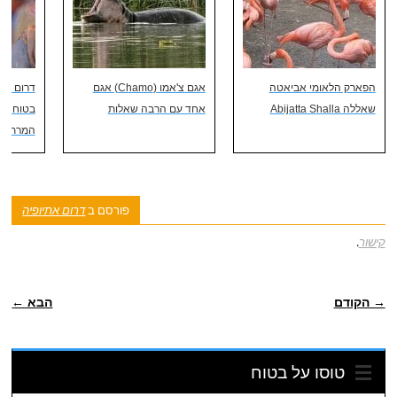
הפארק הלאומי אביאטה
אגם צ'אמו (Chamo) אגם
דרום נהר
שאללה Abijatta Shalla
אחד עם הרבה שאלות
בטוח בק
המרתקים
פורסם ב
דרום אתיופיה
קישור
.
ניווט פוסטיאלי
→ הקודם
הבא ←
טוסו על בטוח