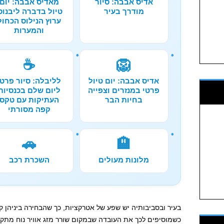
אדיס אבבה: סיור
מאדיס אבבה: יום
מודרך בעיר
טיול בדברה ליבנוס
ערוץ הנילוס הכחול
והמערות
☕
🦁
אדיס אבבה: יום טיול
לליבלה: סיור פרטי
פרטי במנזרים וצפייה
ליום שלם בכנסיות
בחיות הבר
העתיקות עם טקס
קפה מסורתי
🚗
🏨
מלונות מעולים
השכרת רכב
בעיר ובסביבותיה יש שפע של אטרקציות, כך שהבחירה ביניהן 
כשמוסיפים לכך את העובדה שבמקום שורר מזג אוויר נוח מת