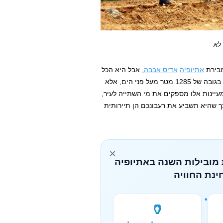
 לא
אתיופיה
אדיס אבבה
, אבל היא הכל
מלבד פריפריה. העיר לא רק מאכלסת כ-100,000 איש ונמצאת בגובה של 1285 מטר מעל פני הים, אלא
 האמהרי שמשמעותו "40 מעיינות". מעיינות אלו מספקים את מי השתייה לעיר,
 כך שהיא תשביע את רעבונכם הן תיירותית
×
 מובילות השנה באתיופיה
ינת החוויה
🏺