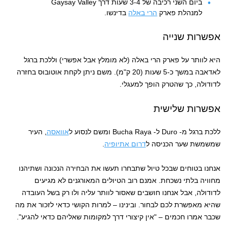
ביום השני רכיבה של 3-4 שעות דרך Gaysay Valley
למנהלת פארק
הרי באלה
בדינשו.
אפשרות שנייה
היא לוותר על פארק הרי באלה (לא מומלץ אבל אפשרי) וללכת ברגל
לאדאבה במשך כ-5 שעות (20 ק"מ). משם ניתן לקחת אוטובוס בחזרה
לדודולה, כך שהטרק הופך למעגלי.
אפשרות שלישית
ללכת ברגל מ- Duro ל- Bucha Raya ומשם לנסוע ל
אוואסה
, העיר
שמשמשת שער הכניסה ל
דרום אתיופיה
.
אנחנו בטוחים שבכל טיול שתבחרו תעשו את הבחירה הנכונה ושתיהנו
מחוויה בלתי נשכחת. אמנם רוב הטיולים המאורגנים לא מגיעים
לדודולה, אבל אנחנו חושבים שאסור לוותר עליה ולו רק בשל העובדה
שהיא מאפשרת לכם לבחור. ובינינו – למרות הקושי כדאי לזכור את מה
שכבר אמרו חכמים – "אין קיצורי דרך למקומות שאליהם כדאי להגיע".