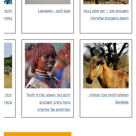
השבטים ואני – יומן מסע בנהר
אגם לנגנו - Langano
הדברים 
האומו והשבטים שלגדותיו
במזרח א
המקלט לחיות הבר סנקלה -
דרום נהר האומו: מדריך לטיול
ייבלו - 
Senkele
בטוח בקרב השבטים
ובארות מ
המרתקים של אתיופיה