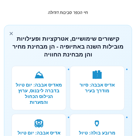
חיי הכפר סביבות דודולה
×
קישורים שימושיים, אטרקציות ופעילויות
מובילות השנה באתיופיה - הן מבחינת מחיר
והן מבחינת החוויה
⛰️
🏙️
אדיס אבבה: סיור
מאדיס אבבה: יום טיול
מודרך בעיר
בדברה ליבנוס, ערוץ
הנילוס הכחול
והמערות
🦁
🏺
מרובע בולה: טיול
אדיס אבבה: יום טיול