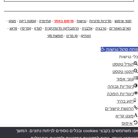
תנאי שימוש
-
מדיניות פרטיות
-
נגישות
-
פרסום באתר
-
אתיופיה
-
קוסטה ריקה
-
מונקו
-
האיים האזוריים
-
נורבגיה
-
אלבניה
-
הרפובליקה הדומיניקנית
-
לונדון
-
קפריסין
-
פראג
-
הוותיקן
-
סן מרינו
-
חופשת סקי
פתח סרגל נגישות
כלי נגישות
הגדל טקסט
הקטן טקסט
גווני אפור
ניגודיות גבוהה
ניגודיות הפוכה
רקע בהיר
הדגשת קישורים
פונט קריא
איפוס
אנו משתמשים בקבצי cookies ובכלים נוספים לניתוח נתונים. המשך
השימוש באתר, כפוף למדיניות הפרטיות ולתנאים וההגבלות.