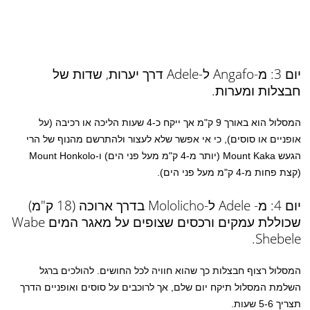
יום 3: מ-Angafo ל-Adele דרך יערות, שדות של
חבצלות ומערות.
המסלול הוא באורך 9 ק"מ אך ייקח כ-4 שעות הליכה או רכיבה (על
אופניים או סוסים), כי אי אפשר שלא לעצור ולהתרשם מהנוף של הרי
הגעש Mount Kaka (יותר מ-4 ק"מ מעל פני הים) ו-Mount Honkolo
(קצת פחות מ-4 ק"מ מעל פני הים).
יום 4: מ- Adele ל-Mololicho בדרך ארוכה (18 ק"מ)
שכוללת עמקים ורכסים שצופים על מאגר המים Wabe
Shebele.
המסלול רצוף חבצלות כך שהוא חוויה לכל החושים. להולכים ברגל
השלמת המסלול תיקח יום שלם, אך לרוכבים על סוסים ואופניים הדרך
תצריך 5-6 שעות.