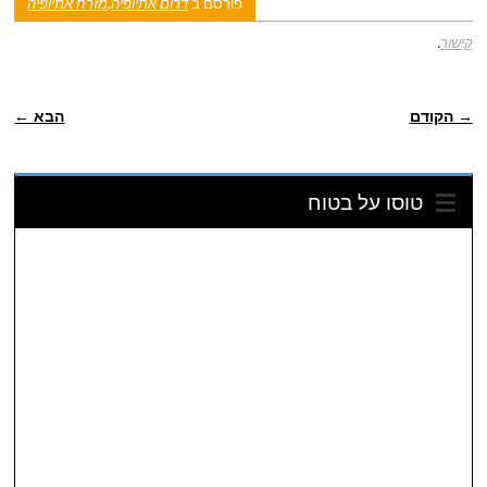
פורסם ב
דרום אתיופיה
,
מזרח אתיופיה
קישור
.
ניווט פוסטיאלי
→ הקודם
הבא ←
טוסו על בטוח