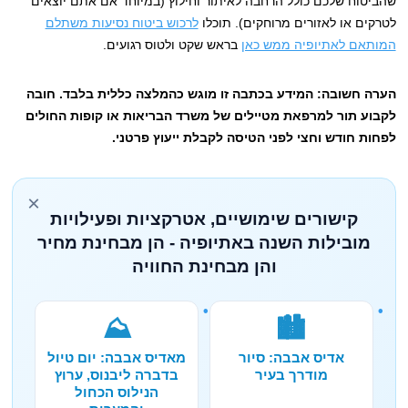
שהביטוח שלכם כולל הרחבה לאיתור וחילוץ (במיוחד אם אתם יוצאים
לטרקים או לאזורים מרוחקים). תוכלו
לרכוש ביטוח נסיעות משתלם
המותאם לאתיופיה ממש כאן
בראש שקט ולטוס רגועים.
הערה חשובה: המידע בכתבה זו מוגש כהמלצה כללית בלבד. חובה
לקבוע תור למרפאת מטיילים של משרד הבריאות או קופות החולים
לפחות חודש וחצי לפני הטיסה לקבלת ייעוץ פרטני.
×
קישורים שימושיים, אטרקציות ופעילויות
מובילות השנה באתיופיה - הן מבחינת מחיר
והן מבחינת החוויה
⛰️
🏙️
אדיס אבבה: סיור
מאדיס אבבה: יום טיול
מודרך בעיר
בדברה ליבנוס, ערוץ
הנילוס הכחול