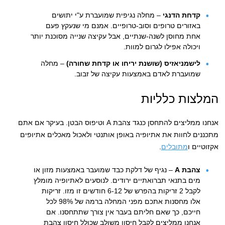
קדחת הדנגי
– מחלה נגיפית שמועברת ע"י יתושים
באזורים טרופים וסוב-טרופיים. אמנם מי שנעקץ פעם
אחת מחוסן לשנה-שנתיים, אבל עקיצה שנייה מסוכנת יותר
ויכולה אפילו לגרום למוות.
לישמניאזיס (שושנת יריחו או קדחת שחורה)
– מחלה
שמועברת לאדם באמצעות עקיצה של זבוב.
המלצות כלליות
אנחנו ממליצים להתחסן כנגד צהבת A וטיפוס הבטן. בעיקר אם אתם
מתכננים לחוות את אתיופיה באופן אותנטי ולאכול מאכלים אתיופים
אקזוטיים ו
מתובלים
.
צהבת A
– נגיף של דלקת כבד שמועבר באמצעות מזון או
מים בתנאי תברואתיים ירודים. לנוסעים לאתיופיה מומלץ
לקבל 2 זריקות בהפרש של 6-12 חודשים זו מזו. זריקות
אלו מחסנות אתכם מפני המחלה ברמה של 98% לכל
חייכם, כך שאם חליתם בעבר אין צורך שתתחסנו. אם
אנחנו ממליצים לקבל חיסון משולב שכולל חיסון צהבת