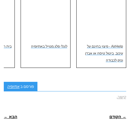
AirHelp - פיצוי בחינם על
לונלי פלג מטייל באתיופיה
בית חב"ד
עיכוב, ביטול טיסה או אבדן
ונזק לכבודה
פורסם ב
אתיופיה
קישור
.
ניווט פוסטיאלי
→ הקודם
הבא ←