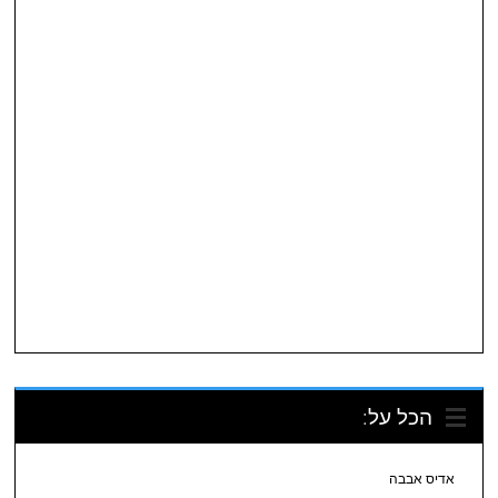
הכל על:
אדיס אבבה