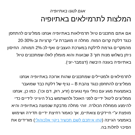
אגם לנגנו באתיופיה
המלצות לתרמילאים באתיופיה
אם אתם מתכננים טיול תרמילאות באתיופיה אנחנו ממליצים להתחסן
כנגד דלקת קרום המוח. מחלה זו מועברת ע"י קרציות וב-20-30%
מהמקרים גורמת לדלקת במערכת העצבים ואף לכ-2% תמותה. החיסון
ניתן בשלוש מנות תוך 3 שבועות והוא מומלץ לאלו שמתכננים טיול
באתיופיה בעונה היבשה (דצמבר-יוני).
לתרמילאים ולמטיילים שמתכננים שהות ארוכה באתיופיה אנחנו
ממליצים להתחסן כנגד צהבת B – נגיף של דלקת כבד שמועבר
באמצעות מגע עם נוזלי גוף נגועים (זרע, רוק, דם וכו'). כמו כן, אנחנו
ממליצים ליטול ידיים לפני האוכל ולהשתמש בג'ל היגייני לידיים כדי
להימנע ממחלת הכולרה. זוהי מחלה מדבקת שנפוצה באתיופיה והיא
מופצת ע"י חיידקים צואתיים, אך כאמור רחיצת ידיים תדירה ושימוש
באמצעי הגיינה (
קחו איתכם לשם תכשיר ניקוי אלכוהולי
) מורידים את
הסיכוי לחלות בה.