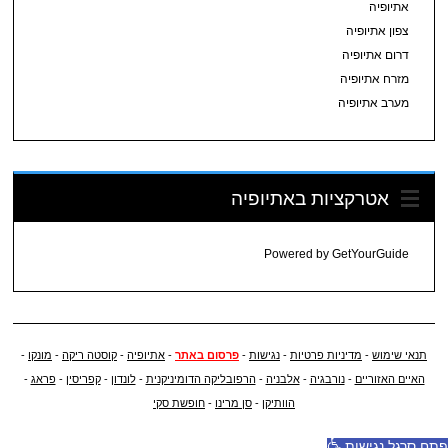
אתיופיה
צפון אתיופיה
דרום אתיופיה
מזרח אתיופיה
מערב אתיופיה
אטרקציות באתיופיה
Powered by
GetYourGuide
תנאי שימוש
-
מדיניות פרטיות
-
נגישות
-
פרסום באתר
-
אתיופיה
-
קוסטה ריקה
-
מונקו
-
האיים האזוריים
-
נורבגיה
-
אלבניה
-
הרפובליקה הדומיניקנית
-
לונדון
-
קפריסין
-
פראג
-
הוותיקן
-
סן מרינו
-
חופשת סקי
פתח סרגל נגישות