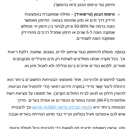
וחיסון נגד טיפוס הבטן (ראו בהמשך).
טיפוס הבטן (טייפואיד)
– מחלה שמועברת באמצעות
חיידק דרך מים או מזון שזוהמו בצואה. החיסון מאפשר
הגנה ברמה של 50-80% וניתן לבחור בין חיסון חי מוחלש
שמקנה הגנה ל-5 שנים או חיסון שמכיל רכיבים מהחיידק
ושמקנה הגנה לשנתיים.
בנוסף, מומלץ להתחסן כנגד שיתוק ילדים, טטנוס, שפעת, דלקת ריאות
וכו'. בכל מקרה אנחנו ממליצים לשתות רק מים מינרליים מבקבוקים
סגורים, ללבוש בגדים ארוכים ביום ובלילה ולא לאכול מזון נא.
מעבר לחיסונים ולהיגיינה, אחד מאמצעי הבטיחות החשובים ביותר הוא
היכולת ליצור קשר מיידי במקרה חירום רפואי (כדי להפעיל את הביטוח,
להזמין חילוץ או לנווט לבית החולים הקרוב). אל תסמכו על מציאת רשת
אלחוטית (Wi-Fi) זמינה באזורים הכפריים או אפילו בערים. הדרך
הבטוחה ביותר היא
להזמין חבילת גלישה (eSIM) מראש
וכך להבטיח
שיש לכם אינטרנט פעיל בטלפון הנייד כבר מרגע הנחיתה באדיס אבבה.
וזהו, עכשיו כשאתם יודעים מה לעשות כדי להבטיח טיול מוצלח ובטוח