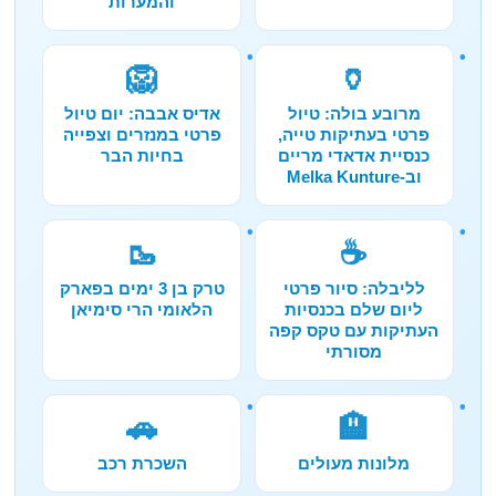
והמערות
🦁
🏺
מרובע בולה: טיול
אדיס אבבה: יום טיול
פרטי בעתיקות טייה,
פרטי במנזרים וצפייה
כנסיית אדאדי מריים
בחיות הבר
וב-Melka Kunture
🥾
☕
לליבלה: סיור פרטי
טרק בן 3 ימים בפארק
ליום שלם בכנסיות
הלאומי הרי סימיאן
העתיקות עם טקס קפה
מסורתי
🚗
🏨
מלונות מעולים
השכרת רכב