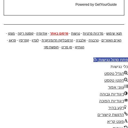
Powered by
GetYourGuide
תנאי שימוש
-
מדיניות פרטיות
-
נגישות
-
פרסום באתר
-
אתיופיה
-
קוסטה ריקה
-
מונקו
-
האיים האזוריים
-
נורבגיה
-
אלבניה
-
הרפובליקה הדומיניקנית
-
לונדון
-
קפריסין
-
פראג
-
הוותיקן
-
סן מרינו
-
חופשת סקי
פתח סרגל נגישות
כלי נגישות
הגדל טקסט
הקטן טקסט
גווני אפור
ניגודיות גבוהה
ניגודיות הפוכה
רקע בהיר
הדגשת קישורים
פונט קריא