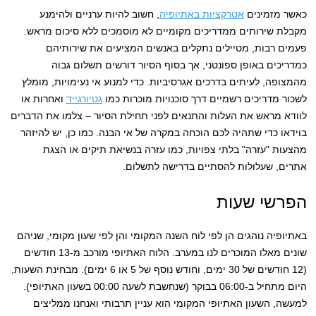
כאשר מזמינים
אטרקציות באתיופיה
, חשוב להיות ערניים ולהימנע
מקבלת שירותים ממדריכים מקומיים לא מוסמכים ללא סיכום מראש.
פעמים רבות, מטיילים נתקלים באנשים המציעים את שירותיהם
כמדריכים באופן ספונטני, אך בסוף הסיור דורשים תשלום גבוה
מהמצופה, לעיתים בדרכים אגרסיביות. כדי למנוע אי נעימויות, מומלץ
לשכור מדריכים רשמיים דרך סוכנויות מוכרות כמו
גטיורגייד
ואחרות או
לוודא מראש את העלות והתנאים לפני תחילת הסיור – צלמו את הדברים
בוידאו כדי שתהיה לכם הוכחה במקרה של אי הבנה. כמו כן, יש להיזהר
מהצעות "עזרה" בלתי צפויות, כמו עזרה בנשיאת תיקים או הצגת
אתרים, שעלולות להסתיים בדרישה לתשלום.
הפרשי שעות
באתיופיה נוהגים הן לפי לוח השנה המקומי והן לפי שעון מקומי, שניהם
שונים מאלו המוכרים לנו במערב. הלוח האתיופי מורכב מ-13 חודשים
(12 חודשים של 30 ימים, וחודש נוסף של 5 או 6 ימים). מבחינת השעות,
היום מתחיל ב-06:00 בבוקר (שנחשבת לשעה 00:00 בשעון האתיופי).
למעשה, השעון האתיופי המקומי הוא עניין תרבותי ואנחנו ממליצים