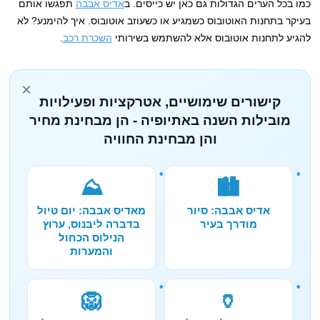
כמו בכל הערים הגדולות גם כאן יש כייסים. ב
אדיס אבבה
תפגשו אותם
בעיקר בתחנות האוטובוס כשמגיע או כשעוזב אוטובוס. איך להימנע? לא
להגיע לתחנות אוטובוס אלא להשתמש בשירותי
השכרת רכב
.
×
קישורים שימושיים, אטרקציות ופעילויות
מובילות השנה באתיופיה - הן מבחינת מחיר
והן מבחינת החוויה
⛰️
🏙️
אדיס אבבה: סיור
מאדיס אבבה: יום טיול
מודרך בעיר
בדברה ליבנוס, ערוץ
הנילוס הכחול
והמערות
🦁
🏺