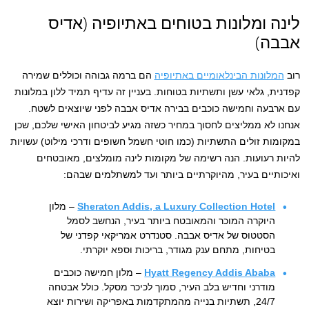
לינה ומלונות בטוחים באתיופיה (אדיס
אבבה)
רוב
המלונות הבינלאומיים באתיופיה
הם ברמה גבוהה וכוללים שמירה
קפדנית, גלאי עשן ותשתיות בטוחות. בעניין זה עדיף תמיד ללון במלונות
עם ארבעה וחמישה כוכבים בבירה אדיס אבבה לפני שיוצאים לשטח.
אנחנו לא ממליצים לחסוך במחיר כשזה מגיע לביטחון האישי שלכם, שכן
במקומות זולים התשתיות (כמו חוטי חשמל חשופים ודרכי מילוט) עשויות
להיות רעועות. הנה רשימה של מקומות לינה מומלצים, מאובטחים
ואיכותיים בעיר, מהיוקרתיים ביותר ועד למשתלמים שבהם:
Sheraton Addis, a Luxury Collection Hotel
– מלון
היוקרה המוכר והמאובטח ביותר בעיר, הנחשב לסמל
הסטטוס של אדיס אבבה. סטנדרט אמריקאי קפדני של
בטיחות, מתחם ענק מגודר, בריכות וספא יוקרתי.
Hyatt Regency Addis Ababa
– מלון חמישה כוכבים
מודרני וחדיש בלב העיר, סמוך לכיכר מסקל. כולל אבטחה
24/7, תשתיות בנייה מהמתקדמות באפריקה ושירות יוצא