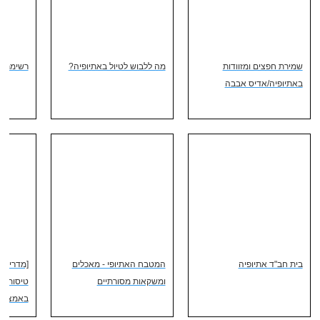
שמירת חפצים ומזוודות
מה ללבוש לטיול באתיופיה?
רשימת צי
באתיופיה/אדיס אבבה
בית חב"ד אתיופיה
המטבח האתיופי - מאכלים
[מדריך 
ומשקאות מסורתיים
טיסות עו
באמצעות N