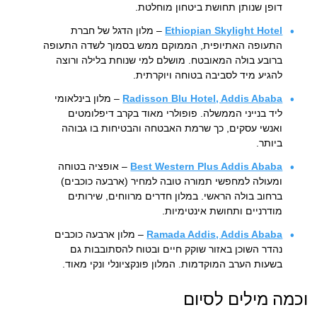
דופן שנותן תחושת ביטחון מוחלטת.
Ethiopian Skylight Hotel
– מלון הדגל של חברת
התעופה האתיופית, הממוקם ממש בסמוך לשדה התעופה
ברובע בולה המאובטח. מושלם למי שנוחת בלילה ורוצה
להגיע מיד לסביבה בטוחה ויוקרתית.
Radisson Blu Hotel, Addis Ababa
– מלון בינלאומי
ליד בנייני הממשלה. פופולרי מאוד בקרב דיפלומטים
ואנשי עסקים, כך שרמת האבטחה והבטיחות בו גבוהה
ביותר.
Best Western Plus Addis Ababa
– אופציה בטוחה
ומעולה למחפשי תמורה טובה למחיר (ארבעה כוכבים)
ברחוב בולה הראשי. במלון חדרים מרווחים, שירותים
מודרניים ותחושת אינטימיות.
Ramada Addis, Addis Ababa
– מלון ארבעה כוכבים
נהדר השוכן באזור שוקק חיים ובטוח להסתובבות גם
בשעות הערב המוקדמות. המלון פונקציונלי ונקי מאוד.
וכמה מילים לסיום