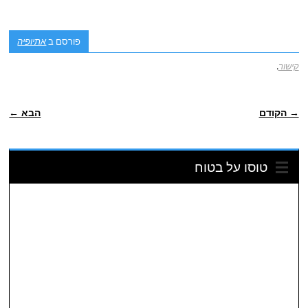
פורסם ב
אתיופיה
קישור
.
ניווט פוסטיאלי
→ הקודם
הבא ←
טוסו על בטוח