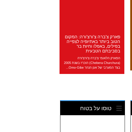
פארק צ'ברה צ'ורצ'ורה: המקום
הטוב ביותר באתיופיה לצפייה
בפילים, באפלו וחיות בר
בסביבתם הטבעית
הפארק הלאומי צ'ברה צ'ורצ'ורה
(Chebera Churchura) הוכרז בשנת 2005
בצד המערבי של אגן הנהר Omo-Gibe...
טוסו על בטוח