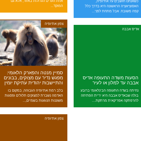
אחת הערים הגדולות באזור, אלא גם
כשאנחנו חושבים על אתיופיה,
המוקד...
האסוציאציה הראשונה היא בדרך כלל
קפה משובח. אבל מתחת לפני...
צפון אתיופיה
אדיס אבבה
סמיין מנטה והפארק הלאומי:
מפגש נדיר עם מצוקים, בבונים
הסעות משדה התעופה אדיס
והתיישבות יהודית עתיקת יומין
אבבה עד למלון או לעיר
בלב רמת אתיופיה הגבוהה, במקום בו
נחיתה בשדה התעופה הבינלאומי ברובע
האדמה נשברת למצוקים תלולים ופסגות
בולה שבאדיס אבבה היא יריית הפתיחה
משוננות הנוגעות בשמיים,...
להרפתקה אפריקאית מרתקת....
צפון אתיופיה