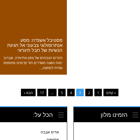
פסטיבל אשנדה: מסע
אנתרופולוגי צבעוני אל חגיגת
הנשיות של חבל תיגראי
ההרים הגבוהים של צפון אתיופיה, שברוב
ימות השנה משדרים הוד קדומים מחוספס
וצחיח למחצה,...
» קודם
1
2
3
4
5
…
17
הבא »
הזמינו מלון
הכל על:
אדיס אבבה
אתיופיה