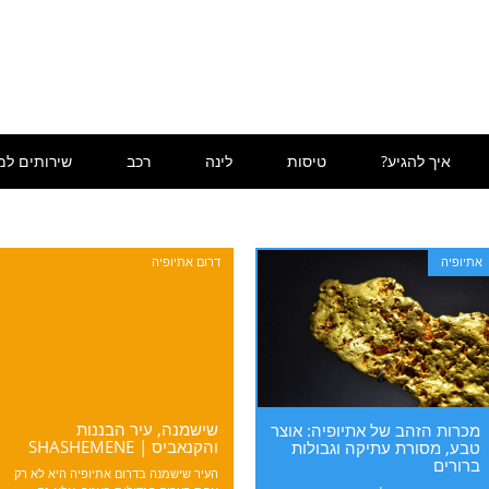
איך להגיע?
טיסות
לינה
רכב
שירותים למ
אתיופיה
דרום אתיופיה
שישמנה, עיר הבננות
מכרות הזהב של אתיופיה: אוצר
והקנאביס | SHASHEMENE
טבע, מסורת עתיקה וגבולות
ברורים
העיר שישמנה בדרום אתיופיה היא לא רק