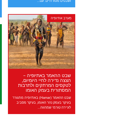
ושבטים מסורתיים. עם...
מערב אתיופיה
שבט ההאמר באתיופיה –
הצצה נדירה לחיי היומיום,
לטקסים המרתקים ולתרבות
המסתורית בעמק האומו
שבט ההאמר (Hamar) באתיופיה מתגורר
בעיקר בעמק נהר האומו, בעיקר מסביב
לעיירה טורמי שמהווה...