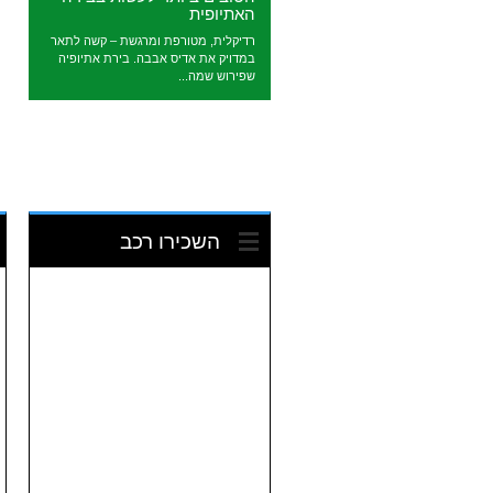
האתיופית
רדיקלית, מטורפת ומרגשת – קשה לתאר
במדויק את אדיס אבבה. בירת אתיופיה
שפירוש שמה...
השכירו רכב