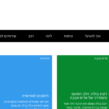
איך להגיע?
טיסות
לינה
רכב
שירותים למ
אדיס אבבה
אתיופיה
רובע בולה: הלב הפועם
חיסונים לאתיופיה
והמודרני של אדיס אבבה
רגע לפני שצוללים להמלצות הספציפיות,
רובע בולה (Bole) הוא הרבה יותר מעוד
חשוב להדגיש כלל ברזל: לא טסים
שכונה בבירת אתיופיה. מדובר באזור