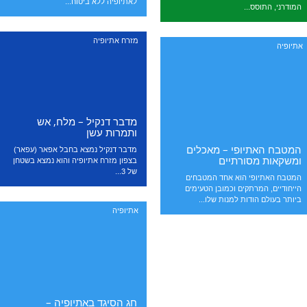
לאתיופיה ללא ביטוח...
המודרני, התוסס...
מזרח אתיופיה
אתיופיה
מדבר דנקיל – מלח, אש
ותמרות עשן
המטבח האתיופי – מאכלים
מדבר דנקיל נמצא בחבל אפאר (עפאר)
ומשקאות מסורתיים
בצפון מזרח אתיופיה והוא נמצא בשטחן
של 3...
המטבח האתיופי הוא אחד המטבחים
הייחודיים, המרתקים וכמובן הטעימים
ביותר בעולם הודות למנות שלו...
אתיופיה
חג הסיגד באתיופיה –