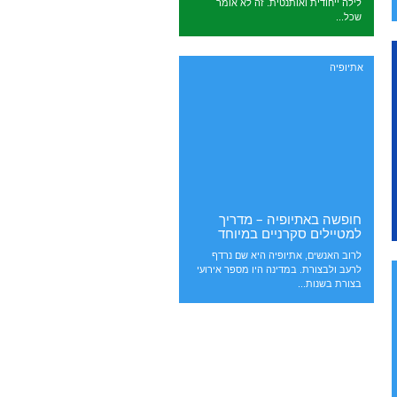
לילה ייחודית ואותנטית. זה לא אומר
שכל...
אתיופיה
חופשה באתיופיה – מדריך
למטיילים סקרניים במיוחד
לרוב האנשים, אתיופיה היא שם נרדף
לרעב ולבצורת. במדינה היו מספר אירועי
בצורת בשנות...