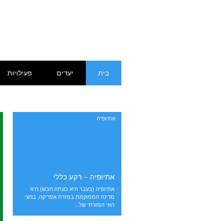
דילוג
תפריט ראשי
בית
יעדים
פעילויות
לתוכן
אתיופיה
אתיופיה – רקע כללי
אתיופיה (בעבר היא כונתה חבש) היא
מדינה הממוקמת במזרח אפריקה, בחצי
האי המזרחי של...