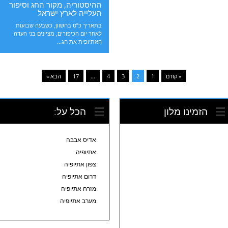
ההיסטוריה, מקור החג וסיפור
העלייה לארץ ישראל
בתאריך כ"ט בחשוון, כשבעה שבועות
לאחר יום הכיפורים, מציינים בני העדה
האתיופית את חג...
» קודם
1
2
3
4
…
17
הבא »
הזמינו מלון
הכל על:
אדיס אבבה
אתיופיה
צפון אתיופיה
דרום אתיופיה
מזרח אתיופיה
מערב אתיופיה