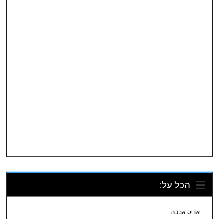
הכל על:
אדיס אבבה