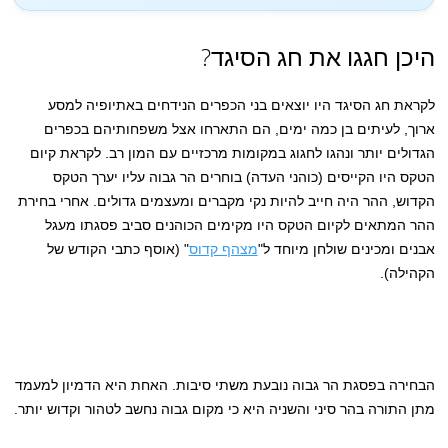
היכן חגגו את חג הסיגד?
לקראת חג הסיגד היו יוצאים בני הכפרים הנידחים באתיופיה למסע
ארוך, לעיתים בן כמה ימים, הם התארחו אצל משפחותיהם בכפרים
הגדולים יותר ונהגו לחגוג במקומות מרכזיים עם המון רב. לקראת קיום
הטקס היו הקייסים (כוהני העדה) בוחרים הר גבוה עליו יערך הטקס
הקדוש, ההר היה חייב להיות נקי מקברים ומעצמים גדולים. אחרי בחירת
ההר המתאים לקיום הטקס היו מקימים הכוהנים סביב פסגתו מעגל
אבנים ומכינים שולחן מיוחד ל"
מצהף קדוס
" (אוסף כתבי הקודש של
הקהילה).
הבחירה בפסגת הר גבוה נובעת משתי סיבות. האחת היא הדמיון למעמד
מתן התורה בהר סיני והשניה היא כי מקום גבוה נחשב לטהור וקדוש יותר.