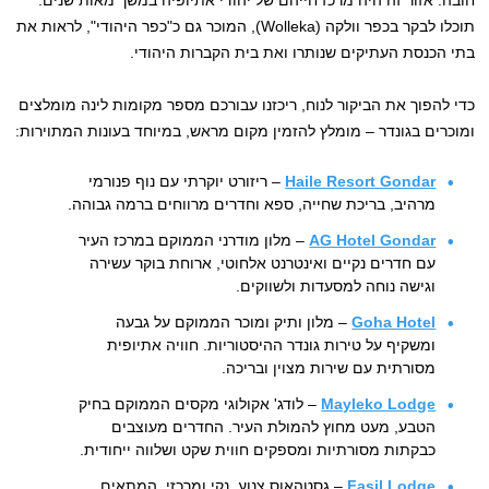
חובה. אזור זה היה מרכז חייהם של יהודי אתיופיה במשך מאות שנים.
תוכלו לבקר בכפר וולקה (Wolleka), המוכר גם כ"כפר היהודי", לראות את
בתי הכנסת העתיקים שנותרו ואת בית הקברות היהודי.
כדי להפוך את הביקור לנוח, ריכזנו עבורכם מספר מקומות לינה מומלצים
ומוכרים בגונדר – מומלץ להזמין מקום מראש, במיוחד בעונות המתוירות:
Haile Resort Gondar
– ריזורט יוקרתי עם נוף פנורמי
מרהיב, בריכת שחייה, ספא וחדרים מרווחים ברמה גבוהה.
AG Hotel Gondar
– מלון מודרני הממוקם במרכז העיר
עם חדרים נקיים ואינטרנט אלחוטי, ארוחת בוקר עשירה
וגישה נוחה למסעדות ולשווקים.
Goha Hotel
– מלון ותיק ומוכר הממוקם על גבעה
ומשקיף על טירות גונדר ההיסטוריות. חוויה אתיופית
מסורתית עם שירות מצוין ובריכה.
Mayleko Lodge
– לודג' אקולוגי מקסים הממוקם בחיק
הטבע, מעט מחוץ להמולת העיר. החדרים מעוצבים
כבקתות מסורתיות ומספקים חווית שקט ושלווה ייחודית.
Fasil Lodge
– גסטהאוס צנוע, נקי ומרכזי, המתאים