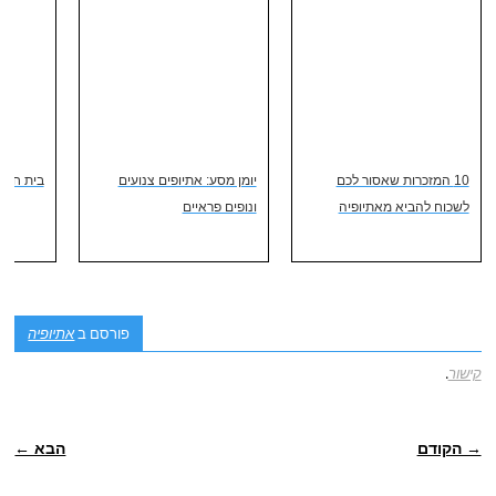
10 המזכרות שאסור לכם
יומן מסע: אתיופים צנועים
בית חב"ד
לשכוח להביא מאתיופיה
ונופים פראיים
פורסם ב
אתיופיה
קישור
.
ניווט פוסטיאלי
→ הקודם
הבא ←