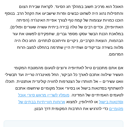
האוכל הוא מרכיב חשוב במהלך חג הסיגד. לקראת שבירת הצום
והתפילות נהוג היה לשחוט כבשים ופרות שישביעו את הקהל הרב. בנוסף
הוכנו כמויות עצומות של קמח טף לצורך אפיית האינג'רה (הפיתה
האתיופית), וכדים רבים של טלה (בירה ביתית עשויה שעורים ופולים).
במלאכת הכנת הבשר עסקו מספר גברים, שתפקידם לפשוט את עור
הבהמות, הוצאת הקרביים, ניקויים וחיתוכם לנתחים. החג כולו היה
מלווה בשירה ובריקודים ושתיית היין שתרמה בהחלט למצב-הרוח
המרומם.
אם אתם מתכננים טיול לאתיופיה ורוצים לטעום מהמטבח המקומי
העשיר שילווה אתכם לאורך כל הביקור, החל מאינג'רה טרייה ועד תבשילי
וואט עשירים – אל תוותרו על הצטרפות לחוויה קולינרית אותנטית. תוכלו
להשתתף בסדנאות בישול או בסיורי אוכל מקומיים שיחשפו אתכם
לטעמים האמיתיים של המדינה.
מומלץ לשריין מראש סיורי אוכל
וסדנאות בישול
או לחילופין, למצוא
ארוחות חווייתיות בבתים של
מקומיים
כדי להרגיש את התרבות המקומית דרך הבטן.