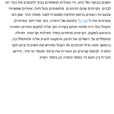
השכם בבוקרו של החג, היו טובלים הנאספים בנהר ולובשים את בגדי חג
לבנים. הקייסים שהם הכוהנים, מתעטפים בטליתות, אוחזים שמשיות
צבעוניות ויוצאים בראש תהלוכה ססגונית לעבר מעלה ההר. שם הם
מוציאים את ה"
אורית
" (תרגום של התורה, כמו 'אורייתא' בארמית)
והקהל כולו היה מלווה אותם בשירה תוך עליה למקום האירוע המרכזי.
בהגיעם למקום, הקייסים פותחים בסדר תפילות וקריאות. תחילה
מתפללים על ירושלים ועל הרצון והתקווה להגיע אליה ולהתפלל בה,
בהמשך פונה גדול הכוהנים אל הקהל ומדגיש את חשיבות קיום חוקי
התורה. לבסוף קוראים מן האורית את סיפור מעמד הר סיני, חידוש
הברית בין העם וה' בספר נחמיה וכן בספר ויקרא.