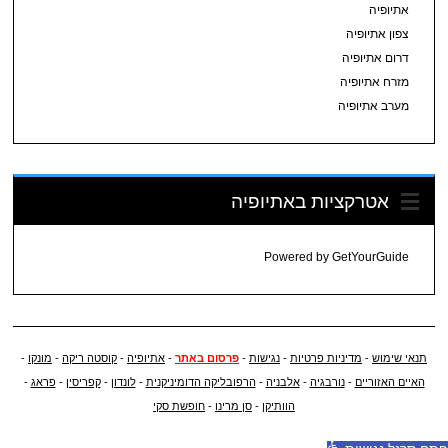
אתיופיה
צפון אתיופיה
דרום אתיופיה
מזרח אתיופיה
מערב אתיופיה
אטרקציות באתיופיה
Powered by
GetYourGuide
תנאי שימוש
-
מדיניות פרטיות
-
נגישות
-
פרסום באתר
-
אתיופיה
-
קוסטה ריקה
-
מונקו
-
האיים האזוריים
-
נורבגיה
-
אלבניה
-
הרפובליקה הדומיניקנית
-
לונדון
-
קפריסין
-
פראג
-
הוותיקן
-
סן מרינו
-
חופשת סקי