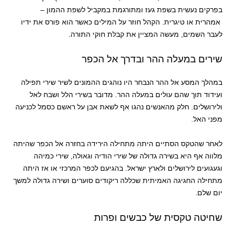
בפרקים נעשית בשפת געז ומתורגמת במקביל לשפת ההמון –
אמהרית או טיגרית. הקהל חוזר על המילים כאשר הוא פורס את ידיו
לעבר השמים, מעשה המציין את קבלת חוקי התורה.
שירים במעלה ההר ובדרך אל הכפר
במהלך המסע אל ההר הנבחר היו נוהגים ההמונים לשיר שירי תפילה
ועידוד תוך שהם עולים במעלה ההר. מדובר בשירי הלל ושבח לאל
ולירושלים. חלק מהאנשים נהגו אף לשאת אבן על ראשם כסמל לכניעה
מפני האל.
לאחר שהטקס הסתיים היתה מתחילה הירידה בחזרה אל הכפר שהיתה
מלווה אף היא בשירה גדולה של שירי הודיה וגאולה, שירי כמיהה
וגעגועים לירושלים ולארץ ישראל. בהגיעם לכפר המרכזי או אז היתה
מתחילה החגיגה האמיתית שכללה ריקודים סוערים ושירה גדולה למשך
יום שלם.
שחיטה טקסית של כבשים ופרות