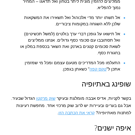
ממליצים להזמין מונית ליתר בטחון ואל תדאגו – המחיר
נמוך להפליא.
אל תשתו יותר מדי אלכוהול ואל תשאירו את המשקאות
שלכן ללא השגחה במקומות ציבוריים.
אל תישאו על גופכן דברי ערך בולטים (למשל תכשיטים)
ואל תסתובבו עם סכומי כסף גדולים. אנחנו ממליצים
לשאת סכומים קטנים בארנק ואת השאר בכספת במלון או
בחגורת כסף.
התעלמו מכל המדריכים מטעם עצמם ומכל מי שמזמין
אתכן ל"
טקס קפה
" כשאתן בגפכן.
שופינג באתיופיה
בקשר לקניות, אדיס אבבה מומלצת ובעיקר
שוק מרקטו
הגדול שבעיר.
אבל גם בערים ובעיירות יש לרוב שוק מרכזי אחד. מחפשת רעיונות
למתנות מאתיופיה?
קראי את הכתבה הזו
.
איפה ישנים?