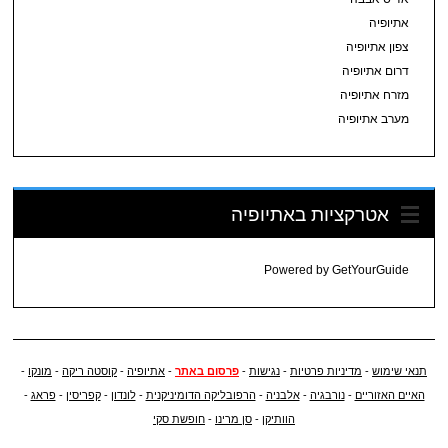
אתיופיה
צפון אתיופיה
דרום אתיופיה
מזרח אתיופיה
מערב אתיופיה
אטרקציות באתיופיה
Powered by
GetYourGuide
תנאי שימוש
-
מדיניות פרטיות
-
נגישות
-
פרסום באתר
-
אתיופיה
-
קוסטה ריקה
-
מונקו
-
האיים האזוריים
-
נורבגיה
-
אלבניה
-
הרפובליקה הדומיניקנית
-
לונדון
-
קפריסין
-
פראג
-
הוותיקן
-
סן מרינו
-
חופשת סקי