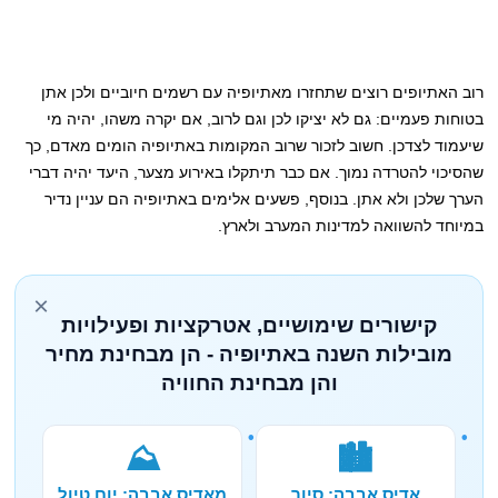
רוב האתיופים רוצים שתחזרו מאתיופיה עם רשמים חיוביים ולכן אתן
בטוחות פעמיים: גם לא יציקו לכן וגם לרוב, אם יקרה משהו, יהיה מי
שיעמוד לצדכן. חשוב לזכור שרוב המקומות באתיופיה הומים מאדם, כך
שהסיכוי להטרדה נמוך. אם כבר תיתקלו באירוע מצער, היעד יהיה דברי
הערך שלכן ולא אתן. בנוסף, פשעים אלימים באתיופיה הם עניין נדיר
במיוחד להשוואה למדינות המערב ולארץ.
×
קישורים שימושיים, אטרקציות ופעילויות
מובילות השנה באתיופיה - הן מבחינת מחיר
והן מבחינת החוויה
⛰️
🏙️
אדיס אבבה: סיור
מאדיס אבבה: יום טיול