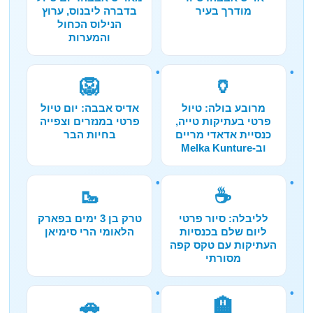
מודרך בעיר
בדברה ליבנוס, ערוץ
הנילוס הכחול
והמערות
🦁
🏺
מרובע בולה: טיול
אדיס אבבה: יום טיול
פרטי בעתיקות טייה,
פרטי במנזרים וצפייה
כנסיית אדאדי מריים
בחיות הבר
וב-Melka Kunture
🥾
☕
לליבלה: סיור פרטי
טרק בן 3 ימים בפארק
ליום שלם בכנסיות
הלאומי הרי סימיאן
העתיקות עם טקס קפה
מסורתי
🚗
🏨