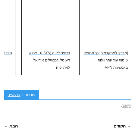
[מדריך למתקדמים] כך תמצאו
כרטיס לאיה (LAYA) - ארנק
חיסונים 
טיסות עוד יותר זולות
דיגיטלי למטיילים אידיאלי
באמצעות VPN
לאתיופיה
פורסם ב
אתיופיה
קישור
.
ניווט פוסטיאלי
→ הקודם
הבא ←