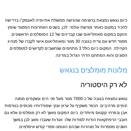
כיום נגאש נמצאת ברשימה שהגישה ממשלת אתיופיה לאונסק"ו בדרישה
להכיר במקום כאתר מורשת עולמי. לכן, בשנים האחרונות המסגד שופץ
והוקם במקום מאוזוליאום שבו קבריהם של 12 המוסלמים הראשונים,
מסגד חדש עם צריח בגובה 30 מטר ומאוזוליאום אישי לקברו של מנהיג
הקהילה. המקום כיום כולל 3 מתחמים שנחשבים לקדושים למוסלמים
הסונים והוא המתחם הדתי הגדול במדינה.
מלונות מומלצים בנגאש
לא רק היסטוריה
נגאש נמצאת בגובה של כ-7000 מטר מעל פני הים ונשקפים ממנה
\נופים מרהיבים. הכפר משקיף על ערוץ ענקי שמורדותיו מכוסים בטרסות
אבן ובפרחי קקטוס מיוחדים. כיום המקום מושך לא רק מוסלמים אלא גם
חובבי הרפתקאות הודות לסודות שלו: אגדות שעברו מאב לבן במשך
השנים מספרות על מנהרות שבהם הוטמנו ספרי קודש איסלמים.