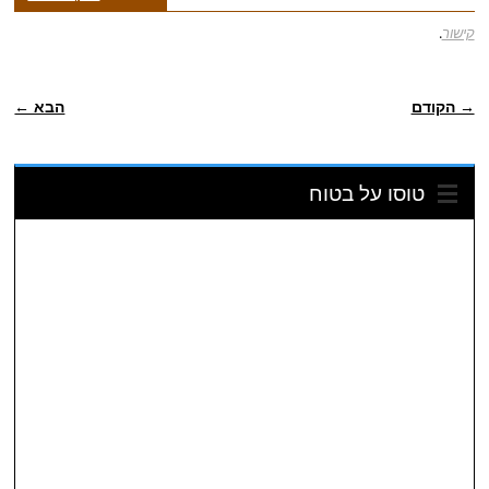
קישור
.
ניווט פוסטיאלי
→ הקודם
הבא ←
טוסו על בטוח