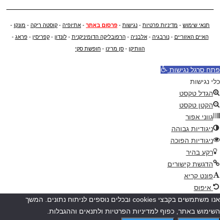
תנאי שימוש
-
מדיניות פרטיות
-
נגישות
-
פרסום באתר
-
אתיופיה
-
קוסטה ריקה
-
מונקו
-
האיים האזוריים
-
נורבגיה
-
אלבניה
-
הרפובליקה הדומיניקנית
-
לונדון
-
קפריסין
-
פראג
-
הוותיקן
-
סן מרינו
-
חופשת סקי
פתח סרגל נגישות
כלי נגישות
הגדל טקסט
הקטן טקסט
גווני אפור
ניגודיות גבוהה
ניגודיות הפוכה
רקע בהיר
הדגשת קישורים
פונט קריא
איפוס
אנו משתמשים בקבצי cookies ובכלים נוספים לניתוח נתונים. המשך
השימוש באתר, כפוף למדיניות הפרטיות ולתנאים וההגבלות.