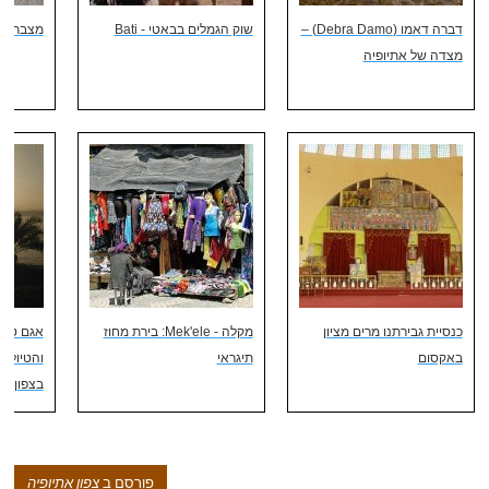
דברה דאמו (Debra Damo) –
שוק הגמלים בבאטי - Bati
מצבת המ
מצדה של אתיופיה
כנסיית גבירתנו מרים מציון
מקלה - Mek'ele: בירת מחוז
אגם טאנה
באקסום
תיגראי
והטיולים
בצפון את
פורסם ב
צפון אתיופיה