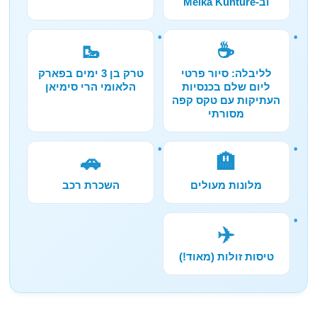
וב-Melka Kunture
🥾
☕
לליבלה: סיור פרטי
טרק בן 3 ימים בפארק
ליום שלם בכנסיות
הלאומי הרי סימיאן
העתיקות עם טקס קפה
מסורתי
🚗
🏨
מלונות מעולים
השכרת רכב
✈️
טיסות זולות (מאוד!)