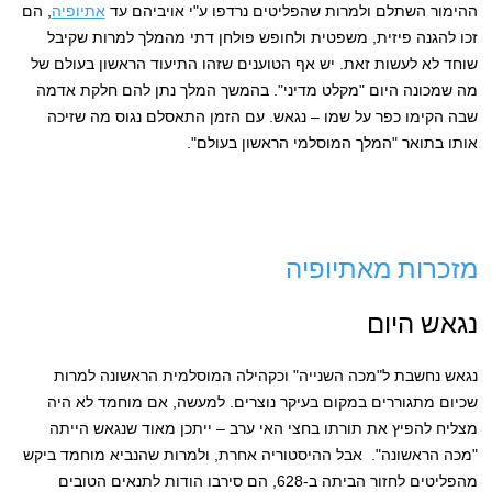
ההימור השתלם ולמרות שהפליטים נרדפו ע"י אויביהם עד
אתיופיה
, הם
זכו להגנה פיזית, משפטית ולחופש פולחן דתי מהמלך למרות שקיבל
שוחד לא לעשות זאת. יש אף הטוענים שזהו התיעוד הראשון בעולם של
מה שמכונה היום "מקלט מדיני". בהמשך המלך נתן להם חלקת אדמה
שבה הקימו כפר על שמו – נגאש. עם הזמן התאסלם נגוס מה שזיכה
אותו בתואר "המלך המוסלמי הראשון בעולם".
מזכרות מאתיופיה
נגאש היום
נגאש נחשבת ל"מכה השנייה" וכקהילה המוסלמית הראשונה למרות
שכיום מתגוררים במקום בעיקר נוצרים. למעשה, אם מוחמד לא היה
מצליח להפיץ את תורתו בחצי האי ערב – ייתכן מאוד שנגאש הייתה
"מכה הראשונה". אבל ההיסטוריה אחרת, ולמרות שהנביא מוחמד ביקש
מהפליטים לחזור הביתה ב-628, הם סירבו הודות לתנאים הטובים