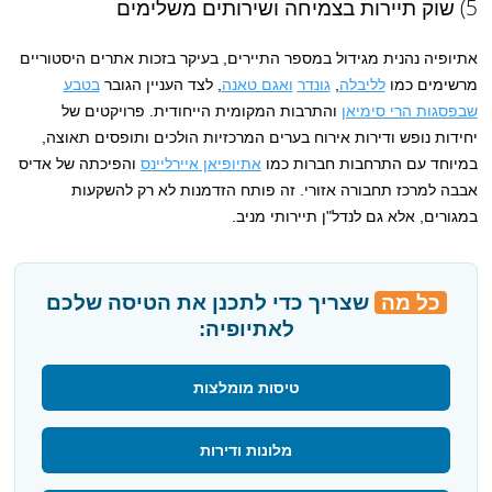
5) שוק תיירות בצמיחה ושירותים משלימים
אתיופיה נהנית מגידול במספר התיירים, בעיקר בזכות אתרים היסטוריים
מרשימים כמו
לליבלה
,
גונדר
ואגם טאנה
, לצד העניין הגובר
בטבע
שבפסגות הרי סימיאן
והתרבות המקומית הייחודית. פרויקטים של
יחידות נופש ודירות אירוח בערים המרכזיות הולכים ותופסים תאוצה,
במיוחד עם התרחבות חברות כמו
אתיופיאן איירליינס
והפיכתה של אדיס
אבבה למרכז תחבורה אזורי. זה פותח הזדמנות לא רק להשקעות
במגורים, אלא גם לנדל"ן תיירותי מניב.
כל מה
שצריך כדי לתכנן את הטיסה שלכם
לאתיופיה:
טיסות מומלצות
מלונות ודירות