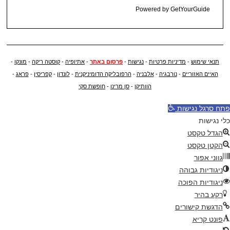
Powered by
GetYourGuide
תנאי שימוש
-
מדיניות פרטיות
-
נגישות
-
פרסום באתר
-
אתיופיה
-
קוסטה ריקה
-
מונקו
-
האיים האזוריים
-
נורבגיה
-
אלבניה
-
הרפובליקה הדומיניקנית
-
לונדון
-
קפריסין
-
פראג
-
הוותיקן
-
סן מרינו
-
חופשת סקי
פתח סרגל נגישות
כלי נגישות
הגדל טקסט
הקטן טקסט
גווני אפור
ניגודיות גבוהה
ניגודיות הפוכה
רקע בהיר
הדגשת קישורים
פונט קריא