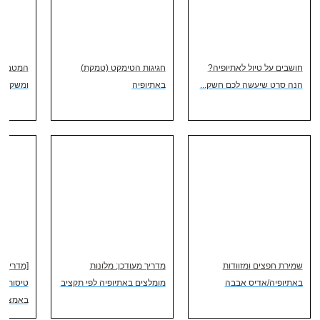
חושבים על טיול לאתיופיה?
חגיגות הטימקט (טמקת)
המטבח ה
הנה סרט שיעשה לכם חשק...
באתיופיה
ומשקאות
שמירת חפצים ומזוודות
מדריך מעודכן: מלונות
[מדריך 
באתיופיה/אדיס אבבה
מומלצים באתיופיה לפי תקציב
טיסות עו
באמצעות N