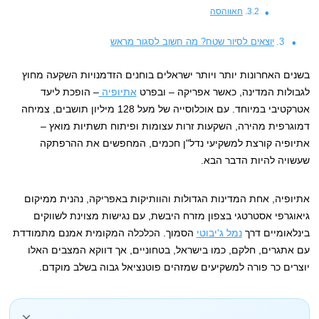
חאווהסה
יוצאים לסיור שטח? מה חשוב לסגור מראש
בשנים האחרונות יותר ויותר ישראלים בוחנים הזדמנויות השקעה מחוץ
לגבולות המדינה, כאשר אפריקה – ובפרט
אתיופיה
– הופכת ליעד
אטרקטיבי במיוחד. עם אוכלוסייה של מעל 128 מיליון תושבים, צמיחה
דמוגרפית מהירה, השקעות זרות עצומות ופיתוח תשתיות מואץ –
אתיופיה קורצת למשקיעי נדל"ן חכמים, המחפשים את ההרפתקה
שעשויה להיות הדבר הבא.
אתיופיה, אחת המדינות הגדולות והוותיקות באפריקה, נהנית ממיקום
גיאוגרפי אסטרטגי בצפון מזרח היבשת, עם נגישות מצוינת לשווקים
בינלאומיים דרך
נמל ג'יבוטי
הסמוך. הכלכלה המקומית אמנם מתמודדת
עם אתגרים, חלקם, כמו בישראל, בטחוניים, אך דווקא המצבים האלו
יוצרים כר פורה למשקיעים שמזהים פוטנציאל גבוה בשלב מוקדם.
×