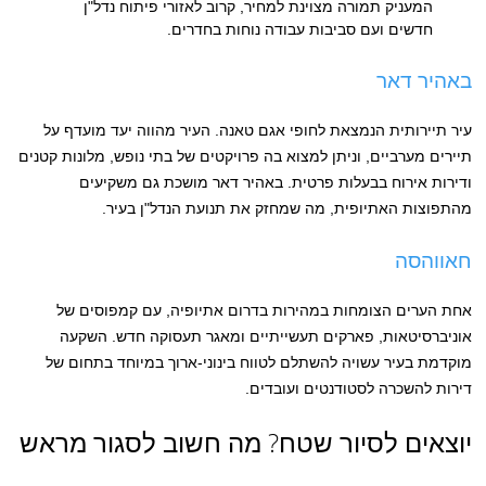
המעניק תמורה מצוינת למחיר, קרוב לאזורי פיתוח נדל"ן
חדשים ועם סביבות עבודה נוחות בחדרים.
באהיר דאר
עיר תיירותית הנמצאת לחופי אגם טאנה. העיר מהווה יעד מועדף על
תיירים מערביים, וניתן למצוא בה פרויקטים של בתי נופש, מלונות קטנים
ודירות אירוח בבעלות פרטית. באהיר דאר מושכת גם משקיעים
מהתפוצות האתיופית, מה שמחזק את תנועת הנדל"ן בעיר.
חאווהסה
אחת הערים הצומחות במהירות בדרום אתיופיה, עם קמפוסים של
אוניברסיטאות, פארקים תעשייתיים ומאגר תעסוקה חדש. השקעה
מוקדמת בעיר עשויה להשתלם לטווח בינוני-ארוך במיוחד בתחום של
דירות להשכרה לסטודנטים ועובדים.
יוצאים לסיור שטח? מה חשוב לסגור מראש