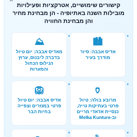
קישורים שימושיים, אטרקציות ופעילויות
מובילות השנה באתיופיה - הן מבחינת מחיר
והן מבחינת החוויה
⛰️
🏙️
אדיס אבבה: סיור
מאדיס אבבה: יום טיול
מודרך בעיר
בדברה ליבנוס, ערוץ
הנילוס הכחול
והמערות
🦁
🏺
מרובע בולה: טיול
אדיס אבבה: יום טיול
פרטי בעתיקות טייה,
פרטי במנזרים וצפייה
כנסיית אדאדי מריים
בחיות הבר
וב-Melka Kunture