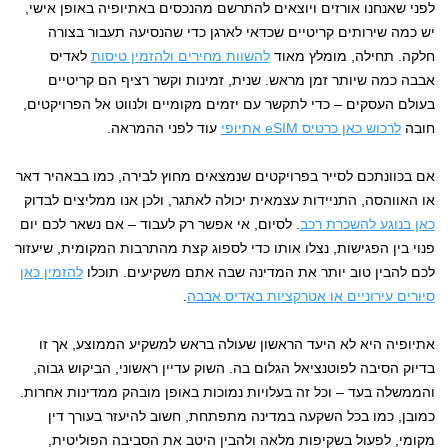
לפני שאנחנו אורזים ויוצאים להתרשם מהנכסים באתיופיה באופן אישי,
יש כמה שירותים קריטיים שכדאי לארגן כדי שהנסיעה תעבור בצורה
חלקה. תחילה, מומלץ מאוד
להשוות מחירים ולהזמין טיסות
לאדיס
אבבה כמה שיותר זמן מראש. שנית, זמינות וקשר רציף הם קריטיים
בעולם העסקים – כדי לתקשר עם יזמים מקומיים ולנווט אל הפרויקטים,
חובה
לרכוש כאן כרטיס eSIM אתיופי
עוד לפני ההמראה.
אם בכוונתכם לסייר בפרויקטים שנמצאים מחוץ לבירה, כמו בבאהיר דאר
או האווהסה, התניידות עצמאית יכולה לאתגר, ולכן אנו ממליצים לבדוק
כאן בנוגע להשכרת רכב
. לסיום, אי אפשר רק לעבוד – אם נשאר לכם יום
פנוי בין הפגישות, נצלו אותו כדי לספוג קצת מהתרבות המקומית, שיעזור
לכם להבין טוב יותר את המדינה שבה אתם משקיעים. תוכלו
להזמין כאן
סיורים עירוניים או אטרקציות באדיס אבבה
.
אתיופיה היא לא היעד הראשון שעולה בראש למשקיע הממוצע, אך זו
בדיוק הסיבה לפוטנציאל הגלום בה. השוק עדיין ראשוני, הביקוש גבוה,
והממשלה בעד – וכל זה בעלויות נמוכות באופן מובהק ממדינות אחרות.
כמובן, כמו בכל השקעה במדינה מתפתחת, חשוב להיעזר בעורך דין
מקומי, לפעול בשקיפות מלאה ולהבין היטב את הסביבה הפוליטית,