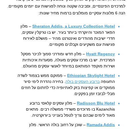
למרכזים הפיננסיים, וסביבה שקטה ונוחה לפגישות עם יזמים מקומיים.
הנה 6 מלונות עסקיים מומלצים ברמות מחיר שונות:
Sheraton Addis, a Luxury Collection Hotel
– מלון
הפאר המוכר והיוקרתי ביותר בעיר. יש בו טרקלין עסקים,
חדרי ישיבות מהודרים ואינטרנט מהיר – מושלם לאירוח
פגישות עם משקיעים וקבלנים מקומיים.
Hyatt Regency
– מלון חדש ומודרני סמוך לכיכר מסקל
המרכזית. יש בו מרכז עסקים מעולה, מסעדות איכותיות
ושירות מוקפד המותאם במיוחד לאנשי עסקים מהעולם.
Ethiopian Skylight Hotel
– ממוקם ממש בצמוד לשדה
התעופה
ברובע העסקים בולה
. בחירה נהדרת לימי סיור
ממוקדים או קפיצות בזק לאתיופיה כדי לחתום על חוזים
מבלי לבזבז זמן בפקקים.
Radisson Blu Hotel
– מלון עסקים קלאסי ברובע
Kazanchis בו מרוכזים משרדי ממשלה רבים. מתאים
מאוד לימים שבהם צריך לטפל בענייני ביורוקרטיה.
Ramada Addis
– שוכן על רחוב בולה הראשי. מלון