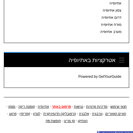
אתיופיה
צפון אתיופיה
דרום אתיופיה
מזרח אתיופיה
מערב אתיופיה
אטרקציות באתיופיה
Powered by
GetYourGuide
תנאי שימוש
-
מדיניות פרטיות
-
נגישות
-
פרסום באתר
-
אתיופיה
-
קוסטה ריקה
-
מונקו
-
האיים האזוריים
-
נורבגיה
-
אלבניה
-
הרפובליקה הדומיניקנית
-
לונדון
-
קפריסין
-
פראג
-
הוותיקן
-
סן מרינו
-
חופשת סקי