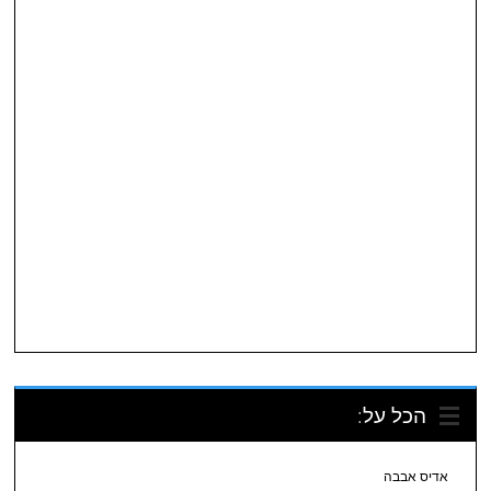
הכל על:
אדיס אבבה