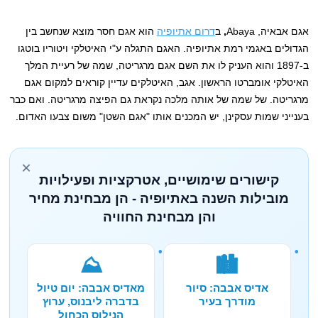
אגם אבאיה, Abaya
,
ב
דרום אתיופיה
הוא אגם חסר מוצא שנחשב בין
הגדולים באגמי רמת אתיופיה. האגם התגלה ע"י האיטלקי ויטוריו בוטגו
ב-1897 והוא העניק לו את השם אגם מרגריטה, שמה של רעיית המלך
האיטלקי אומברטו הראשון. אגב, האיטלקים עדיין קוראים למקום אגם
מרגריטה. של שמה של אותה מלכה נקראת גם הפיצה מרגריטה. ואם כבר
בענייני שמות עסקינן, יש המכנים אותו "אגם השטן" משום צבעו האדום.
×
קישורים שימושיים, אטרקציות ופעילויות
מובילות השנה באתיופיה - הן מבחינת מחיר
והן מבחינת החוויה
⛰️
🏙️
אדיס אבבה: סיור
מאדיס אבבה: יום טיול
מודרך בעיר
בדברה ליבנוס, ערוץ
הנילוס הכחול