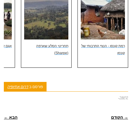
רמת קונסו - הנוף התרבותי של
תחריטי הסלע שארפה
אגם קוקה –
קונסו
(Sharpe)
פורסם ב
דרום אתיופיה
קישור
.
ניווט פוסטיאלי
→ הקודם
הבא ←