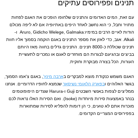
תנינים ופפירוסים עתיקים
עם זאת, המים האדומים והתנינים שלחופו הופכים את האגם לפחות
מתויר וחבל, כי הוא נחשב לאחד היפים באתיופיה אם לא ליפה מכולם
הודות לאיים הרבים במימיו:Aruro, Gidicho Welege, Galmaka ו-
Alkali. אגב, כדי לאזן את מספר התנינים באגם הוקמה בסמוך אליו חוות
תנינים שכוללת כ-8000 תנינים. התנינים גדלים בחווה מאז היותם
בביצים ובהגיעם לבגרות הם מוחזרים לאגם או נמכרים לתעשיית
העורות, הכל בצורה מבוקרת וחוקית.
האגם משמש כנקודת מוצא למבקרים ב
ארבה מינץ'
, באגם צ'אמו הסמוך,
בגשר האלוהים ו
בפארק הלאומי נשיסאר
שנמצא לחופיו הדרומיים. אנחנו
ממליצים לצפות באנשי השבטים Guji ו-Harura שצדים היפופוטמים
בנהר באמצעות סירות מיוחדות (Isoke). ואם הסירות האלו נראות לכם
מוכרות אתם לא טועים, כי הן דומות להפליא לסירות שמתוארות
בפפירוסים המצריים הקדומים.