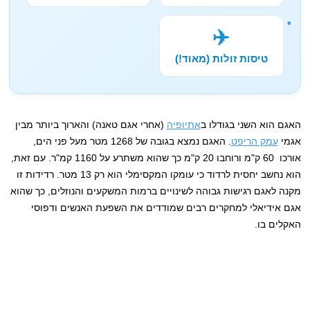
✈️
טיסות זולות (מאוד!)
האגם הוא השני בגודלו ב
אתיופיה
(אחרי אגם טאנה) והארוך ביותר מבין
אגמי
עמק הריפט
. האגם נמצא בגובה של 1268 מטר מעל פני הים,
אורכו 60 ק"מ ורוחבו 20 ק"מ כך שהוא משתרע על 1160 קמ"ר. עם זאת,
הוא נחשב יחסית לרדוד כי עומקו המקסימלי הוא רק 13 מטר. רדידות זו
מקנה לאגם רגישות גבוהה לשינויים ברמות המשקעים והנוזלים, כך שהוא
אגם אידיאלי למחקרים רבים שמודדים את השפעת האנשים ודפוסי
האקלים בו.