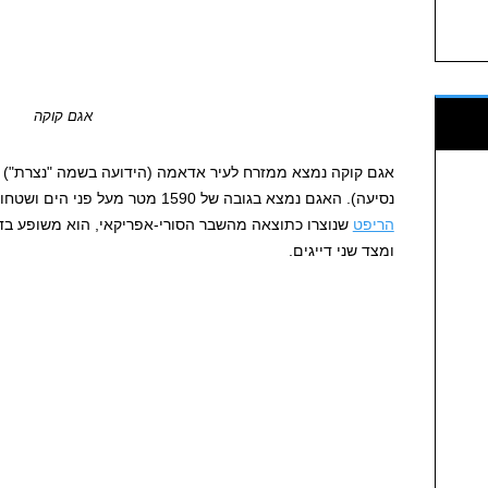
אגם קוקה
אגם קוקה נמצא ממזרח לעיר אדאמה (הידועה בשמה "נצרת") כ-100 ק"מ דרומית
נסיעה). האגם נמצא בגובה של 1590 מטר מעל פני הים ושטחו 250 קמ"ר. האגם הוא חלק מאגמי
הריפט
שנוצרו כתוצאה מהשבר הסורי-אפריקאי, הוא משופע בדג
ומצד שני דייגים.