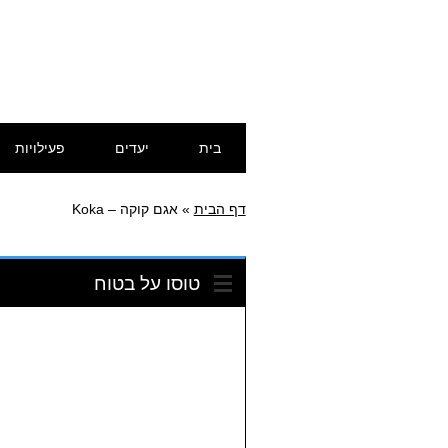
דילוג
תפריט ראשי
בית
יעדים
פעילויות
לתוכן
דף הבית
»
אגם קוקה – Koka
טוסו על בטוח