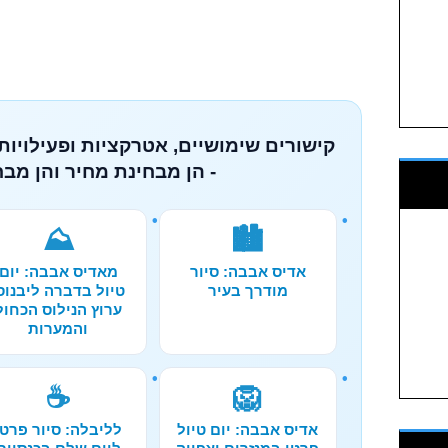
קישורים שימושיים, אטרקציות ופעילויות
- הן מבחינת מחיר והן מבח
⛰️
🏙️
אדיס אבבה: סיור
מאדיס אבבה: יום
מודרך בעיר
טיול בדברה ליבנוס
ערוץ הנילוס הכחול
והמערות
☕
🦁
אדיס אבבה: יום טיול
לליבלה: סיור פרטי