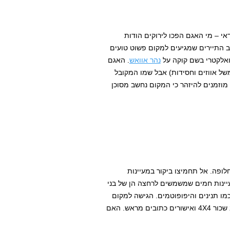
י – מי האגם הפכו לירוקים הודות
וב התיירים שמגיעים למקום פשוט טועים
ואלקטרי בשם קוקה על
נהר אוואש
. האגם
של אווזים וחסידות) אבל שמו המקובל
 קוקה. עם זאת, אתם מוזמנים להיזהר כי המקום נחשב מסוכן
לופה. אל תחמיצו ביקור במעיינות
Garagadi שנמצאים 6 ק"מ מאגם קוקה. במקום 16 מעיינות חמים שמשמשים לרחצה הן של בני
 כמו תנינים והיפופוטמים. הגישה למקום
לכאורה קלה, אבל היא מצריכה את חציית הסכר באמצעות רכב שכור 4X4 ואישורים כתובים מראש. האם