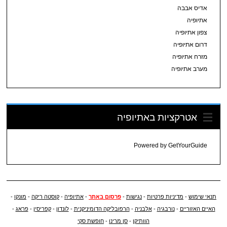
אדיס אבבה
אתיופיה
צפון אתיופיה
דרום אתיופיה
מזרח אתיופיה
מערב אתיופיה
אטרקציות באתיופיה
Powered by
GetYourGuide
תנאי שימוש
-
מדיניות פרטיות
-
נגישות
-
פרסום באתר
-
אתיופיה
-
קוסטה ריקה
-
מונקו
-
האיים האזוריים
-
נורבגיה
-
אלבניה
-
הרפובליקה הדומיניקנית
-
לונדון
-
קפריסין
-
פראג
-
הוותיקן
-
סן מרינו
-
חופשת סקי