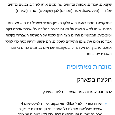
שקנאים, עגורים, אנפות וברווזים שהופכים אותו לשילוב צבעים מרהיב
של ורוד (הפלמינגו), אפור (עגורים) לבן (שקנאים) ושחור (אנפות).
אטרקציה נוספת באגם היא חלקו הצפון-מזרחי שמכיל גם הוא מעיינות
חמים. שימו לב – הגישה אל האגם כרוכה בהליכה על שכבת אדמה דקה
וטובענית. המקומיים הרזים מצליחים ללכת על המשטח השברירי בקלות
אבל מנצלים את שומן התיירים לעסקים. הם פשוט ידרשו כסף כדי לחלץ
אתכם מהבוץ. אז אל תדרכו במקומות שנראים ככתמים כהים כי הם
השבריריים ביותר.
מזכרות מאתי
ו
פיה
הלינה בפארק
לרשותכם עומדות כמה אפשרויות לינה בפארק
אירוח כפרי – לודג' Gike הוא מקום אירוח למקסימום 4
אנשים שעליהם מוטלת כל האחריות: הן מבחינת אוכל, הן
מבחינת שתייה והן מבחינת דלק. כדי ללון במקום יש צורך