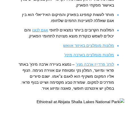
באישור מפקחי הפארק.
מותר לעשות קמפינג בפארק והמיקום האידיאלי הוא בין
אגם שאללה למעיינות החמים שלחופו.
המלונות הקרובים ביותר נמצאים לחופי
אגם לנגנו
והם
יכולים לשמש כנקודת מוצא מצוינת לתחומי הפארק.
מלונות מומלצים באיזור אוואש
מלונות מומלצים בארבה מינץ’
לודג’ פרדייז ארבה מנץ’
– נמצא בעיירה ארבה מינץ’ באתר
פראי ומיוער, המלון נקי ומטופח עם אווירה נעימה. הנוף
אליו המקום משקיף הוא לאגם צ׳אמו. ישנם סיורים
מודרכים למקום. שמורת טבע מקסימה ושייט בנוף פראי.
במלון יש אינטרנט חופשי, סאונה ומיזוג אויר.