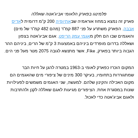
פלמינגו בפארק הלאומי אביג'אטה שאללה
פארק זה נמצא במחוז אוראמיה שב
אתיופיה
200 ק"מ דרומית ל
אדיס
אבבה
. הפארק משתרע על פני 887 קמ"ר (מהם 482 קמ"ר של מים)
והאגמים שבו הם חלק מ
אגמי עמק הריפט
. אגם אביג'אטה בצפון
ושאללה בדרום מופרדים ביניהם באמצעות 3 ק"מ של הרים, ביניהם ההר
הגבוה ביותר בפארק, Fike, אשר מתנשא לגובה 2075 מטר מעל פני הים.
המקום הוכרז כפארק לאומי ב-1963 במטרה להגן על חיות הבר
שמתגוררות בתחומיו, בעיקר 300 מינים של ציפורי מים שהאגמים הם
מקום האכילה והקינון שלהם. למעשה, שני האגמים משמשים לפעילויות
שונות במסגרת אחת. הציפורים מגיעות לאגם שאללה לקנן ולהתרבות
ולאגם אביג'אטה כדי לאכול.