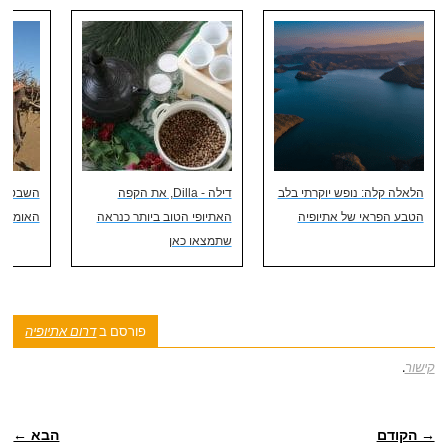
הלאלה קלה: נופש יוקרתי בלב
דילה - Dilla, את הקפה
השבטים ו
הטבע הפראי של אתיופיה
האתיופי הטוב ביותר כנראה
האומו ו
שתמצאו כאן
פורסם ב
דרום אתיופיה
קישור
.
ניווט פוסטיאלי
→ הקודם
הבא ←