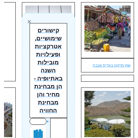
×
קישורים
שימושיים,
אטרקציות
ופעילויות
הבניין הגבוה ביותר באתיופיה
מובילות
שוק מרקטו באדיס אבבה
השנה
באתיופיה -
הן מבחינת
מחיר והן
מבחינת
החוויה
🏙️