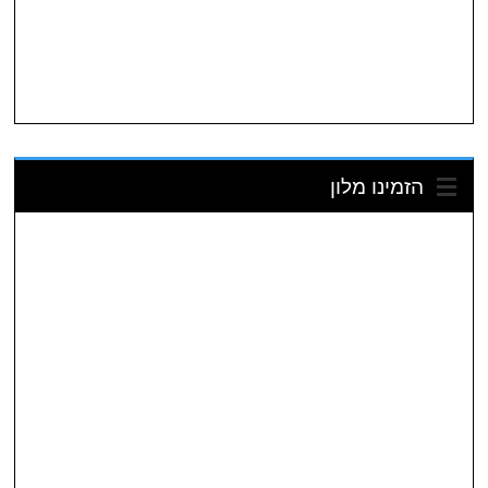
✈️
🚗
השכרת
טיסות
רכב
זולות
(מאוד!)
הזמינו מלון