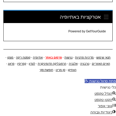
אטרקציות באתיופיה
Powered by
GetYourGuide
תנאי שימוש
-
מדיניות פרטיות
-
נגישות
-
פרסום באתר
-
אתיופיה
-
קוסטה ריקה
-
מונקו
-
האיים האזוריים
-
נורבגיה
-
אלבניה
-
הרפובליקה הדומיניקנית
-
לונדון
-
קפריסין
-
פראג
-
הוותיקן
-
סן מרינו
-
חופשת סקי
פתח סרגל נגישות
כלי נגישות
הגדל טקסט
הקטן טקסט
גווני אפור
ניגודיות גבוהה