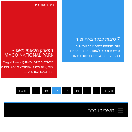
מערב אתיופיה
7 סיבות לבקר באתיופיה
אולי תופתעו לדעת אבל אתיופיה
הפארק הלאומי מאגו –
נחשבת ובצדק לאחת המדינות היפות,
MAGO NATIONAL PARK
המרתקות והמעניינות ביותר ביבשת...
הפארק הלאומי מאגו (Mago National
Park) שבמערב אתיופיה ממוקם צפונית
להר מאגו ונפרש על...
» קודם
1
…
13
14
15
16
17
הבא »
השכירו רכב