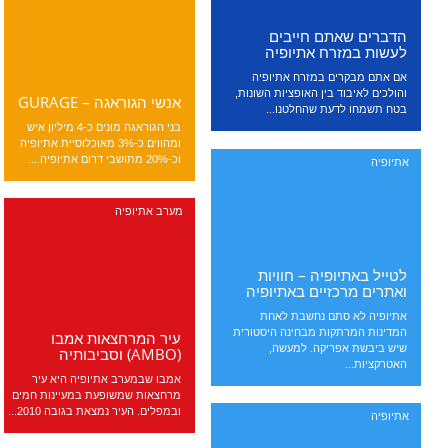
הדברים שאתם חייבים
לעשות במזרח אתיופיה
אם אתם מבקרים במזרח אתיופיה
והולכים לאיבוד בין האופציות השונות,
אנשי הגוראגה – GURAGE
בטח תשמחו לדעת שהחלטנו...
בני הגוראגה מונים כ-4 מיליון איש
ומהווים כ-3% מאוכלוסיית אתיופיה
וכ-20% מתושבי דרום אתיופיה....
אתיופיה
מערב אתיופיה
לטייל באתיופיה – חוויות
ואתרים מרכזיים באתיופיה
אתיופיה לא סתם נחשבת לאחת
המדינות המרתקות מבחינה היסטורית
עיר המרחצאות אמבו
שיש ביבשת אפריקה. למעשה,
(AMBO) וסביבותיה
האטרקציות...
אמבו שבמערב אתיופיה היא עיר
מרחצאות שמשופעת במעיינות חמים
ובמפלים. העיר נמצאת בגובה 2010...
אתיופיה