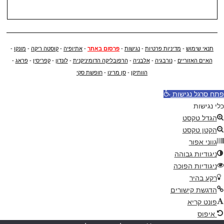
תנאי שימוש
-
מדיניות פרטיות
-
נגישות
-
פרסום באתר
-
אתיופיה
-
קוסטה ריקה
-
מונקו
-
האיים האזוריים
-
נורבגיה
-
אלבניה
-
הרפובליקה הדומיניקנית
-
לונדון
-
קפריסין
-
פראג
-
הוותיקן
-
סן מרינו
-
חופשת סקי
פתח סרגל נגישות
כלי נגישות
הגדל טקסט
הקטן טקסט
גווני אפור
ניגודיות גבוהה
ניגודיות הפוכה
רקע בהיר
הדגשת קישורים
פונט קריא
איפוס