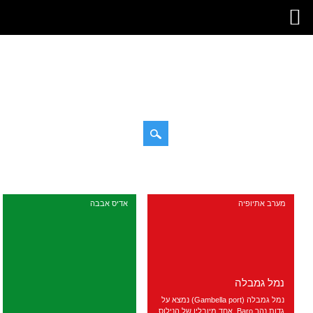
דילוג
תפריט ראשי
לתוכן
מערב אתיופיה
אדיס אבבה
נמל גמבלה
נמל גמבלה (Gambella port) נמצא על
גדות נהר Baro, אחד מיובליו של הנילוס