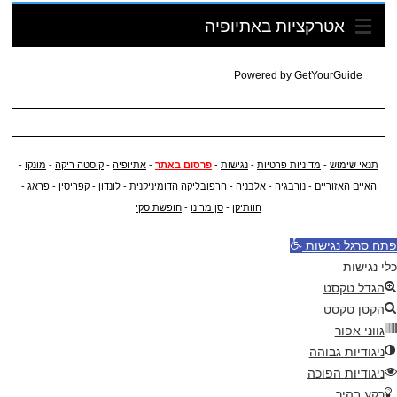
אטרקציות באתיופיה
Powered by
GetYourGuide
תנאי שימוש
-
מדיניות פרטיות
-
נגישות
-
פרסום באתר
-
אתיופיה
-
קוסטה ריקה
-
מונקו
-
האיים האזוריים
-
נורבגיה
-
אלבניה
-
הרפובליקה הדומיניקנית
-
לונדון
-
קפריסין
-
פראג
-
הוותיקן
-
סן מרינו
-
חופשת סקי
פתח סרגל נגישות
כלי נגישות
הגדל טקסט
הקטן טקסט
גווני אפור
ניגודיות גבוהה
ניגודיות הפוכה
רקע בהיר