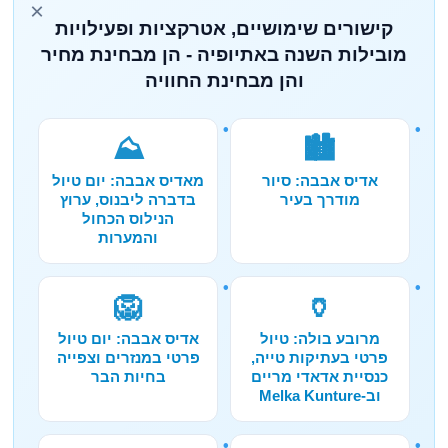
×
קישורים שימושיים, אטרקציות ופעילויות
מובילות השנה באתיופיה - הן מבחינת מחיר
והן מבחינת החוויה
⛰️
🏙️
אדיס אבבה: סיור
מאדיס אבבה: יום טיול
מודרך בעיר
בדברה ליבנוס, ערוץ
הנילוס הכחול
והמערות
🦁
🏺
מרובע בולה: טיול
אדיס אבבה: יום טיול
פרטי בעתיקות טייה,
פרטי במנזרים וצפייה
כנסיית אדאדי מריים
בחיות הבר
וב-Melka Kunture