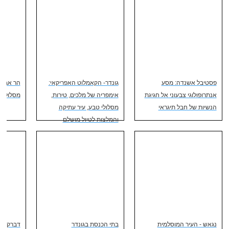
פסטיבל אשנדה: מסע
גונדר- הקאמלוט האפריקאי:
הר אבונה
אנתרופולוגי צבעוני אל חגיגת
אימפריה של מלכים, טירות,
מסלולים
הנשיות של חבל תיגראי
מסלולי טבע, עיר עתיקה
והמלצות לטיול מושלם
נגאש - העיר המוסלמית
בתי הכנסת בגונדר
דברק - Debarq