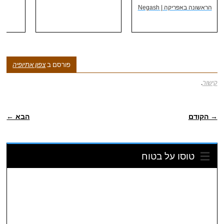
הראשונה באפריקה | Negash
פורסם ב
צפון אתיופיה
קישור
.
ניווט פוסטיאלי
→ הקודם
הבא ←
טוסו על בטוח