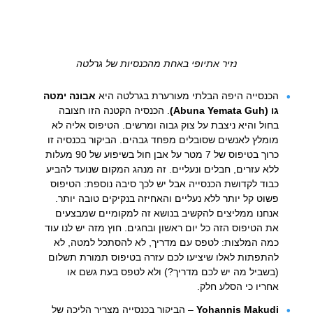
נזיר אתיופי באחת מהכנסיות של גרלטה
הכנסייה היפה הבלתי מעורערת בגרלטה היא
אבונה ימטה
גו (Abuna Yemata Guh)
. הכנסיה הקטנה הזו חצובה
בחול והיא ניצבת על צוק גבוה ומרשים. הטיפוס אליה לא
מומלץ לאנשים שסובלים מפחד גבהים. הביקור בכנסיה זו
כרוך בטיפוס של 7 מטר על אבן חול בשיפוע של 90 מעלות
ללא עזרים, חבלים ונעליים. זה מנהג המקום שנועד להביע
כבוד לקדושת הכנסייה אבל יש לכך סיבה נוספת: הטיפוס
פשוט קל יותר ללא נעליים והאחיזה בנקיקים טובה יותר.
אנחנו ממליצים להקשיב בנושא זה למקומיים שמבצעים
את הטיפוס הזה כל יום ראשון ובחגים. חוץ מזה יש לנו עוד
כמה המלצות: לטפס עם מדריך, לא להסתכל למטה, לא
להתפתות לאלו שיציעו לכם עזרה בטיפוס תמורת תשלום
(בשביל מה יש לכם מדריך?) ולא לטפס בעת גשם או
אחריו כי הסלע חלק.
Makudi
Yohannis
– הביקור בכנסייה מצריך הליכה של