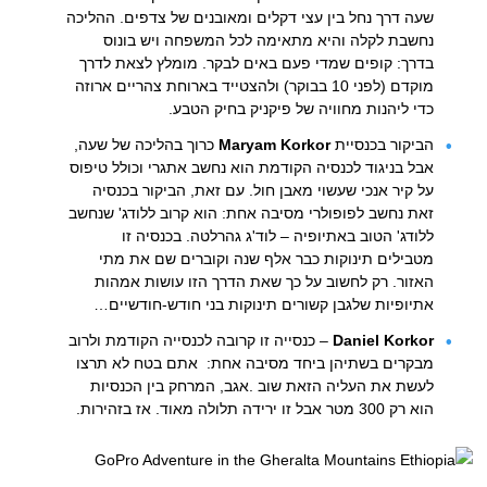
שעה דרך נחל בין עצי דקלים ומאובנים של צדפים. ההליכה
נחשבת לקלה והיא מתאימה לכל המשפחה ויש בונוס
בדרך: קופים שמדי פעם באים לבקר. מומלץ לצאת לדרך
מוקדם (לפני 10 בבוקר) ולהצטייד בארוחת צהריים ארוזה
כדי ליהנות מחוויה של פיקניק בחיק הטבע.
הביקור בכנסיית
Maryam Korkor
כרוך ב
הליכה של שעה,
אבל בניגוד לכנסיה הקודמת הוא נחשב אתגרי וכולל טיפוס
על קיר אנכי שעשוי מאבן חול. עם זאת, הביקור בכנסיה
זאת נחשב לפופולרי מסיבה אחת: הוא קרוב ללודג' שנחשב
ללודג' הטוב באתיופיה – לוד'ג גהרלטה. בכנסיה זו
מטבילים תינוקות כבר אלף שנה וקוברים שם את מתי
האזור. רק לחשוב על כך שאת הדרך הזו עושות אמהות
אתיופיות שלגבן קשורים תינוקות בני חודש-חודשיים…
Daniel Korkor
– כנסייה זו קרובה לכנסייה הקודמת ולרוב
מבקרים בשתיהן ביחד מסיבה אחת: אתם בטח לא תרצו
לעשת את העליה הזאת שוב .אגב, המרחק בין הכנסיות
הוא רק 300 מטר אבל זו ירידה תלולה מאוד. אז בזהירות.