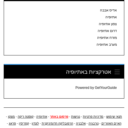
אדיס אבבה
אתיופיה
צפון אתיופיה
דרום אתיופיה
מזרח אתיופיה
מערב אתיופיה
אטרקציות באתיופיה
Powered by
GetYourGuide
תנאי שימוש
-
מדיניות פרטיות
-
נגישות
-
פרסום באתר
-
אתיופיה
-
קוסטה ריקה
-
מונקו
-
האיים האזוריים
-
נורבגיה
-
אלבניה
-
הרפובליקה הדומיניקנית
-
לונדון
-
קפריסין
-
פראג
-