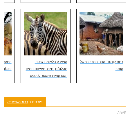
רמת קונסו - הנוף התרבותי של
הפארק הלאומי נשיסר:
המקלט ל
קונסו
מסלולים, חיות, מעיינות חמים
Senkele
ואטרקציות שאסור לפספס
פורסם ב
דרום אתיופיה
קישור
.
ניווט פוסטיאלי