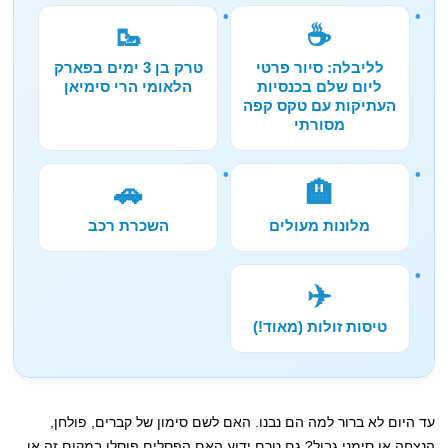
🥾
☕
לליבלה: סיור פרטי
טרק בן 3 ימים בפארק
ליום שלם בכנסיות
הלאומי הרי סימיאן
העתיקות עם טקס קפה
מסורתי
🚗
🏨
מלונות מעולים
השכרת רכב
✈️
טיסות זולות (מאוד!)
עד היום לא ברור למה הם נבנו. האם לשם סימון של קברים, פולחן,
הנצחה או סימני גבול? גם טרם ידוע האם הפסלים פוסלו במקום זה או