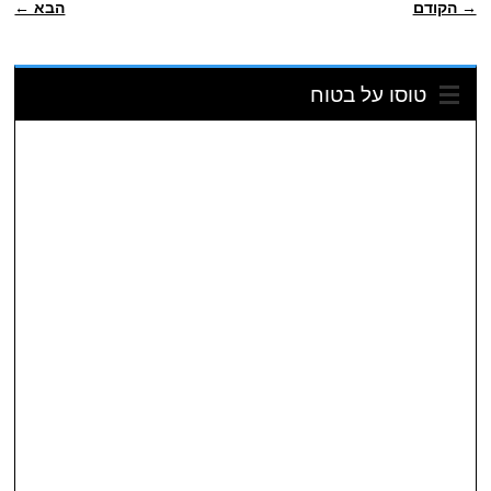
→ הקודם
הבא ←
טוסו על בטוח