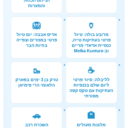
הנילוס הכחול
והמערות
🦁
🏺
מרובע בולה: טיול
אדיס אבבה: יום טיול
פרטי בעתיקות טייה,
פרטי במנזרים וצפייה
כנסיית אדאדי מריים
בחיות הבר
וב-Melka Kunture
🥾
☕
לליבלה: סיור פרטי
טרק בן 3 ימים בפארק
ליום שלם בכנסיות
הלאומי הרי סימיאן
העתיקות עם טקס קפה
מסורתי
🚗
🏨
מלונות מעולים
השכרת רכב