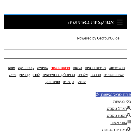
אטרקציות באתיופיה
Powered by
GetYourGuide
תנאי שימוש
-
מדיניות פרטיות
-
נגישות
-
פרסום באתר
-
אתיופיה
-
קוסטה ריקה
-
מונקו
-
האיים האזוריים
-
נורבגיה
-
אלבניה
-
הרפובליקה הדומיניקנית
-
לונדון
-
קפריסין
-
פראג
-
הוותיקן
-
סן מרינו
-
חופשת סקי
פתח סרגל נגישות
כלי נגישות
הגדל טקסט
הקטן טקסט
גווני אפור
ניגודיות גבוהה