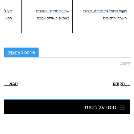
שקעי חשמל באתיופיה, חיבורי
שמירת חפצים ומזוודות
איך לטיי
חשמל ומתאמים
באתיופיה/אדיס אבבה
תכניות ח
פורסם ב
אתיופיה
קישור
.
ניווט פוסטיאלי
→ הקודם
הבא ←
טוסו על בטוח