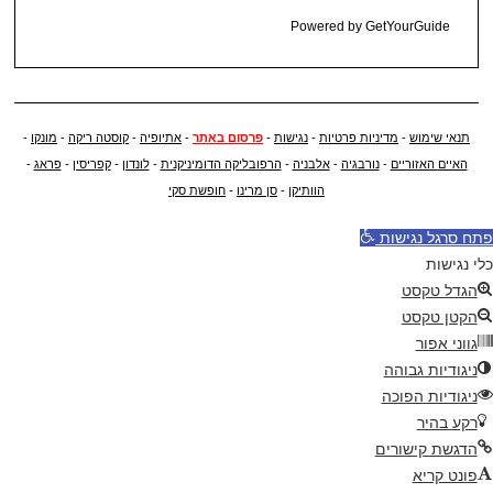
Powered by
GetYourGuide
תנאי שימוש
-
מדיניות פרטיות
-
נגישות
-
פרסום באתר
-
אתיופיה
-
קוסטה ריקה
-
מונקו
-
האיים האזוריים
-
נורבגיה
-
אלבניה
-
הרפובליקה הדומיניקנית
-
לונדון
-
קפריסין
-
פראג
-
הוותיקן
-
סן מרינו
-
חופשת סקי
פתח סרגל נגישות
כלי נגישות
הגדל טקסט
הקטן טקסט
גווני אפור
ניגודיות גבוהה
ניגודיות הפוכה
רקע בהיר
הדגשת קישורים
פונט קריא