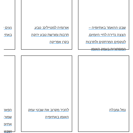
שבט ההאמר באתיופיה –
אורומיה למטיילים: טבע,
נעים לה
הצצה נדירה לחיי היומיום,
תרבות ומורשת טבע ירוקה
באתיופי
לטקסים המרתקים ולתרבות
בקרן אפריקה
המסתורית בעמק האומו
נמל גמבלה
להכיר מקרוב את שבטי עמק
הפארק ה
האומו באתיופיה
שמורת ה
אתיופיה:
ושבטים 