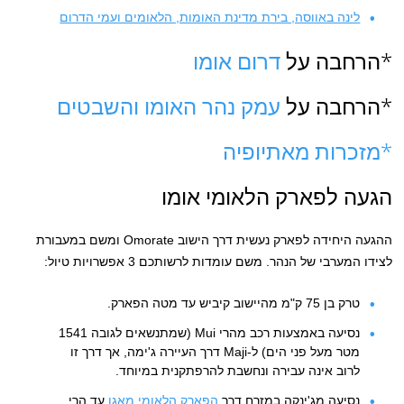
לינה באווסה, בירת מדינת האומות, הלאומים ועמי הדרום
*הרחבה על
דרום אומו
*הרחבה על
עמק נהר האומו והשבטים
*מזכרות מאתיופיה
הגעה לפארק הלאומי אומו
ההגעה היחידה לפארק נעשית דרך הישוב Omorate ומשם במעבורת
לצידו המערבי של הנהר. משם עומדות לרשותכם 3 אפשרויות טיול:
טרק בן 75 ק"מ מהיישוב קיביש עד מטה הפארק.
נסיעה באמצעות רכב מהרי Mui (שמתנשאים לגובה 1541
מטר מעל פני הים) ל-Maji דרך העיירה ג'ימה, אך דרך זו
לרוב אינה עבירה ונחשבת להרפתקנית במיוחד.
נסיעה מג'ינקה במזרח דרך
הפארק הלאומי מאגו
עד הרי