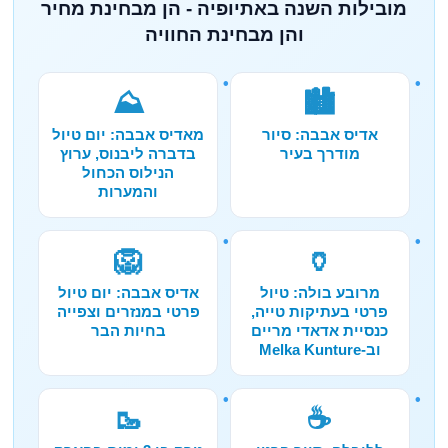
מובילות השנה באתיופיה - הן מבחינת מחיר
והן מבחינת החוויה
⛰️
🏙️
אדיס אבבה: סיור
מאדיס אבבה: יום טיול
מודרך בעיר
בדברה ליבנוס, ערוץ
הנילוס הכחול
והמערות
🦁
🏺
מרובע בולה: טיול
אדיס אבבה: יום טיול
פרטי בעתיקות טייה,
פרטי במנזרים וצפייה
כנסיית אדאדי מריים
בחיות הבר
וב-Melka Kunture
🥾
☕