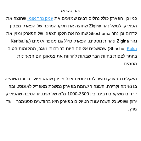
נהר האומו
כמו כן, הפארק כולל נחלים רבים שמזינים את
עמק נהר אומו
שחוצה את
הפארק, למשל נהר Zigina שחוצה את חלקו המרכזי של הפארק מצפון
לדרום וכן נהר Shoshuma שחוצה את חלקו הצפוני של הפארק ומזין את
נהר Zigina ונהרות נוספים. הפארק כולל גם מספר אגמים (Keriballa,
Koka
Shasho,
) שמושכים אליהם חיות בר רבות. ואגב, המקומות הטוב
ביותר לצפות בחיות הבר שבאות להרוות את צמאונן הם המעיינות
החמים.
האקלים בפארק נחשב לחם יחסית אבל מכיוון שהוא מיוער ברובו השהייה
בו נעימה וקרירה. העונה הגשומה בפארק נמשכת מאפריל לאוגוסט ובה
יורדים משקעים רבים. בין 1000-3500 מ"מ של גשם. זו הסיבה שהפארק
ירוק ושופע כל השנה עונת הטיולים בפארק היא בחודשים ספטמבר – עד
מרץ.