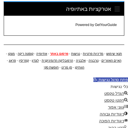
אטרקציות באתיופיה
Powered by
GetYourGuide
תנאי שימוש
-
מדיניות פרטיות
-
נגישות
-
פרסום באתר
-
אתיופיה
-
קוסטה ריקה
-
מונקו
-
האיים האזוריים
-
נורבגיה
-
אלבניה
-
הרפובליקה הדומיניקנית
-
לונדון
-
קפריסין
-
פראג
-
הוותיקן
-
סן מרינו
-
חופשת סקי
פתח סרגל נגישות
כלי נגישות
הגדל טקסט
הקטן טקסט
גווני אפור
ניגודיות גבוהה
ניגודיות הפוכה
רקע בהיר