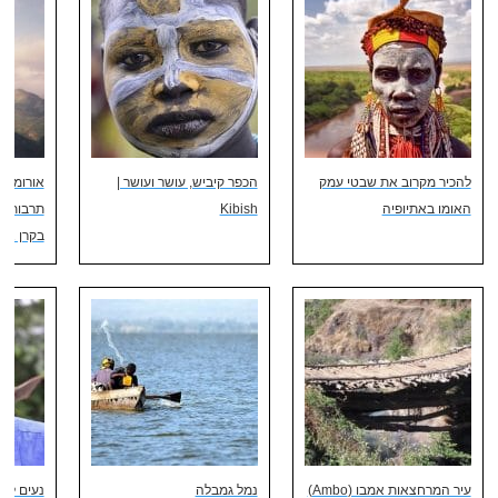
להכיר מקרוב את שבטי עמק
הכפר קיביש, עושר ועושר |
אורומיה 
האומו באתיופיה
Kibish
תרבות ו
בקרן אפ
עיר המרחצאות אמבו (Ambo)
נמל גמבלה
נעים לה