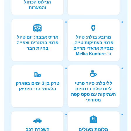
הנילוס הכחול
והמערות
🦁
🏺
מרובע בולה: טיול
אדיס אבבה: יום טיול
פרטי בעתיקות טייה,
פרטי במנזרים וצפייה
כנסיית אדאדי מריים
בחיות הבר
וב-Melka Kunture
🥾
☕
לליבלה: סיור פרטי
טרק בן 3 ימים בפארק
ליום שלם בכנסיות
הלאומי הרי סימיאן
העתיקות עם טקס קפה
מסורתי
🚗
🏨
מלונות מעולים
השכרת רכב