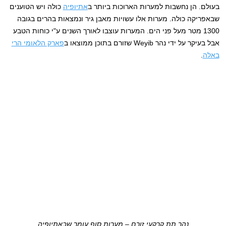
בעולם. הן נחשבות למערות הארוכות ביותר ב
אתיופיה
כולה ויש הטוענים
שבאפריקה כולה. מערות אלו עשויות מאבן גיר ונמצאות בהרים בגובה
1300 מטר מעל פני הים. המערות עוצבו לאורך השנים ע"י כוחות הטבע
אבל בעיקר על ידי נהר Weyib שזורם בתוכן ממוצאו ב
פארק הלאומי הרי
באלה
.
נהר תת קרקעי זורם – מערות סוף עומר שבאתיופיה