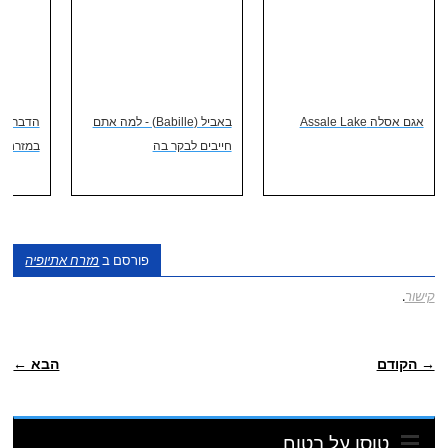
אגם אסלה Assale Lake
באביל (Babille) - למה אתם
הדברים 
חייבים לבקר בה
במזרח א
פורסם ב
מזרח אתיופיה
קישור
.
ניווט פוסטיאלי
→ הקודם
הבא ←
טוסו על בטוח