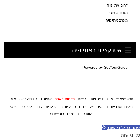
דרום אתיופיה
מזרח אתיופיה
מערב אתיופיה
אטרקציות באתיופיה
Powered by
GetYourGuide
תנאי שימוש
-
מדיניות פרטיות
-
נגישות
-
פרסום באתר
-
אתיופיה
-
קוסטה ריקה
-
מונקו
-
האיים האזוריים
-
נורבגיה
-
אלבניה
-
הרפובליקה הדומיניקנית
-
לונדון
-
קפריסין
-
פראג
-
הוותיקן
-
סן מרינו
-
חופשת סקי
פתח סרגל נגישות
כלי נגישות