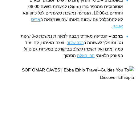
באוטובוס
– בימי השוק (חמישי, שישי ושבת) יוצאים
אוטובוסים מהכפר גורו (Goro) למערות בשעה 06:00
וחוזרים ב-16:00. הנסיעה נמשכת כשעתיים לכל כיוון ונא
לא להתבלבל עם שכונה באותו שם שנמצאת ב
אדיס
אבבה
.
ברכב
– הנסיעה מאדיס אבבה למערות נמשכת כ-9 שעות
נטו ומומלץ לעשותה ב
רכב שכור
. ועצה מאיתנו, קחו עוד
כמה ימים ואל תשכחו לשלב בביקורכם במערות גם טיול
בפארק הלאומי
הרי באלה
הסמוך.