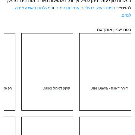
במערות סוף עומר ניתן לטייל אך ורק באמצעות סיורים מודרכים. מומלץ
להצטייד
בפנס ראש,
בנעליים עמידות למים
ו
במצלמת ראש עמידה
למים
.
בטח יעניין אותך גם:
דירה דאווה - Dire Dawa
שקע דאלול Dallol
הפארק ה