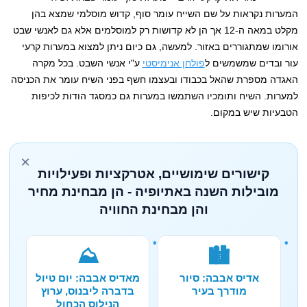
המערות נקראות על שם השייח עומר סוף, קדוש מוסלמי שמצא בהן
מקלט במאה ה-12 אך הן לא קדושות רק למוסלמים אלא גם לאנשי שבט
אורומו שמתגוררים באזור. למעשה, גם כיום ניתן למצוא במערות קרעי
עור ובדים שמשמשים ל
פולחן אנימיסטי
ע"י אנשי השבט. בכל מקרה
האגדה מספרת שהאל בכבודו ובעצמו חשף בפני השיח עומר את הכניסה
למערות. השיח ותומכיו השתמשו במערות גם כמסגד הודות לכיפות
הטבעיות שיש במקום.
×
קישורים שימושיים, אטרקציות ופעילויות
מובילות השנה באתיופיה - הן מבחינת מחיר
והן מבחינת החוויה
⛰️
🏙️
אדיס אבבה: סיור
מאדיס אבבה: יום טיול
מודרך בעיר
בדברה ליבנוס, ערוץ
הנילוס הכחול