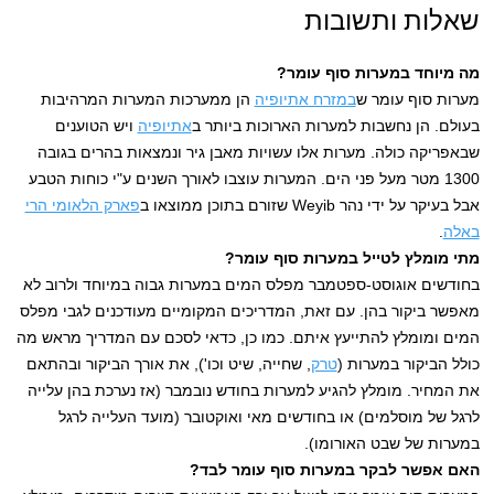
שאלות ותשובות
מה מיוחד במערות סוף עומר?
מערות סוף עומר ש
במזרח אתיופיה
הן ממערכות המערות המרהיבות
בעולם. הן נחשבות למערות הארוכות ביותר ב
אתיופיה
ויש הטוענים
שבאפריקה כולה. מערות אלו עשויות מאבן גיר ונמצאות בהרים בגובה
1300 מטר מעל פני הים. המערות עוצבו לאורך השנים ע"י כוחות הטבע
אבל בעיקר על ידי נהר Weyib שזורם בתוכן ממוצאו ב
פארק הלאומי הרי
באלה
.
מתי מומלץ לטייל במערות סוף עומר?
בחודשים אוגוסט-ספטמבר מפלס המים במערות גבוה במיוחד ולרוב לא
מאפשר ביקור בהן. עם זאת, המדריכים המקומיים מעודכנים לגבי מפלס
המים ומומלץ להתייעץ איתם. כמו כן, כדאי לסכם עם המדריך מראש מה
כולל הביקור במערות (
טרק
, שחייה, שיט וכו'), את אורך הביקור ובהתאם
את המחיר. מומלץ להגיע למערות בחודש נובמבר (אז נערכת בהן עלייה
לרגל של מוסלמים) או בחודשים מאי ואוקטובר (מועד העלייה לרגל
במערות של שבט האורומו).
האם אפשר לבקר במערות סוף עומר לבד?