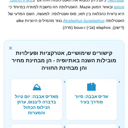
אוואש
ובאזור המוגן Mazie. האנטילופה הזו נחשבת למוזרה במיוחד כי
היא נראית כהכלאה בין תאו, סוס ואנטילופה. למעשה, השם המדעי של
האנטילופה
Alcelaphus buselaphus
נגזר מהמילים היווניות alke
(דישון), elaphos (צבי) ו-bous (פרה).
×
קישורים שימושיים, אטרקציות ופעילויות
מובילות השנה באתיופיה - הן מבחינת מחיר
והן מבחינת החוויה
⛰️
🏙️
אדיס אבבה: סיור
מאדיס אבבה: יום טיול
מודרך בעיר
בדברה ליבנוס, ערוץ
הנילוס הכחול
והמערות