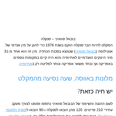
בובאל סוואיני – סנקלה
המקלט לחיות הבר סנקלה הוקם בשנת 1976 כדי להגן על מין אנדמי של
אנטילופה (
בובאל סוואיני
) שנמצא בסכנת הכחדה. מין זה הוא אחד מ-31
מיני היונקים האנדמיים לאתיופיה והוא היה קיים במקומות נוספים
באפריקה אך נכחד משאר אפריקה ונותר לפליטה רק ב
אתיופיה
.
מלונות באווסה, שעה נסיעה מהמקלט
יש חיה כזאת?
לשם ההגנה והשימור של הבובאל סוואיני נתפסו וסומנו לצורך מעקב
עתידי 210 פריטים. 120 מהן הובאו לסנקלה ו-90 הובאו ל
פארק הלאומי
Nechisar
. כיום ניתן למצוא את האנטילופות הללו גם ב
פארק הלאומי