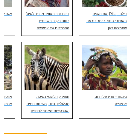
דילה - Dilla, את הקפה
דרום נהר האומו: מדריך לטיול
אגם לנגנו - o
האתיופי הטוב ביותר כנראה
בטוח בקרב השבטים
שתמצאו כאן
המרתקים של אתיופיה
ג'ינקה – פריז של דרום
הפארק הלאומי נשיסר:
אווסה -
אתיופיה
מסלולים, חיות, מעיינות חמים
אתיופיה
ואטרקציות שאסור לפספס