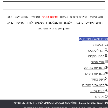
תנאי שימוש
-
מדיניות פרטיות
-
נגישות
-
פרסום באתר
-
אתיופיה
-
קוסטה ריקה
-
מונקו
-
האיים האזוריים
-
נורבגיה
-
אלבניה
-
הרפובליקה הדומיניקנית
-
לונדון
-
קפריסין
-
פראג
-
הוותיקן
-
סן מרינו
-
חופשת סקי
פתח סרגל נגישות
כלי נגישות
הגדל טקסט
הקטן טקסט
גווני אפור
ניגודיות גבוהה
ניגודיות הפוכה
רקע בהיר
הדגשת קישורים
פונט קריא
איפוס
אנו משתמשים בקבצי cookies ובכלים נוספים לניתוח נתונים. המשך