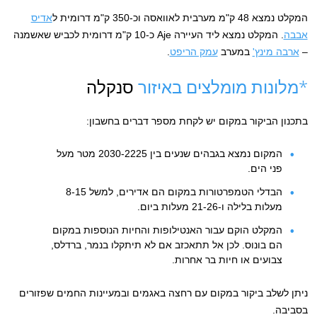
המקלט נמצא 48 ק"מ מערבית לאוואסה וכ-350 ק"מ דרומית ל
אדיס
אבבה
. המקלט נמצא ליד העיירה Aje כ-10 ק"מ דרומית לכביש שאשמנה
–
ארבה מינץ'
במערב
עמק הריפט
.
*מלונות מומלצים באיזור
סנקלה
בתכנון הביקור במקום יש לקחת מספר דברים בחשבון:
המקום נמצא בגבהים שנעים בין 2030-2225 מטר מעל
פני הים.
הבדלי הטמפרטורות במקום הם אדירים, למשל 8-15
מעלות בלילה ו-21-26 מעלות ביום.
המקלט הוקם עבור האנטילופות והחיות הנוספות במקום
הם בונוס. לכן אל תתאכזב אם לא תיתקלו בנמר, ברדלס,
צבועים או חיות בר אחרות.
ניתן לשלב ביקור במקום עם רחצה באגמים ובמעיינות החמים שפזורים
בסביבה.