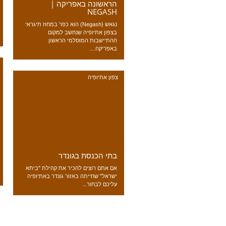
הראשונה באפריקה |
NEGASH
נגאש (Negash) הוא כפר במחוז תיגראי
בצפון אתיופיה שנחשב למקום
ההתיישבות המוסלמי הראשון
באפריקה....
צפון אתיופיה
בתי הכנסת בגונדר
אם אתם רוצים להכיר את קהילת "ביתא
ישראל" שחייתה באזור גונדר באתיופיה
עליכם לבחור...