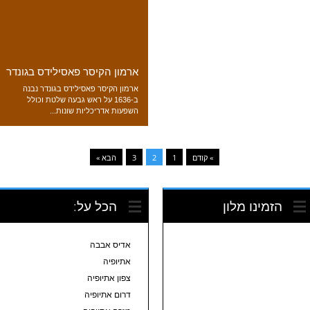
ארמון הקיסר פאסילידס בגונדר
ארמון הקיסר פאסילידס בגונדר נבנה
ב-1636 על ראש גבעה שלטת וכולל
השפעות אדריכליות שונות...
» קודם
1
2
3
הבא »
הזמינו מלון
הכל על:
אדיס אבבה
אתיופיה
צפון אתיופיה
דרום אתיופיה