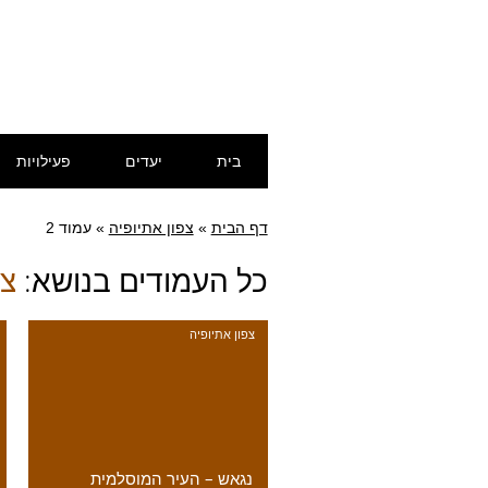
דילוג
תפריט ראשי
בית
יעדים
פעילויות
לתוכן
דף הבית
»
צפון אתיופיה
»
עמוד 2
כל העמודים בנושא:
צפ
צפון אתיופיה
נגאש – העיר המוסלמית