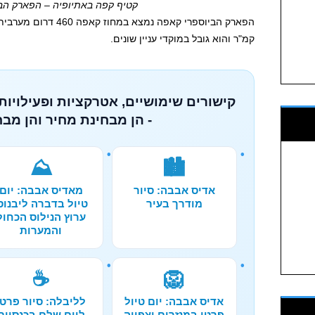
‏‏קטיף קפה באתיופיה – הפארק הב
הפארק הביוספרי קאפה נמצא במחוז קאפה 460 דרום מערבית ל
קמ"ר והוא גובל במוקדי עניין שונים.
קישורים שימושיים, אטרקציות ופעילויות
- הן מבחינת מחיר והן מבח
⛰️
🏙️
אדיס אבבה: סיור
מאדיס אבבה: יום
מודרך בעיר
טיול בדברה ליבנוס
ערוץ הנילוס הכחול
והמערות
☕
🦁
אדיס אבבה: יום טיול
לליבלה: סיור פרטי
פרטי במנזרים וצפייה
ליום שלם בכנסיות