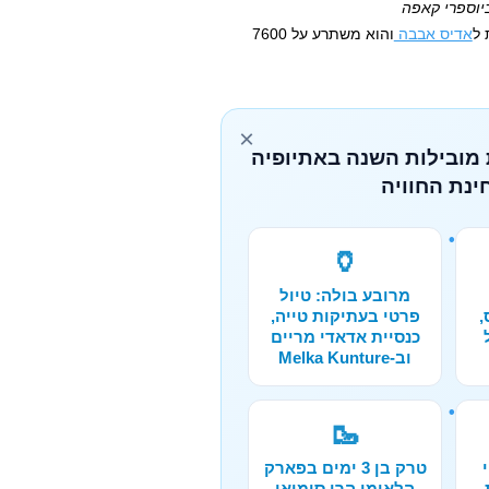
יוספרי קאפה
אדיס אבבה
והוא משתרע על 7600
×
 מובילות השנה באתיופיה
ינת החוויה
🏺
מרובע בולה: טיול
,
פרטי בעתיקות טייה,
כנסיית אדאדי מריים
וב-Melka Kunture
🥾
טרק בן 3 ימים בפארק
הלאומי הרי סימיאן