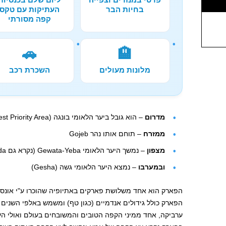
בחיות הבר
העתיקות עם טקס
קפה מסורתי
🚗
🏨
מלונות מעולים
השכרת רכב
מדרום
– הוא גובל ביער הלאומי בונגה (Bonga National Forest Priority Area)
ממזרח
– תוחם אותו נהר Gojeb
מצפון
– נמשך היער הלאומי Gewata-Yeba (נקרא גם Boginda)
ובמערבו
– נמצא היער הלאומי גשה (Gesha)
הפארק הוא אחד משלושת פארקים באתיופיה שהוכרו ע"י אונסק"
הפארק כולל גידולים אנדמיים (כגון טף) ומשמש באלפי השנים ה
ערביקה, אחד ממיני הקפה הטובים והמשובחים בעולם ואולי 