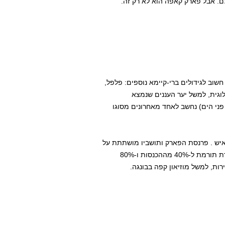
. אבל פארק קאפה הוא לא רק זה.
וב לגידולים ברי-קיימא נוספים: פלפל,
וגית, למשל יער העננים שנמצא
הים שנעים בין 1400 ל-1900 מטר מעל פני הים) נחשב לאחד מאחרונים מסוגו
רק יש מספר יישובים חקלאיים והוא ביתם של כ-600,000 איש . פרנסת הפארק ותושביו מושתתת על
חקלאות. 80% מכוח העבודה המקומי מועסק בחקלאות, התוצרת תורמת ל-40% מההכנסות ו-80%
ות, למשל מוזיאון קפה בבונגה.