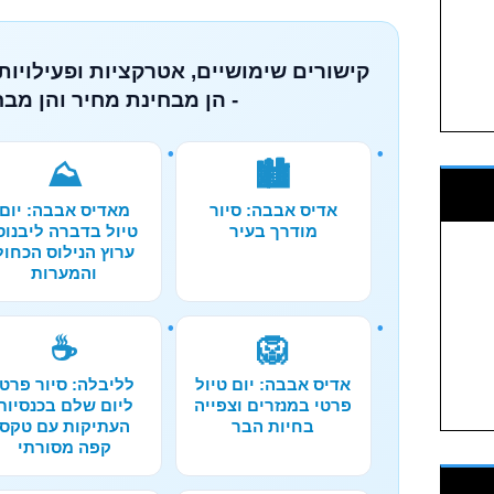
קישורים שימושיים, אטרקציות ופעילויות
- הן מבחינת מחיר והן מבח
⛰️
🏙️
אדיס אבבה: סיור
מאדיס אבבה: יום
מודרך בעיר
טיול בדברה ליבנוס
ערוץ הנילוס הכחול
והמערות
☕
🦁
אדיס אבבה: יום טיול
לליבלה: סיור פרטי
פרטי במנזרים וצפייה
ליום שלם בכנסיות
בחיות הבר
העתיקות עם טקס
קפה מסורתי