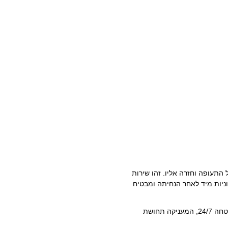
תעופה וחזרה אליו. זהו שירות
יות מיד לאחר הנחיתה ומבטיח
כמו ברוב המלונות בבירה, בכניסה למלון יש אבטחה 24/7, המעניקה תחושת