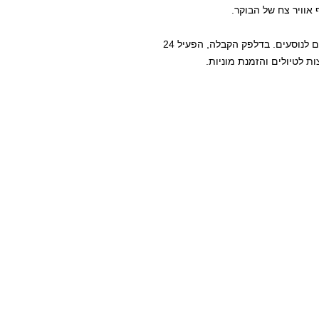
וויר צח של הבוקר.
אחד היתרונות הבולטים של Mesay Hotel הוא השירות המותאם לנוסעים. בדלפק הקבלה, הפעיל 24
ת לטיולים והזמנת מוניות.