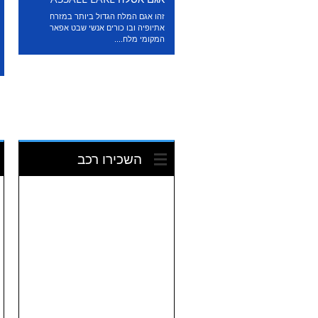
זהו אגם המלח הגדול ביותר במזרח
אתיופיה ובו כורים אנשי שבט אפאר
המקומי מלח....
השכירו רכב