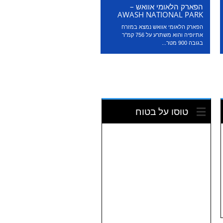
הפארק הלאומי אוואש –
AWASH NATIONAL PARK
הפארק הלאומי אוואש נמצא במזרח
אתיופיה והוא משתרע על 756 קמ"ר
בגובה 900 מטר...
טוסו על בטוח