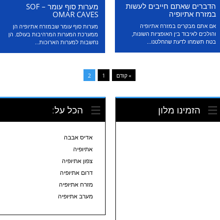
הדברים שאתם חייבים לעשות
מערות סוף עומר – SOF
במזרח אתיופיה
OMAR CAVES
אם אתם מבקרים במזרח אתיופיה
מערות סוף עומר שבמזרח אתיופיה הן
והולכים לאיבוד בין האופציות השונות,
ממערכת המערות המרהיבות בעולם. הן
בטח תשמחו לדעת שהחלטנו...
נחשבות למערות הארוכות...
» קודם
1
2
הזמינו מלון
הכל על:
אדיס אבבה
אתיופיה
צפון אתיופיה
דרום אתיופיה
מזרח אתיופיה
מערב אתיופיה